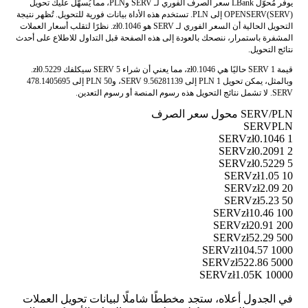
يوفر مُحوّل LBank سعر الصرف الفوري لـ SERV وPLN، مما يُسهّل عليك تحويل
OPENSERV(SERV) إلى PLN. تستخدم هذه الأداة بيانات فورية للتحويل. تُظهر نتيجة
التحويل الحالية أن السعر الفوري لـ SERV هو zł0.1046. نظرًا لتقلب أسعار العملات
المشفرة باستمرار، ننصحك بالعودة إلى هذه الصفحة قبل التداول للاطلاع على أحدث
نتائج التحويل.
قيمة 1 SERV حاليًا هي zł0.1046، مما يعني أن شراء 5 SERV سيكلفك zł0.5229.
وبالمثل، يمكن تحويل 1 PLN إلى 9.56281139 SERV، و50 PLN إلى 478.1405695
SERV. لا تشمل نتائج التحويل هذه رسوم المنصة أو رسوم التعدين.
SERV/PLN محول سعر الصرف
SERV
PLN
zł0.1046
1 SERV
zł0.2091
2 SERV
zł0.5229
5 SERV
zł1.05
10 SERV
zł2.09
20 SERV
zł5.23
50 SERV
zł10.46
100 SERV
zł20.91
200 SERV
zł52.29
500 SERV
zł104.57
1000 SERV
zł522.86
5000 SERV
zł1.05K
10000 SERV
في الجدول أعلاه، ستجد مخططًا شاملًا لبيانات تحويل العملات