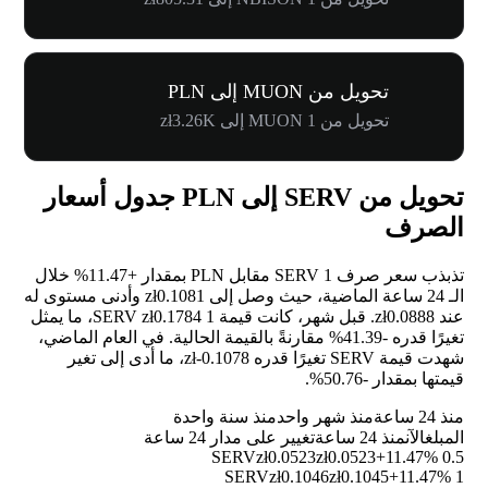
تحويل من MUON إلى PLN
تحويل من 1 MUON إلى zł3.26K
تحويل من SERV إلى PLN جدول أسعار
الصرف
تذبذب سعر صرف 1 SERV مقابل PLN بمقدار
+11.47%
خلال
الـ 24 ساعة الماضية، حيث وصل إلى zł0.1081 وأدنى مستوى له
عند zł0.0888. قبل شهر، كانت قيمة 1 SERV zł0.1784، ما يمثل
تغيرًا قدره
-41.39%
مقارنةً بالقيمة الحالية. في العام الماضي،
شهدت قيمة SERV تغيرًا قدره zł-0.1078، ما أدى إلى تغير
قيمتها بمقدار
-50.76%
.
منذ 24 ساعة
منذ شهر واحد
منذ سنة واحدة
المبلغ
الآن
منذ 24 ساعة
تغيير على مدار 24 ساعة
zł0.0523
zł0.0523
+11.47%
0.5 SERV
zł0.1046
zł0.1045
+11.47%
1 SERV