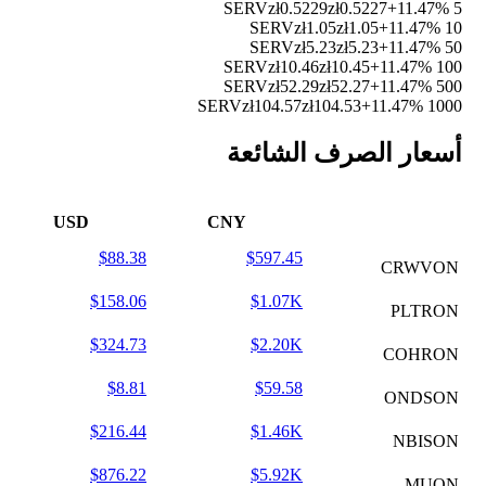
zł0.5229
zł0.5227
+11.47%
5 SERV
zł1.05
zł1.05
+11.47%
10 SERV
zł5.23
zł5.23
+11.47%
50 SERV
zł10.46
zł10.45
+11.47%
100 SERV
zł52.29
zł52.27
+11.47%
500 SERV
zł104.57
zł104.53
+11.47%
1000 SERV
أسعار الصرف الشائعة
USD
CNY
$88.38
$597.45
CRWVON
$158.06
$1.07K
PLTRON
$324.73
$2.20K
COHRON
$8.81
$59.58
ONDSON
$216.44
$1.46K
NBISON
$876.22
$5.92K
MUON