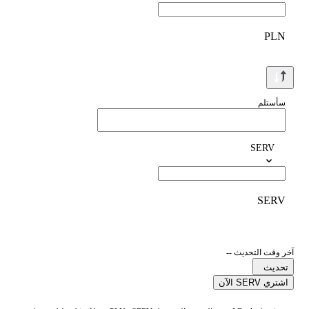
PLN
سأستلم
SERV
SERV
آخر وقت التحديث --
تحديث
اشتري SERV الآن