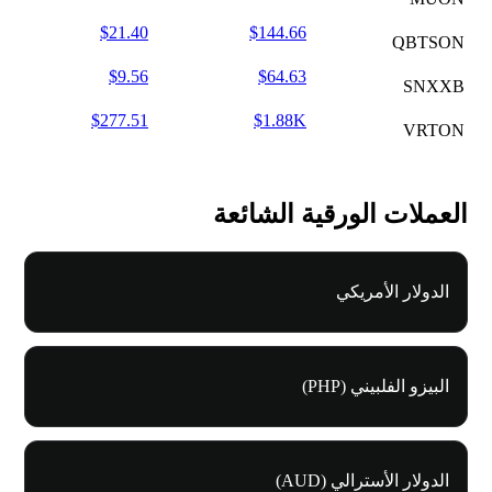
$21.40
$144.66
QBTSON
$9.56
$64.63
SNXXB
$277.51
$1.88K
VRTON
العملات الورقية الشائعة
الدولار الأمريكي
البيزو الفلبيني (PHP)
الدولار الأسترالي (AUD)