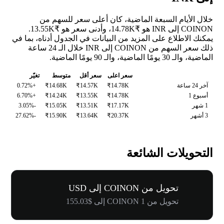
خلال الأيام السبعة الماضية، كان أعلى سعر للسهم من
COINON إلى INR هو ₹14.78K، وأدنى سعر هو ₹13.55K.
يمكنك الاطلاع على المزيد من البيانات في الجدول أدناه، بما في
ذلك سعر السهم من COINON إلى INR خلال الـ 24 ساعة
الماضية، والـ 30 يومًا الماضية، والـ 90 يومًا الماضية.
سعر اعلى
سعر أقل
متوسط
تغيّر
آخر 24 ساعة
₹14.78K
₹14.57K
₹14.68K
+0.72%
أسبوع 1
₹14.78K
₹13.55K
₹14.24K
+6.70%
1 شهر
₹17.17K
₹13.51K
₹15.05K
-3.05%
3 أشهر
₹20.37K
₹13.64K
₹15.90K
-27.62%
التحويلات الشائعة
تحويل من COINON إلى USD
تحويل من 1 COINON إلى $155.03