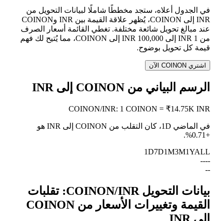
في الجدول أعلاه، ستجد مخططًا شاملًا لبيانات التحويل من
INR إلى COINON، يُظهر علاقة القيمة بين INR وCOINON
عند مبالغ تحويل شائعة مختلفة. تغطي القائمة أسعار الصرف
من 1 INR إلى 100,000 INR إلى COINON، مما يُتيح لك فهم
قيمة كل تحويل بوضوح.
اشتري COINON الآن
الرسم البياني من COINON إلى INR
COINON
/
INR
:
1 COINON = ₹14.75K INR
في الماضي 1D، كان التقلب من COINON إلى INR هو
.
+0.71%
1D
7D
1M
3M
1Y
ALL
--
--
--
بيانات التحويل COINON/INR: تقلبات
القيمة وتغييرات الأسعار من COINON
إلى INR