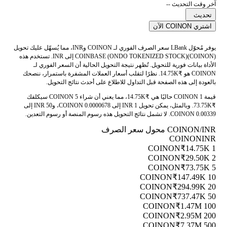
آخر وقت التحديث --
تحديث
اشتري COINON الآن
يوفر مُحوّل LBank سعر الصرف الفوري لـ COINON وINR، مما يُسهّل عليك تحويل
COINBASE (ONDO TOKENIZED STOCK)(COINON) إلى INR. تستخدم هذه
الأداة بيانات فورية للتحويل. تُظهر نتيجة التحويل الحالية أن السعر الفوري لـ
COINON هو ₹14.75K. نظرًا لتقلب أسعار العملات المشفرة باستمرار، ننصحك
بالعودة إلى هذه الصفحة قبل التداول للاطلاع على أحدث نتائج التحويل.
قيمة 1 COINON حاليًا هي ₹14.75K، مما يعني أن شراء 5 COINON سيكلفك
₹73.75K. وبالمثل، يمكن تحويل 1 INR إلى 0.0000678 COINON، و50 INR إلى
0.00339 COINON. لا تشمل نتائج التحويل هذه رسوم المنصة أو رسوم التعدين.
COINON/INR محول سعر الصرف
COINON
INR
₹14.75K
1 COINON
₹29.50K
2 COINON
₹73.75K
5 COINON
₹147.49K
10 COINON
₹294.99K
20 COINON
₹737.47K
50 COINON
₹1.47M
100 COINON
₹2.95M
200 COINON
₹7.37M
500 COINON