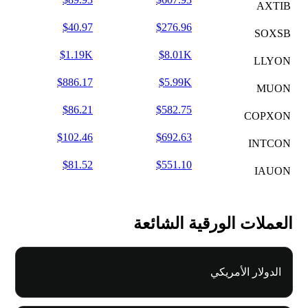
AXTIB
$40.97
$276.96
SOXSB
$1.19K
$8.01K
LLYON
$886.17
$5.99K
MUON
$86.21
$582.75
COPXON
$102.46
$692.63
INTCON
$81.52
$551.10
IAUON
العملات الورقية الشائعة
الدولار الأمريكي