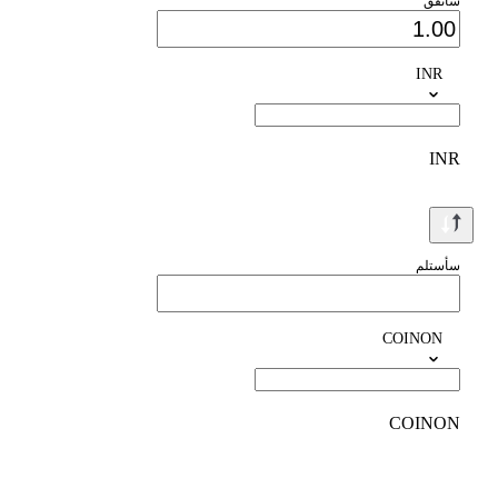
سأنفق
INR
INR
سأستلم
COINON
COINON