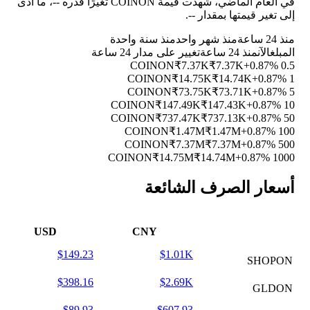
في العام الماضي، شهدت قيمة COINON تغيرًا قدره
--
، ما أدى
إلى تغير قيمتها بمقدار
--
.
منذ 24 ساعة
منذ شهر واحد
منذ سنة واحدة
المبلغ
الآن
منذ 24 ساعة
تغيير على مدار 24 ساعة
₹7.37K
₹7.37K
+0.87%
0.5 COINON
₹14.75K
₹14.74K
+0.87%
1 COINON
₹73.75K
₹73.71K
+0.87%
5 COINON
₹147.49K
₹147.43K
+0.87%
10 COINON
₹737.47K
₹737.13K
+0.87%
50 COINON
₹1.47M
₹1.47M
+0.87%
100 COINON
₹7.37M
₹7.37M
+0.87%
500 COINON
₹14.75M
₹14.74M
+0.87%
1000 COINON
أسعار الصرف الشائعة
USD
CNY
$149.23
$1.01K
SHOPON
$398.16
$2.69K
GLDON
$89.93
$607.93