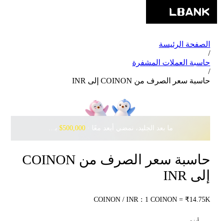
الصفحة الرئيسة
/
حاسبة العملات المشفرة
/
حاسبة سعر الصرف من COINON إلى INR
ما بعد الجليد، نمضي أبعد معًا · ‎
$500,000
بانتظارك مع Pudgy Penguins
حاسبة سعر الصرف من COINON
إلى INR
COINON / INR：1 COINON = ₹14.75K