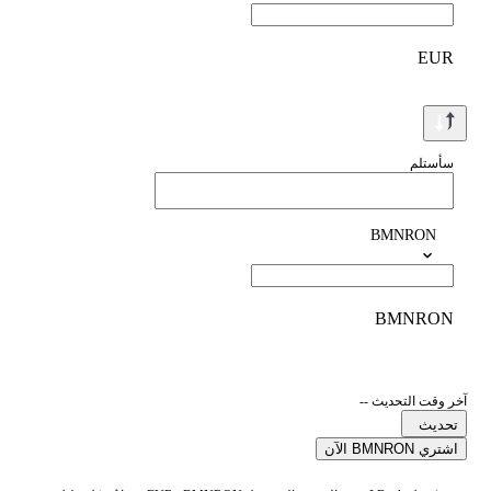
EUR
سأستلم
BMNRON
BMNRON
آخر وقت التحديث --
تحديث
اشتري BMNRON الآن