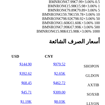
€7.99
€7.99
+3.06%
0.5 BMNRON
€15.98
€15.98
+3.06%
1 BMNRON
€79.89
€79.89
+3.06%
5 BMNRON
€159.78
€159.78
+3.06%
10 BMNRON
€798.92
€798.92
+3.06%
50 BMNRON
€1.60K
€1.60K
+3.06%
100 BMNRON
€7.99K
€7.99K
+3.06%
500 BMNRON
€15.98K
€15.98K
+3.06%
1000 BMNRON
أسعار الصرف الشائعة
USD
CNY
$144.90
$979.52
SHOPON
$392.62
$2.65K
GLDON
$68.45
$462.72
AXTIB
$45.71
$309.00
SOXSB
$1.19K
$8.03K
LLYON