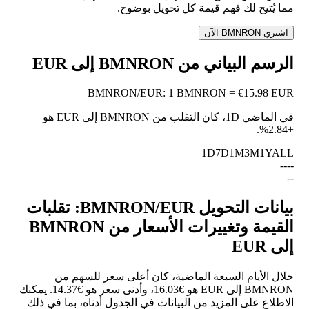
مما يُتيح لك فهم قيمة كل تحويل بوضوح.
اشتري BMNRON الآن
الرسم البياني من BMNRON إلى EUR
BMNRON
/
EUR
:
1 BMNRON = €15.98 EUR
في الماضي 1D، كان التقلب من BMNRON إلى EUR هو
.
+2.84%
1D
7D
1M
3M
1Y
ALL
--
--
--
بيانات التحويل BMNRON/EUR: تقلبات
القيمة وتغييرات الأسعار من BMNRON
إلى EUR
خلال الأيام السبعة الماضية، كان أعلى سعر للسهم من
BMNRON إلى EUR هو €16.03، وأدنى سعر هو €14.37. يمكنك
الاطلاع على المزيد من البيانات في الجدول أدناه، بما في ذلك