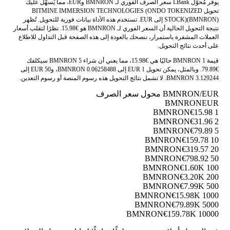
يوفر مُحوّل LBank سعر الصرف الفوري لـ BMNRON وEUR، مما يُسهّل عليك
تحويل BITMINE IMMERSION TECHNOLOGIES (ONDO TOKENIZED
STOCK)(BMNRON) إلى EUR. تستخدم هذه الأداة بيانات فورية للتحويل. تُظهر
نتيجة التحويل الحالية أن السعر الفوري لـ BMNRON هو €15.98. نظرًا لتقلب أسعار
العملات المشفرة باستمرار، ننصحك بالعودة إلى هذه الصفحة قبل التداول للاطلاع
على أحدث نتائج التحويل.
قيمة 1 BMNRON حاليًا هي €15.98، مما يعني أن شراء 5 BMNRON سيكلفك
€79.89. وبالمثل، يمكن تحويل 1 EUR إلى 0.06258488 BMNRON، و50 EUR إلى
3.129244 BMNRON. لا تشمل نتائج التحويل هذه رسوم المنصة أو رسوم التعدين.
BMNRON/EUR محول سعر الصرف
BMNRON
EUR
€15.98
1 BMNRON
€31.96
2 BMNRON
€79.89
5 BMNRON
€159.78
10 BMNRON
€319.57
20 BMNRON
€798.92
50 BMNRON
€1.60K
100 BMNRON
€3.20K
200 BMNRON
€7.99K
500 BMNRON
€15.98K
1000 BMNRON
€79.89K
5000 BMNRON
€159.78K
10000 BMNRON