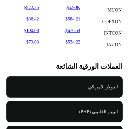
$872.35
$5.90K
MUON
$86.42
$584.21
COPXON
$100.08
$676.54
INTCON
$79.03
$534.22
IAUON
العملات الورقية الشائعة
الدولار الأمريكي
البيزو الفلبيني (PHP)