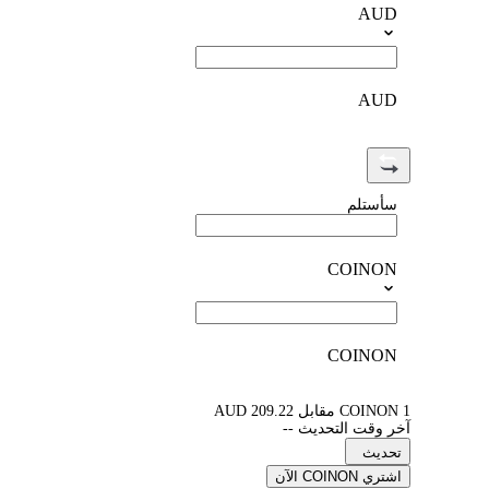
AUD
AUD
سأستلم
COINON
COINON
1 COINON مقابل 209.22 AUD
آخر وقت التحديث --
تحديث
اشتري COINON الآن