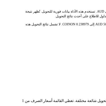
يوفر مُحوّل LBank سعر الصرف الفوري لـ COINON وAUD، مما يُسهّل عليك تحويل COINBASE (ONDO TOKENIZED STOCK)(COINON) إلى AUD. تستخدم هذه الأداة بيانات فورية للتحويل. تُظهر نتيجة
قيمة 1 COINON حاليًا هي $209.22، مما يعني أن شراء 5 COINON سيكلفك $1.05K. وبالمثل، يمكن تحويل 1 AUD إلى 0.00477958 COINON، و50 AUD إلى 0.238979 COINON. لا تشمل نتائج التحويل هذه
في الجدول أعلاه، ستجد مخططًا شاملًا لبيانات تحويل العملات من COINON إلى AUD، يُظهر علاقة قيمة الدولار الأمريكي بمبالغ تحويل شائعة مختلفة. تغطي القائمة أسعار الصرف من 1