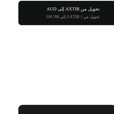
تحويل من AXTIB إلى AUD
تحويل من 1 AXTIB إلى $109.78
كرنفال إدراج WOOF و1