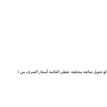
في الجدول أعلاه، ستجد مخططًا شاملًا لبيانات التحويل من AUD إلى COINON، يُظهر علاقة القيمة بين AUD وCOINON عند مبالغ تحويل شائعة مختلفة. تغطي القائمة أسعار الصرف من 1