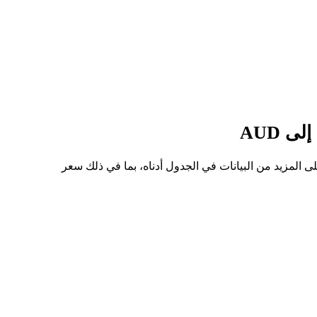
 للسهم من COINON إلى AUD هو $223.66، وأدنى سعر هو $200.15. يمكنك الاطلاع على المزيد من البيانات في الجدول أدناه، بما في ذلك سعر