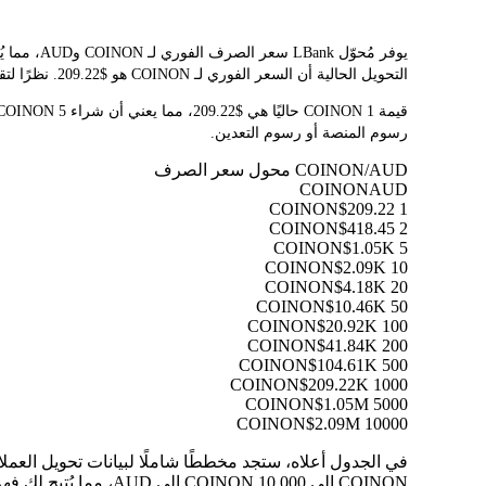
التحويل الحالية أن السعر الفوري لـ COINON هو $209.22. نظرًا لتقلب أسعار العملات المشفرة باستمرار، ننصحك بالعودة إلى هذه الصفحة قبل التداول للاطلاع على أحدث نتائج التحويل.
رسوم المنصة أو رسوم التعدين.
COINON/AUD محول سعر الصرف
COINON
AUD
$209.22
1 COINON
$418.45
2 COINON
$1.05K
5 COINON
$2.09K
10 COINON
$4.18K
20 COINON
$10.46K
50 COINON
$20.92K
100 COINON
$41.84K
200 COINON
$104.61K
500 COINON
$209.22K
1000 COINON
$1.05M
5000 COINON
$2.09M
10000 COINON
COINON إلى 10,000 COINON إلى AUD، مما يُتيح لك فهم قيمة كل تحويل بوضوح.