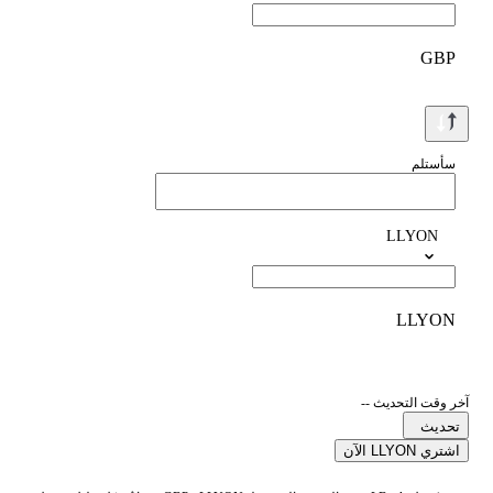
GBP
سأستلم
LLYON
LLYON
آخر وقت التحديث --
تحديث
اشتري LLYON الآن