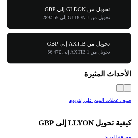
تحويل من GLDON إلى GBP
تحويل من 1 GLDON إلى £289.55
تحويل من AXTIB إلى GBP
تحويل من 1 AXTIB إلى £56.47
الأحداث المثيرة
صيف عملات الميم على إيثريوم
كرنفال 
كيفية تحويل LLYON إلى GBP
معرفة المزيد