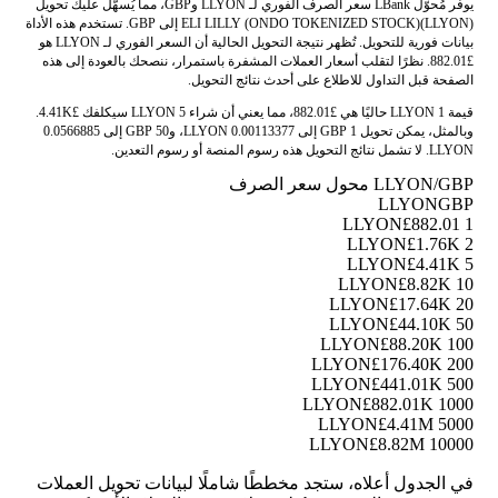
يوفر مُحوّل LBank سعر الصرف الفوري لـ LLYON وGBP، مما يُسهّل عليك تحويل
ELI LILLY (ONDO TOKENIZED STOCK)(LLYON) إلى GBP. تستخدم هذه الأداة
بيانات فورية للتحويل. تُظهر نتيجة التحويل الحالية أن السعر الفوري لـ LLYON هو
£882.01. نظرًا لتقلب أسعار العملات المشفرة باستمرار، ننصحك بالعودة إلى هذه
الصفحة قبل التداول للاطلاع على أحدث نتائج التحويل.
قيمة 1 LLYON حاليًا هي £882.01، مما يعني أن شراء 5 LLYON سيكلفك £4.41K.
وبالمثل، يمكن تحويل 1 GBP إلى 0.00113377 LLYON، و50 GBP إلى 0.0566885
LLYON. لا تشمل نتائج التحويل هذه رسوم المنصة أو رسوم التعدين.
LLYON/GBP محول سعر الصرف
LLYON
GBP
£882.01
1 LLYON
£1.76K
2 LLYON
£4.41K
5 LLYON
£8.82K
10 LLYON
£17.64K
20 LLYON
£44.10K
50 LLYON
£88.20K
100 LLYON
£176.40K
200 LLYON
£441.01K
500 LLYON
£882.01K
1000 LLYON
£4.41M
5000 LLYON
£8.82M
10000 LLYON
في الجدول أعلاه، ستجد مخططًا شاملًا لبيانات تحويل العملات