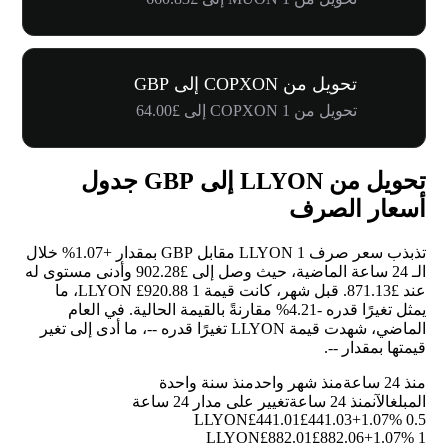
تحويل من COPXON إلى GBP
تحويل من 1 COPXON إلى £64.00
تحويل من LLYON إلى GBP جدول
أسعار الصرف
تذبذب سعر صرف 1 LLYON مقابل GBP بمقدار
+1.07%
خلال
الـ 24 ساعة الماضية، حيث وصل إلى £902.28 وأدنى مستوى له
عند £871.13. قبل شهر، كانت قيمة 1 LLYON £920.88، ما
يمثل تغيرًا قدره
-4.21%
مقارنةً بالقيمة الحالية. في العام
الماضي، شهدت قيمة LLYON تغيرًا قدره
--
، ما أدى إلى تغير
قيمتها بمقدار
--
.
منذ 24 ساعة
منذ شهر واحد
منذ سنة واحدة
المبلغ
الآن
منذ 24 ساعة
تغيير على مدار 24 ساعة
£441.01
£441.03
+1.07%
0.5 LLYON
£882.01
£882.06
+1.07%
1 LLYON