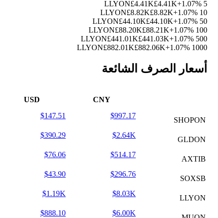
£4.41K
£4.41K
+1.07%
5 LLYON
£8.82K
£8.82K
+1.07%
10 LLYON
£44.10K
£44.10K
+1.07%
50 LLYON
£88.20K
£88.21K
+1.07%
100 LLYON
£441.01K
£441.03K
+1.07%
500 LLYON
£882.01K
£882.06K
+1.07%
1000 LLYON
أسعار الصرف الشائعة
USD
CNY
$147.51
$997.17
SHOPON
$390.29
$2.64K
GLDON
$76.06
$514.17
AXTIB
$43.90
$296.76
SOXSB
$1.19K
$8.03K
LLYON
$888.10
$6.00K
MUON