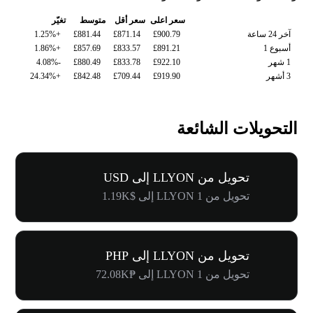
سعر اعلى
سعر أقل
متوسط
تغيّر
آخر 24 ساعة
£900.79
£871.14
£881.44
+1.25%
أسبوع 1
£891.21
£833.57
£857.69
+1.86%
1 شهر
£922.10
£833.78
£880.49
-4.08%
3 أشهر
£919.90
£709.44
£842.48
+24.34%
التحويلات الشائعة
تحويل من LLYON إلى USD
تحويل من 1 LLYON إلى $1.19K
تحويل من LLYON إلى PHP
تحويل من 1 LLYON إلى ₱72.08K