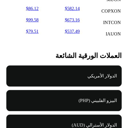
$86.12
$582.14
COPXON
$99.58
$673.16
INTCON
$79.51
$537.49
IAUON
العملات الورقية الشائعة
الدولار الأمريكي
البيزو الفلبيني (PHP)
الدولار الأسترالي (AUD)