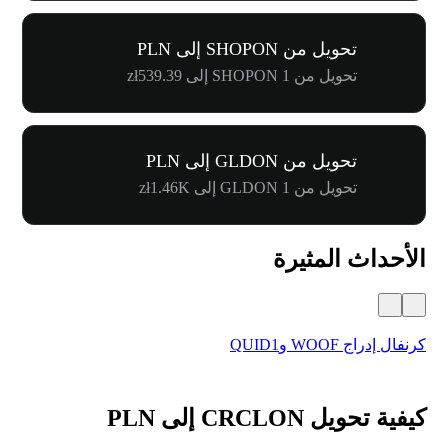
تحويل من SHOPON إلى PLN
تحويل من 1 SHOPON إلى zł539.39
تحويل من GLDON إلى PLN
تحويل من 1 GLDON إلى zł1.46K
الأحداث المثيرة
كرنفال إدراج WOOF وQUID1
أول
كيفية تحويل CRCLON إلى PLN