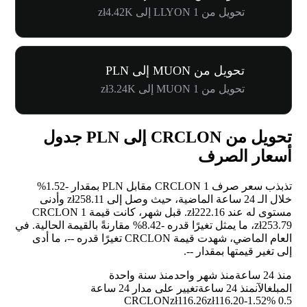
تحويل من 1 LLYON إلى zł4.42K
تحويل من MUON إلى PLN
تحويل من 1 MUON إلى zł3.24K
تحويل من CRCLON إلى PLN جدول
أسعار الصرف
تذبذب سعر صرف 1 CRCLON مقابل PLN بمقدار
-1.52%
خلال الـ 24 ساعة الماضية، حيث وصل إلى zł258.11 وأدنى
مستوى له عند zł222.16. قبل شهر، كانت قيمة 1 CRCLON
zł253.79، ما يمثل تغيرًا قدره
-8.42%
مقارنةً بالقيمة الحالية. في
العام الماضي، شهدت قيمة CRCLON تغيرًا قدره
--
، ما أدى
إلى تغير قيمتها بمقدار
--
.
منذ 24 ساعة
منذ شهر واحد
منذ سنة واحدة
المبلغ
الآن
منذ 24 ساعة
تغيير على مدار 24 ساعة
zł116.26
zł116.20
-1.52%
0.5 CRCLON