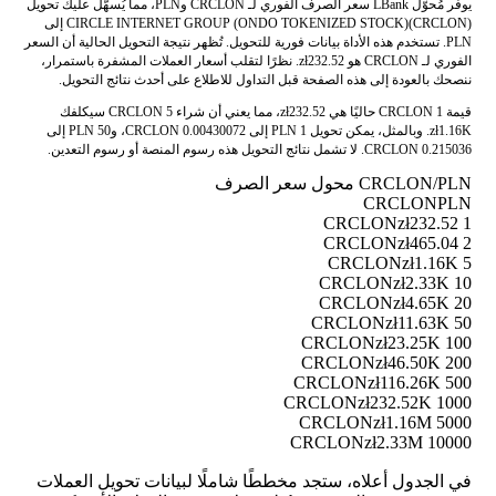
يوفر مُحوّل LBank سعر الصرف الفوري لـ CRCLON وPLN، مما يُسهّل عليك تحويل
CIRCLE INTERNET GROUP (ONDO TOKENIZED STOCK)(CRCLON) إلى
PLN. تستخدم هذه الأداة بيانات فورية للتحويل. تُظهر نتيجة التحويل الحالية أن السعر
الفوري لـ CRCLON هو zł232.52. نظرًا لتقلب أسعار العملات المشفرة باستمرار،
ننصحك بالعودة إلى هذه الصفحة قبل التداول للاطلاع على أحدث نتائج التحويل.
قيمة 1 CRCLON حاليًا هي zł232.52، مما يعني أن شراء 5 CRCLON سيكلفك
zł1.16K. وبالمثل، يمكن تحويل 1 PLN إلى 0.00430072 CRCLON، و50 PLN إلى
0.215036 CRCLON. لا تشمل نتائج التحويل هذه رسوم المنصة أو رسوم التعدين.
CRCLON/PLN محول سعر الصرف
CRCLON
PLN
zł232.52
1 CRCLON
zł465.04
2 CRCLON
zł1.16K
5 CRCLON
zł2.33K
10 CRCLON
zł4.65K
20 CRCLON
zł11.63K
50 CRCLON
zł23.25K
100 CRCLON
zł46.50K
200 CRCLON
zł116.26K
500 CRCLON
zł232.52K
1000 CRCLON
zł1.16M
5000 CRCLON
zł2.33M
10000 CRCLON
في الجدول أعلاه، ستجد مخططًا شاملًا لبيانات تحويل العملات