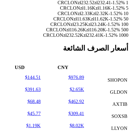
zł232.52
zł232.41
-1.52%
1 CRCLON
zł1.16K
zł1.16K
-1.52%
5 CRCLON
zł2.33K
zł2.32K
-1.52%
10 CRCLON
zł11.63K
zł11.62K
-1.52%
50 CRCLON
zł23.25K
zł23.24K
-1.52%
100 CRCLON
zł116.26K
zł116.20K
-1.52%
500 CRCLON
zł232.52K
zł232.41K
-1.52%
1000 CRCLON
أسعار الصرف الشائعة
USD
CNY
$144.51
$976.89
SHOPON
$391.63
$2.65K
GLDON
$68.48
$462.92
AXTIB
$45.77
$309.41
SOXSB
$1.19K
$8.02K
LLYON