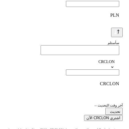
PLN
سأستلم
CRCLON
CRCLON
آخر وقت التحديث --
تحديث
اشتري CRCLON الآن