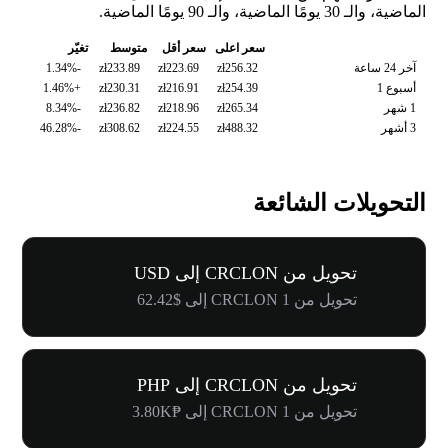
الماضية، والـ 30 يومًا الماضية، والـ 90 يومًا الماضية.
سعر اعلى
سعر أقل
متوسط
تغيّر
آخر 24 ساعة
zł256.32
zł223.69
zł233.89
-1.34%
أسبوع 1
zł254.39
zł216.91
zł230.31
+1.46%
1 شهر
zł265.34
zł218.96
zł236.82
-8.34%
3 أشهر
zł488.32
zł224.55
zł308.62
-46.28%
التحويلات الشائعة
تحويل من CRCLON إلى USD
تحويل من 1 CRCLON إلى $62.42
تحويل من CRCLON إلى PHP
تحويل من 1 CRCLON إلى ₱3.80K