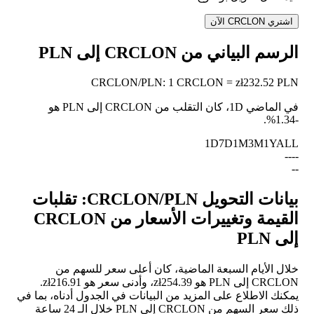
اشتري CRCLON الآن
الرسم البياني من CRCLON إلى PLN
CRCLON
/
PLN
:
1 CRCLON = zł232.52 PLN
في الماضي 1D، كان التقلب من CRCLON إلى PLN هو
.
-1.34%
1D
7D
1M
3M
1Y
ALL
--
--
--
بيانات التحويل CRCLON/PLN: تقلبات
القيمة وتغييرات الأسعار من CRCLON
إلى PLN
خلال الأيام السبعة الماضية، كان أعلى سعر للسهم من
CRCLON إلى PLN هو zł254.39، وأدنى سعر هو zł216.91.
يمكنك الاطلاع على المزيد من البيانات في الجدول أدناه، بما في
ذلك سعر السهم من CRCLON إلى PLN خلال الـ 24 ساعة