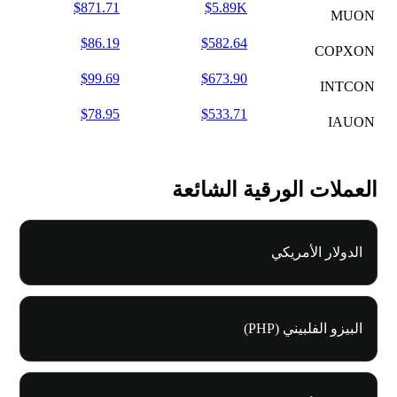
$871.71
$5.89K
MUON
$86.19
$582.64
COPXON
$99.69
$673.90
INTCON
$78.95
$533.71
IAUON
العملات الورقية الشائعة
الدولار الأمريكي
البيزو الفلبيني (PHP)