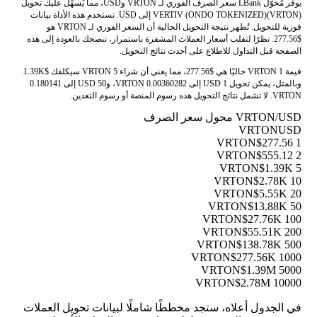
يوفر مُحوّل LBank سعر الصرف الفوري لـ VRTON وUSD، مما يُسهّل عليك تحويل
VERTIV (ONDO TOKENIZED)(VRTON) إلى USD. تستخدم هذه الأداة بيانات
فورية للتحويل. تُظهر نتيجة التحويل الحالية أن السعر الفوري لـ VRTON هو
$277.56. نظرًا لتقلب أسعار العملات المشفرة باستمرار، ننصحك بالعودة إلى هذه
الصفحة قبل التداول للاطلاع على أحدث نتائج التحويل.
قيمة 1 VRTON حاليًا هي $277.56، مما يعني أن شراء 5 VRTON سيكلفك $1.39K.
وبالمثل، يمكن تحويل 1 USD إلى 0.00360282 VRTON، و50 USD إلى 0.180141
VRTON. لا تشمل نتائج التحويل هذه رسوم المنصة أو رسوم التعدين.
VRTON/USD محول سعر الصرف
VRTON
USD
$277.56
1 VRTON
$555.12
2 VRTON
$1.39K
5 VRTON
$2.78K
10 VRTON
$5.55K
20 VRTON
$13.88K
50 VRTON
$27.76K
100 VRTON
$55.51K
200 VRTON
$138.78K
500 VRTON
$277.56K
1000 VRTON
$1.39M
5000 VRTON
$2.78M
10000 VRTON
في الجدول أعلاه، ستجد مخططًا شاملًا لبيانات تحويل العملات