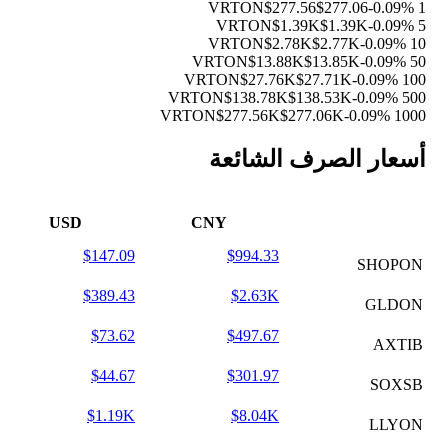
$277.56
$277.06
-0.09%
1 VRTON
$1.39K
$1.39K
-0.09%
5 VRTON
$2.78K
$2.77K
-0.09%
10 VRTON
$13.88K
$13.85K
-0.09%
50 VRTON
$27.76K
$27.71K
-0.09%
100 VRTON
$138.78K
$138.53K
-0.09%
500 VRTON
$277.56K
$277.06K
-0.09%
1000 VRTON
أسعار الصرف الشائعة
USD
CNY
$147.09
$994.33
SHOPON
$389.43
$2.63K
GLDON
$73.62
$497.67
AXTIB
$44.67
$301.97
SOXSB
$1.19K
$8.04K
LLYON