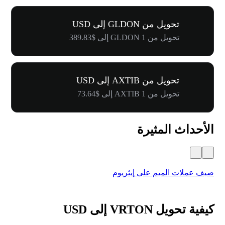
تحويل من GLDON إلى USD
تحويل من 1 GLDON إلى $389.83
تحويل من AXTIB إلى USD
تحويل من 1 AXTIB إلى $73.64
الأحداث المثيرة
صيف عملات الميم على إيثريوم
كرنفال 
كيفية تحويل VRTON إلى USD