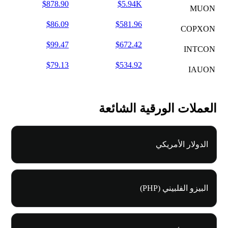
$878.90
$5.94K
MUON
$86.09
$581.96
COPXON
$99.47
$672.42
INTCON
$79.13
$534.92
IAUON
العملات الورقية الشائعة
الدولار الأمريكي
البيزو الفلبيني (PHP)