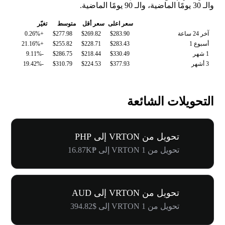
والـ 30 يومًا الماضية، والـ 90 يومًا الماضية.
سعر اعلى
سعر أقل
متوسط
تغيّر
آخر 24 ساعة
$283.90
$269.82
$277.98
+0.26%
أسبوع 1
$283.43
$228.71
$255.82
+21.16%
1 شهر
$330.49
$218.44
$286.75
-9.11%
3 أشهر
$377.93
$224.53
$310.79
-19.42%
التحويلات الشائعة
تحويل من VRTON إلى PHP
تحويل من 1 VRTON إلى ₱16.87K
تحويل من VRTON إلى AUD
تحويل من 1 VRTON إلى $394.82