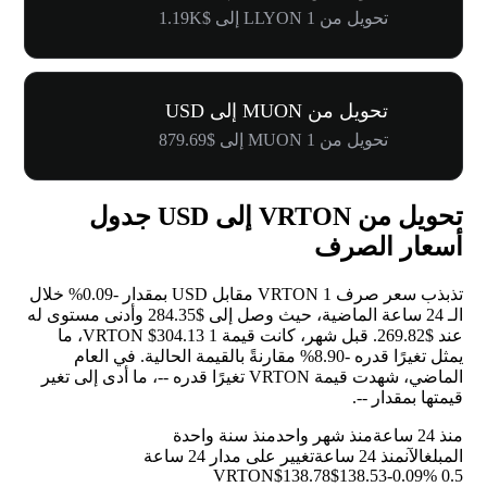
تحويل من 1 LLYON إلى $1.19K
تحويل من MUON إلى USD
تحويل من 1 MUON إلى $879.69
تحويل من VRTON إلى USD جدول
أسعار الصرف
تذبذب سعر صرف 1 VRTON مقابل USD بمقدار
-0.09%
خلال
الـ 24 ساعة الماضية، حيث وصل إلى $284.35 وأدنى مستوى له
عند $269.82. قبل شهر، كانت قيمة 1 VRTON $304.13، ما
يمثل تغيرًا قدره
-8.90%
مقارنةً بالقيمة الحالية. في العام
الماضي، شهدت قيمة VRTON تغيرًا قدره
--
، ما أدى إلى تغير
قيمتها بمقدار
--
.
منذ 24 ساعة
منذ شهر واحد
منذ سنة واحدة
المبلغ
الآن
منذ 24 ساعة
تغيير على مدار 24 ساعة
$138.78
$138.53
-0.09%
0.5 VRTON