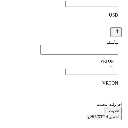
USD
سأستلم
VRTON
VRTON
آخر وقت التحديث --
تحديث
اشتري VRTON الآن