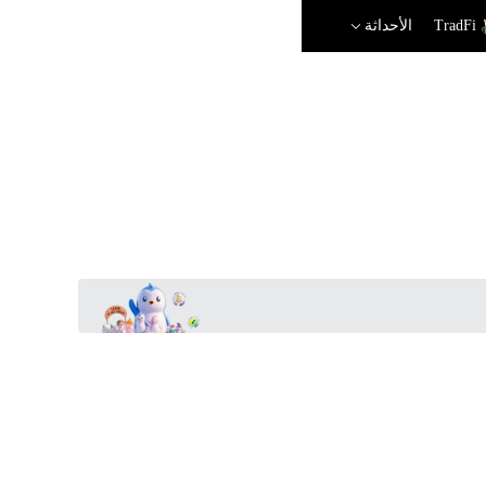
TradFi
الأحداثة