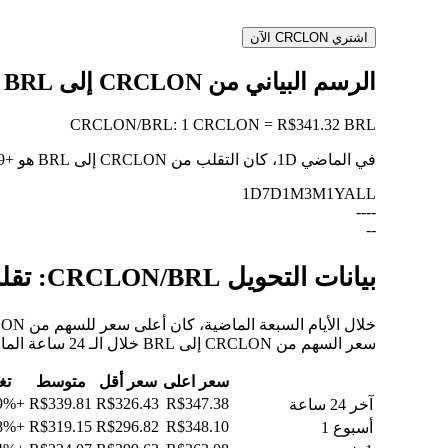
اشتري CRCLON الآن
الرسم البياني من CRCLON إلى BRL
CRCLON
/
BRL
:
1 CRCLON = R$341.32 BRL
في الماضي 1D، كان التقلب من CRCLON إلى BRL هو
+3.99%
1D
7D
1M
3M
1Y
ALL
--
--
--
بيانات التحويل CRCLON/BRL: تقلبات القيمة وتغييرات الأسعار من CRCLON إلى BRL
سعر السهم من CRCLON إلى BRL خلال الـ 24 ساعة الماضية، والـ 30 يومًا الماضية، والـ 90 يومًا الماضية.
سعر اعلى
سعر أقل
متوسط
تغي
+3.99%
R$339.81
R$326.43
R$347.38
آخر 24 ساعة
+8.88%
R$319.15
R$296.82
R$348.10
أسبوع 1