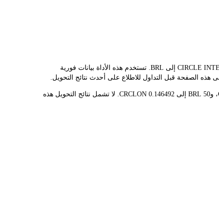
يوفر مُحوّل LBank سعر الصرف الفوري لـ CRCLON وBRL، مما يُسهّل عليك تحويل CIRCLE INTERNET GROUP (ONDO TOKENIZED STOCK)(CRCLON) إلى BRL. تستخدم هذه الأداة بيانات فورية
قيمة 1 CRCLON حاليًا هي R$341.32، مما يعني أن شراء 5 CRCLON سيكلفك R$1.71K. وبالمثل، يمكن تحويل 1 BRL إلى 0.00292984 CRCLON، و50 BRL إلى 0.146492 CRCLON. لا تشمل نتائج التحويل هذه