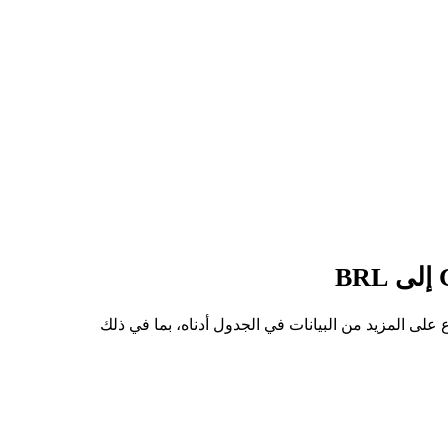
ى سعر للسهم من CRCLON إلى BRL هو R$348.10، وأدنى سعر هو R$296.82. يمكنك الاطلاع على المزيد من البيانات في الجدول أدناه، بما في ذلك