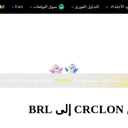
د الآجلة
التداول الفوري
سوق التوقعات
Earn
ما بعد الجليد، نمضي أبعد معًا · ‎
$500,000
بانتظارك مع Pudgy Penguins
B