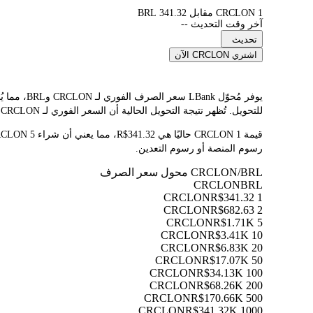
1 CRCLON مقابل 341.32 BRL
آخر وقت التحديث --
تحديث
اشتري CRCLON الآن
للتحويل. تُظهر نتيجة التحويل الحالية أن السعر الفوري لـ CRCLON هو R$341.32. نظرًا لتقلب أسعار العملات المشفرة باستمرار، ننصحك بالعودة إلى هذه الصفحة قبل التداول للاطلاع على أحدث نتائج التحويل.
رسوم المنصة أو رسوم التعدين.
CRCLON/BRL محول سعر الصرف
CRCLON
BRL
R$341.32
1 CRCLON
R$682.63
2 CRCLON
R$1.71K
5 CRCLON
R$3.41K
10 CRCLON
R$6.83K
20 CRCLON
R$17.07K
50 CRCLON
R$34.13K
100 CRCLON
R$68.26K
200 CRCLON
R$170.66K
500 CRCLON
R$341.32K
1000 CRCLON