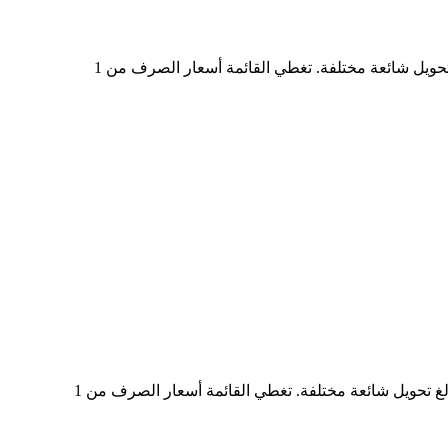
في الجدول أعلاه، ستجد مخططًا شاملًا لبيانات تحويل العملات من CRCLON إلى BRL، يُظهر علاقة قيمة الدولار الأمريكي بمبالغ تحويل شائعة مختلفة. تغطي القائمة أسعار الصرف من 1
في الجدول أعلاه، ستجد مخططًا شاملًا لبيانات التحويل من BRL إلى CRCLON، يُظهر علاقة القيمة بين BRL وCRCLON عند مبالغ تحويل شائعة مختلفة. تغطي القائمة أسعار الصرف من 1