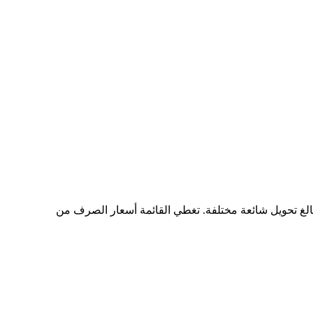
تجد مخططًا شاملًا لبيانات التحويل من CAD إلى CRCLON، يُظهر علاقة القيمة بين CAD وCRCLON عند مبالغ تحويل شائعة مختلفة. تغطي القائمة أسعار الصرف من