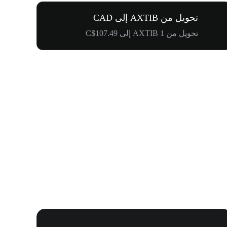
تحويل من AXTIB إلى CAD
تحويل من 1 AXTIB إلى C$107.49
كرنفال إدراج WOOF و1