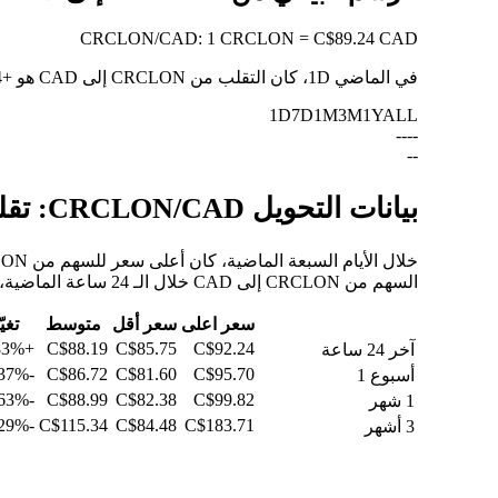
CRCLON
/
CAD
:
1 CRCLON = C$89.24 CAD
في الماضي 1D، كان التقلب من CRCLON إلى CAD هو
+2.84%
1D
7D
1M
3M
1Y
ALL
--
--
--
بيانات التحويل CRCLON/CAD: تقلبات القيمة وتغييرات الأسعار من CRCLON إلى CAD
السهم من CRCLON إلى CAD خلال الـ 24 ساعة الماضية، والـ 30 يومًا الماضية، والـ 90 يومًا الماضية.
سعر اعلى
سعر أقل
متوسط
تغيّ
+2.83%
C$88.19
C$85.75
C$92.24
آخر 24 ساعة
-0.37%
C$86.72
C$81.60
C$95.70
أسبوع 1
-2.63%
C$88.99
C$82.38
C$99.82
1 شهر
-45.29%
C$115.34
C$84.48
C$183.71
3 أشهر