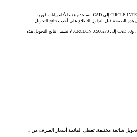
يوفر مُحوّل LBank سعر الصرف الفوري لـ CRCLON وCAD، مما يُسهّل عليك تحويل CIRCLE INTERNET GROUP (ONDO TOKENIZED STOCK)(CRCLON) إلى CAD. تستخدم هذه الأداة بيانات فورية
قيمة 1 CRCLON حاليًا هي C$89.24، مما يعني أن شراء 5 CRCLON سيكلفك C$446.21. وبالمثل، يمكن تحويل 1 CAD إلى 0.01120546 CRCLON، و50 CAD إلى 0.560273 CRCLON. لا تشمل نتائج التحويل هذه
في الجدول أعلاه، ستجد مخططًا شاملًا لبيانات تحويل العملات من CRCLON إلى CAD، يُظهر علاقة قيمة الدولار الأمريكي بمبالغ تحويل شائعة مختلفة. تغطي القائمة أسعار الصرف من 1