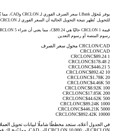
للتحويل. تُظهر نتيجة التحويل الحالية أن السعر الفوري لـ CRCLON هو C$89.24. نظرًا لتقلب أسعار العملات المشفرة باستمرار، ننصحك بالعودة إلى هذه الصفحة قبل التداول للاطلاع على أحدث نتائج التحويل.
رسوم المنصة أو رسوم التعدين.
CRCLON/CAD محول سعر الصرف
CRCLON
CAD
C$89.24
1 CRCLON
C$178.48
2 CRCLON
C$446.21
5 CRCLON
C$892.42
10 CRCLON
C$1.78K
20 CRCLON
C$4.46K
50 CRCLON
C$8.92K
100 CRCLON
C$17.85K
200 CRCLON
C$44.62K
500 CRCLON
C$89.24K
1000 CRCLON
C$446.21K
5000 CRCLON
C$892.42K
10000 CRCLON
CRCLON إلى 10,000 CRCLON إلى CAD، مما يُتيح لك فهم قيمة كل تحويل بوضوح.