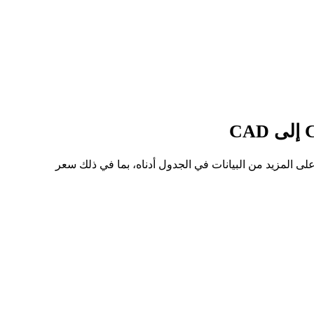
سعر للسهم من CRCLON إلى CAD هو C$95.70، وأدنى سعر هو C$81.60. يمكنك الاطلاع على المزيد من البيانات في الجدول أدناه، بما في ذلك سعر