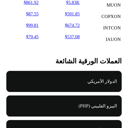
$861.92
$5.83K
MUON
$87.55
$591.85
COPXON
$99.81
$674.72
INTCON
$79.45
$537.08
IAUON
العملات الورقية الشائعة
الدولار الأمريكي
البيزو الفلبيني (PHP)