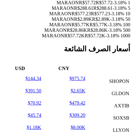
R$57.72
R$57.72
-3.18%
1 MARAON
R$288.61
R$288.61
-3.18%
5 MARAON
R$577.23
R$577.23
-3.18%
10 MARAON
R$2.89K
R$2.89K
-3.18%
50 MARAON
R$5.77K
R$5.77K
-3.18%
100 MARAON
R$28.86K
R$28.86K
-3.18%
500 MARAON
R$57.72K
R$57.72K
-3.18%
1000 MARAON
أسعار الصرف الشائعة
USD
CNY
$144.34
$975.74
SHOPON
$391.50
$2.65K
GLDON
$70.92
$479.42
AXTIB
$45.74
$309.20
SOXSB
$1.18K
$8.00K
LLYON