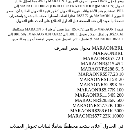
يوفر مُحوّل LBank سعر الصرف الفوري لـ MARAON وBRL، مما يُسهّل عليك
تحويل MARA HOLDINGS (ONDO TOKENIZED STOCK)(MARAON) إلى
BRL. تستخدم هذه الأداة بيانات فورية للتحويل. تُظهر نتيجة التحويل الحالية أن السعر
الفوري لـ MARAON هو R$57.72. نظرًا لتقلب أسعار العملات المشفرة باستمرار،
ننصحك بالعودة إلى هذه الصفحة قبل التداول للاطلاع على أحدث نتائج التحويل.
قيمة 1 MARAON حاليًا هي R$57.72، مما يعني أن شراء 5 MARAON سيكلفك
R$288.61. وبالمثل، يمكن تحويل 1 BRL إلى 0.01732422 MARAON، و50 BRL إلى
0.866211 MARAON. لا تشمل نتائج التحويل هذه رسوم المنصة أو رسوم التعدين.
MARAON/BRL محول سعر الصرف
MARAON
BRL
R$57.72
1 MARAON
R$115.45
2 MARAON
R$288.61
5 MARAON
R$577.23
10 MARAON
R$1.15K
20 MARAON
R$2.89K
50 MARAON
R$5.77K
100 MARAON
R$11.54K
200 MARAON
R$28.86K
500 MARAON
R$57.72K
1000 MARAON
R$288.61K
5000 MARAON
R$577.23K
10000 MARAON
في الجدول أعلاه، ستجد مخططًا شاملًا لبيانات تحويل العملات