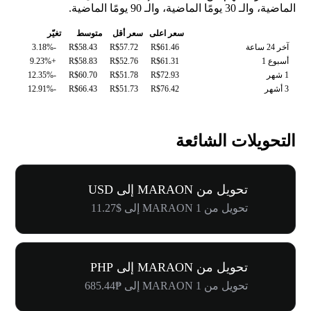
الماضية، والـ 30 يومًا الماضية، والـ 90 يومًا الماضية.
سعر اعلى
سعر أقل
متوسط
تغيّر
آخر 24 ساعة
R$61.46
R$57.72
R$58.43
-3.18%
أسبوع 1
R$61.31
R$52.76
R$58.83
+9.23%
1 شهر
R$72.93
R$51.78
R$60.70
-12.35%
3 أشهر
R$76.42
R$51.73
R$66.43
-12.91%
التحويلات الشائعة
تحويل من MARAON إلى USD
تحويل من 1 MARAON إلى $11.27
تحويل من MARAON إلى PHP
تحويل من 1 MARAON إلى ₱685.44