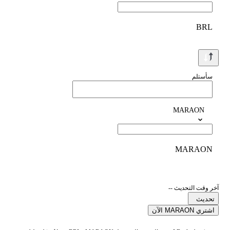
BRL
سأستلم
MARAON
MARAON
آخر وقت التحديث --
تحديث
اشتري MARAON الآن