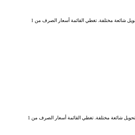
في الجدول أعلاه، ستجد مخططًا شاملًا لبيانات تحويل العملات من USOON إلى USD، يُظهر علاقة قيمة الدولار الأمريكي بمبالغ تحويل شائعة مختلفة. تغطي القائمة أسعار الصرف من 1
في الجدول أعلاه، ستجد مخططًا شاملًا لبيانات التحويل من USD إلى USOON، يُظهر علاقة القيمة بين USD وUSOON عند مبالغ تحويل شائعة مختلفة. تغطي القائمة أسعار الصرف من 1