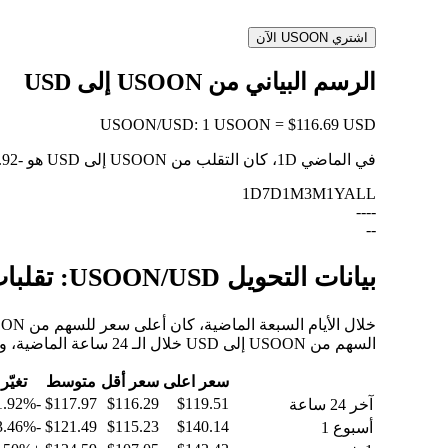
اشتري USOON الآن
الرسم البياني من USOON إلى USD
USOON
/
USD
:
1 USOON = $116.69 USD
في الماضي 1D، كان التقلب من USOON إلى USD هو
-1.92%
1D
7D
1M
3M
1Y
ALL
--
--
--
بيانات التحويل USOON/USD: تقلبات القيمة وتغييرات الأسعار من USOON إلى USD
السهم من USOON إلى USD خلال الـ 24 ساعة الماضية، والـ 30 يومًا الماضية، والـ 90 يومًا الماضية.
سعر اعلى
سعر أقل
متوسط
تغيّر
-1.92%
$117.97
$116.29
$119.51
آخر 24 ساعة
-13.46%
$121.49
$115.23
$140.14
أسبوع 1