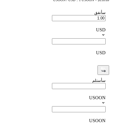
USOON / USD：1 USOON = $116.69
سأنفق
USD
USD
سأستلم
USOON
USOON