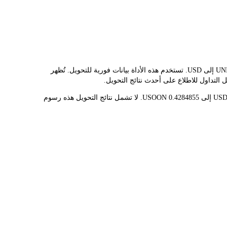
يوفر مُحوّل LBank سعر الصرف الفوري لـ USOON وUSD، مما يُسهّل عليك تحويل UNITED STATES OIL FUND (ONDO TOKENIZED)(USOON) إلى USD. تستخدم هذه الأداة بيانات فورية للتحويل. تُظهر
قيمة 1 USOON حاليًا هي $116.69، مما يعني أن شراء 5 USOON سيكلفك $583.45. وبالمثل، يمكن تحويل 1 USD إلى 0.00856971 USOON، و50 USD إلى 0.4284855 USOON. لا تشمل نتائج التحويل هذه رسوم