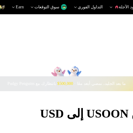
د الآجلة
التداول الفوري
سوق التوقعات
Earn
ما بعد الجليد، نمضي أبعد معًا · ‎
$500,000
بانتظارك مع Pudgy Penguins
U