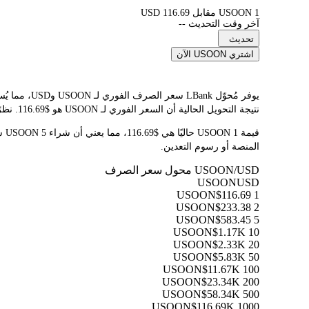
1 USOON مقابل 116.69 USD
آخر وقت التحديث --
تحديث
اشتري USOON الآن
نتيجة التحويل الحالية أن السعر الفوري لـ USOON هو $116.69. نظرًا لتقلب أسعار العملات المشفرة باستمرار، ننصحك بالعودة إلى هذه الصفحة قبل التداول للاطلاع على أحدث نتائج التحويل.
المنصة أو رسوم التعدين.
USOON/USD محول سعر الصرف
USOON
USD
$116.69
1 USOON
$233.38
2 USOON
$583.45
5 USOON
$1.17K
10 USOON
$2.33K
20 USOON
$5.83K
50 USOON
$11.67K
100 USOON
$23.34K
200 USOON
$58.34K
500 USOON
$116.69K
1000 USOON