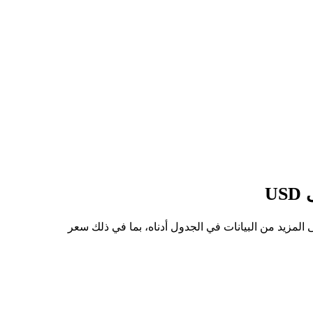
سهم من USOON إلى USD هو $140.14، وأدنى سعر هو $115.23. يمكنك الاطلاع على المزيد من البيانات في الجدول أدناه، بما في ذلك سعر