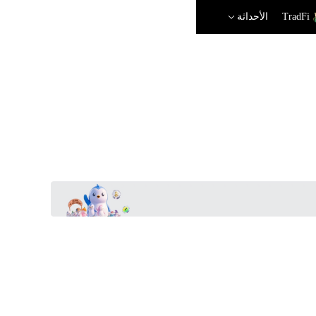
TradFi
الأحداثة