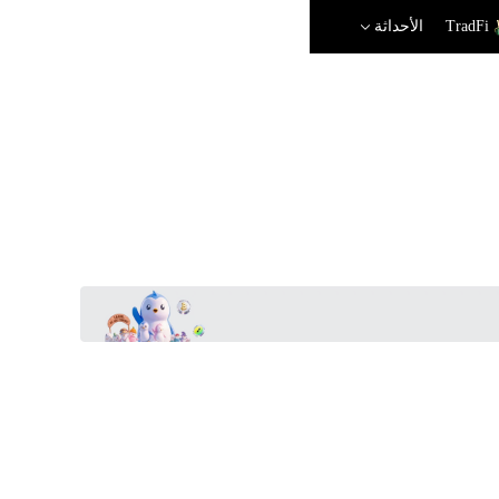
TradFi
الأحداثة