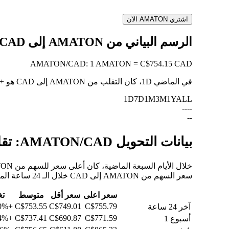
اشتري AMATON الآن
الرسم البياني من AMATON إلى CAD
AMATON
/
CAD
:
1 AMATON = C$754.15 CAD
في الماضي 1D، كان التقلب من AMATON إلى CAD هو
+0.70%
1D
7D
1M
3M
1Y
ALL
--
--
--
بيانات التحويل AMATON/CAD: تقلبات القيمة وتغييرات الأسعار من AMATON إلى CAD
سعر السهم من AMATON إلى CAD خلال الـ 24 ساعة الماضية، والـ 30 يومًا الماضية، والـ 90 يومًا الماضية.
سعر اعلى
سعر أقل
متوسط
تغ
+0.70%
C$753.55
C$749.01
C$755.79
آخر 24 ساعة
+6.24%
C$737.41
C$690.87
C$771.59
أسبوع 1