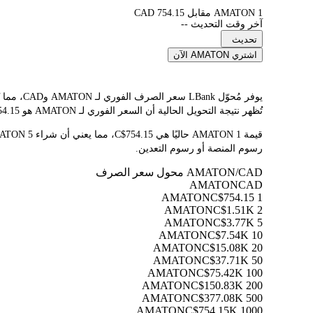
1 AMATON مقابل 754.15 CAD
آخر وقت التحديث --
تحديث
اشتري AMATON الآن
تُظهر نتيجة التحويل الحالية أن السعر الفوري لـ AMATON هو C$754.15. نظرًا لتقلب أسعار العملات المشفرة باستمرار، ننصحك بالعودة إلى هذه الصفحة قبل التداول للاطلاع على أحدث نتائج التحويل.
رسوم المنصة أو رسوم التعدين.
AMATON/CAD محول سعر الصرف
AMATON
CAD
C$754.15
1 AMATON
C$1.51K
2 AMATON
C$3.77K
5 AMATON
C$7.54K
10 AMATON
C$15.08K
20 AMATON
C$37.71K
50 AMATON
C$75.42K
100 AMATON
C$150.83K
200 AMATON
C$377.08K
500 AMATON
C$754.15K
1000 AMATON