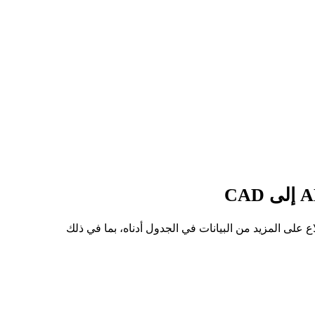
أعلى سعر للسهم من AMATON إلى CAD هو C$771.59، وأدنى سعر هو C$690.87. يمكنك الاطلاع على المزيد من البيانات في الجدول أدناه، بما في ذلك