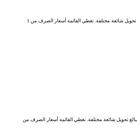
في الجدول أعلاه، ستجد مخططًا شاملًا لبيانات تحويل العملات من AMATON إلى CAD، يُظهر علاقة قيمة الدولار الأمريكي بمبالغ تحويل شائعة مختلفة. تغطي القائمة أسعار الصرف من 1
 ستجد مخططًا شاملًا لبيانات التحويل من CAD إلى AMATON، يُظهر علاقة القيمة بين CAD وAMATON عند مبالغ تحويل شائعة مختلفة. تغطي القائمة أسعار الصرف من