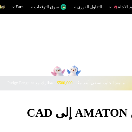
د الآجلة
التداول الفوري
سوق التوقعات
Earn
ما بعد الجليد، نمضي أبعد معًا · ‎
$500,000
بانتظارك مع Pudgy Penguins
C