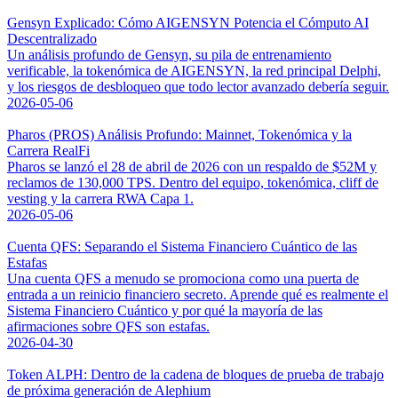
Gensyn Explicado: Cómo AIGENSYN Potencia el Cómputo AI
Descentralizado
Un análisis profundo de Gensyn, su pila de entrenamiento
verificable, la tokenómica de AIGENSYN, la red principal Delphi,
y los riesgos de desbloqueo que todo lector avanzado debería seguir.
2026-05-06
Pharos (PROS) Análisis Profundo: Mainnet, Tokenómica y la
Carrera RealFi
Pharos se lanzó el 28 de abril de 2026 con un respaldo de $52M y
reclamos de 130,000 TPS. Dentro del equipo, tokenómica, cliff de
vesting y la carrera RWA Capa 1.
2026-05-06
Cuenta QFS: Separando el Sistema Financiero Cuántico de las
Estafas
Una cuenta QFS a menudo se promociona como una puerta de
entrada a un reinicio financiero secreto. Aprende qué es realmente el
Sistema Financiero Cuántico y por qué la mayoría de las
afirmaciones sobre QFS son estafas.
2026-04-30
Token ALPH: Dentro de la cadena de bloques de prueba de trabajo
de próxima generación de Alephium