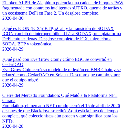
El token ALPH de Alephium potencia una cadena de bloques PoW
fragmentada con contratos inteligentes sUTXO, quema de tarifas y
un ecosistema DeFi en Fase 2. Un desglose completo.
2026-04-30
¿Qué es ICON (ICX)? BTP, xCall y la transición de SODAX
ICON cambió de interoperabilidad L1 a SODAX, una plataforma
DeFi entre cadenas. Desglose completo de ICX, migración a
SODA, BTP y tokenómica.
2026-04-29
¿Qué pasó con EverGrow Coin? Cómo EGC se convirtió en
CedarDAO
EverGrow Coin cerró su modelo de reflexión en BNB Chain y se
relanzó como CedarDAO en Solana. Descubre qué cambió y por
qué el equipo migró.
2026-04-29
Cierre del Mercado Foundation: Qué Mató a la Plataforma NFT
Curada
Foundation, el mercado NFT curado, cerró el 15 de abril de 2026
después de que Blackdove se retiró. Aquí está la línea de tiempo
completa, qué coleccionistas aún poseen y qué significa para los
NFTs.
2026-04-28