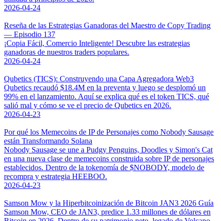
2026-04-24
Reseña de las Estrategias Ganadoras del Maestro de Copy Trading
— Episodio 137
¡Copia Fácil, Comercio Inteligente! Descubre las estrategias
ganadoras de nuestros traders populares.
2026-04-24
Qubetics (TICS): Construyendo una Capa Agregadora Web3
Qubetics recaudó $18.4M en la preventa y luego se desplomó un
99% en el lanzamiento. Aquí se explica qué es el token TICS, qué
salió mal y cómo se ve el precio de Qubetics en 2026.
2026-04-23
Por qué los Memecoins de IP de Personajes como Nobody Sausage
están Transformando Solana
Nobody Sausage se une a Pudgy Penguins, Doodles y Simon's Cat
en una nueva clase de memecoins construida sobre IP de personajes
establecidos. Dentro de la tokenomía de $NOBODY, modelo de
recompra y estrategia HEEBOO.
2026-04-23
Samson Mow y la Hiperbitcoinización de Bitcoin JAN3 2026 Guía
Samson Mow, CEO de JAN3, predice 1.33 millones de dólares en
Bitcoin en 2026. Dentro de su patrimonio neto, legado de Volcano