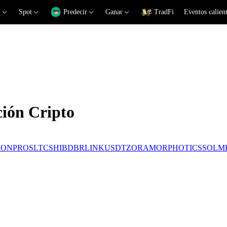
Spot
Predecir
Ganar
TradFi
Eventos calien
ción Cripto
ON
PROS
LTC
SHIB
DBR
LINK
USDT
ZORA
MORPHO
TICS
SOL
M