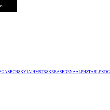
tes
EGA
ZBCN
SKY1
AI
HMSTR
SKR
BASED
ENA
ALPH
STABLE
XDC