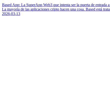
Based App: La SuperApp Web3 que intenta ser la puerta de entrada a
La mayoría de las aplicaciones cripto hacen una cosa. Based está trat
2026-03-13