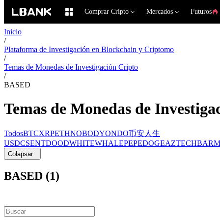
Comprar Cripto
Mercados
Futuros
Inicio
/
Plataforma de Investigación en Blockchain y Criptomo
/
Temas de Monedas de Investigación Cripto
/
BASED
Temas de Monedas de Investiga
Todos
BTC
XRP
ETH
NOBODY
ONDO
币安人生
USDC
SENT
DOOD
WHITEWHALE
PEPE
DOGE
AZTEC
HBAR
M
Colapsar
BASED (1)