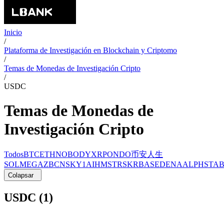
Inicio
/
Plataforma de Investigación en Blockchain y Criptomo
/
Temas de Monedas de Investigación Cripto
/
USDC
Temas de Monedas de
Investigación Cripto
Todos
BTC
ETH
NOBODY
XRP
ONDO
币安人生
SOL
MEGA
ZBCN
SKY1
AI
HMSTR
SKR
BASED
ENA
ALPH
STA
Colapsar
USDC (1)