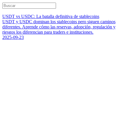
USDT vs USDC: La batalla definitiva de stablecoins
USDT y USDC dominan los stablecoins pero siguen caminos
diferentes. Aprende cómo las reservas, adopción, regulación y
riesgos los diferencian para traders e instituciones.
2025-09-23