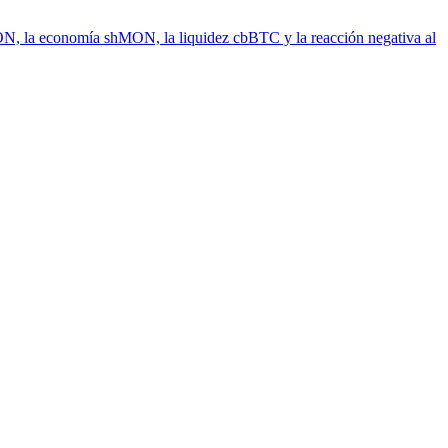
N, la economía shMON, la liquidez cbBTC y la reacción negativa al