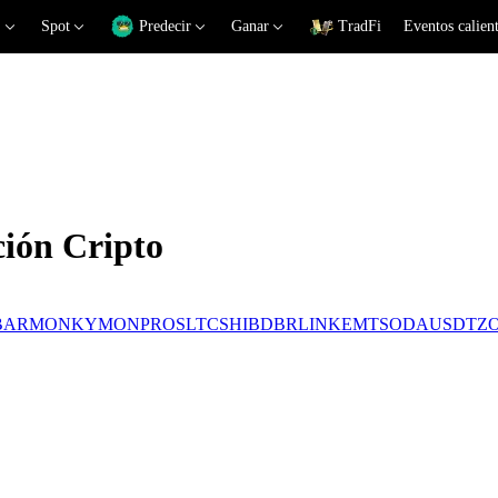
Spot
Predecir
Ganar
TradFi
Eventos calien
ción Cripto
BAR
MONKY
MON
PROS
LTC
SHIB
DBR
LINK
EMT
SODA
USDT
Z