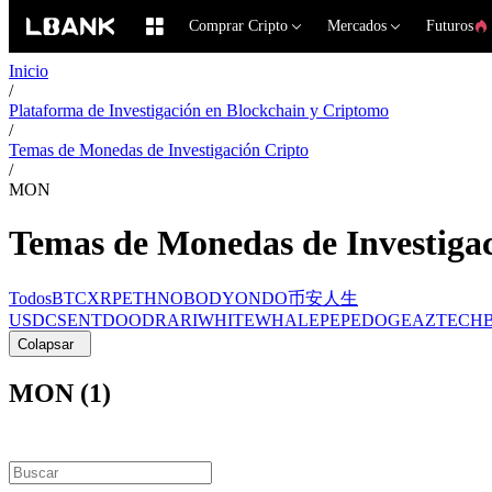
Comprar Cripto
Mercados
Futuros
Inicio
/
Plataforma de Investigación en Blockchain y Criptomo
/
Temas de Monedas de Investigación Cripto
/
MON
Temas de Monedas de Investiga
Todos
BTC
XRP
ETH
NOBODY
ONDO
币安人生
USDC
SENT
DOOD
RARI
WHITEWHALE
PEPE
DOGE
AZTEC
H
Colapsar
MON (1)