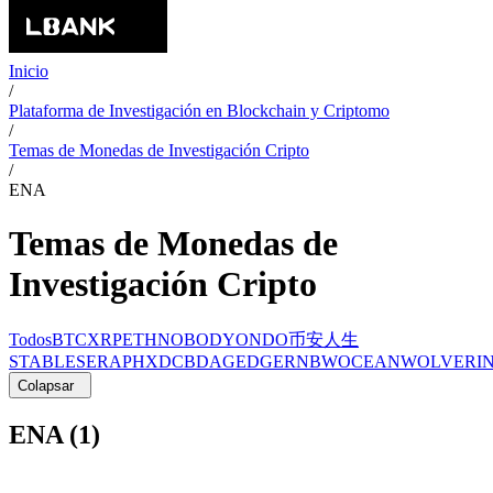
Inicio
/
Plataforma de Investigación en Blockchain y Criptomo
/
Temas de Monedas de Investigación Cripto
/
ENA
Temas de Monedas de
Investigación Cripto
Todos
BTC
XRP
ETH
NOBODY
ONDO
币安人生
STABLE
SERAPH
XDC
BDAG
EDGE
RNBW
OCEAN
WOLVERI
Colapsar
ENA (1)