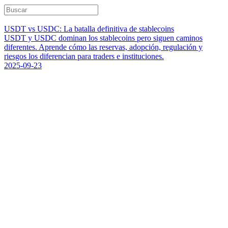
USDT vs USDC: La batalla definitiva de stablecoins
USDT y USDC dominan los stablecoins pero siguen caminos
diferentes. Aprende cómo las reservas, adopción, regulación y
riesgos los diferencian para traders e instituciones.
2025-09-23