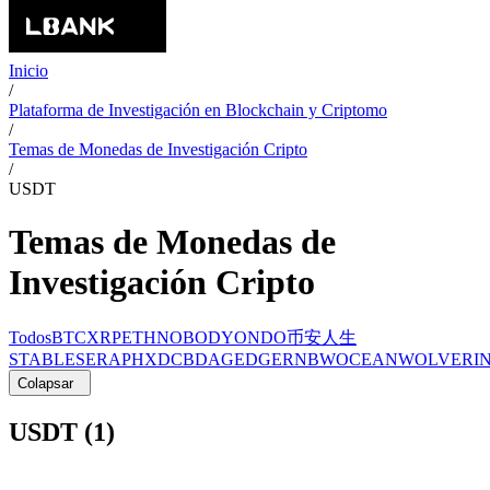
Inicio
/
Plataforma de Investigación en Blockchain y Criptomo
/
Temas de Monedas de Investigación Cripto
/
USDT
Temas de Monedas de
Investigación Cripto
Todos
BTC
XRP
ETH
NOBODY
ONDO
币安人生
STABLE
SERAPH
XDC
BDAG
EDGE
RNBW
OCEAN
WOLVERI
Colapsar
USDT (1)