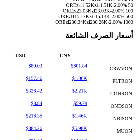
zł11.52K
zł11.51K
-2.00%
50 ORE
zł23.03K
zł23.03K
-2.00%
100 ORE
zł115.17K
zł115.13K
-2.00%
500 ORE
zł230.34K
zł230.26K
-2.00%
1000 ORE
أسعار الصرف الشائعة
USD
CNY
$89.03
$601.84
CRWVON
$157.46
$1.06K
PLTRON
$326.42
$2.21K
COHRON
$8.84
$59.78
ONDSON
$216.35
$1.46K
NBISON
$884.26
$5.98K
MUON