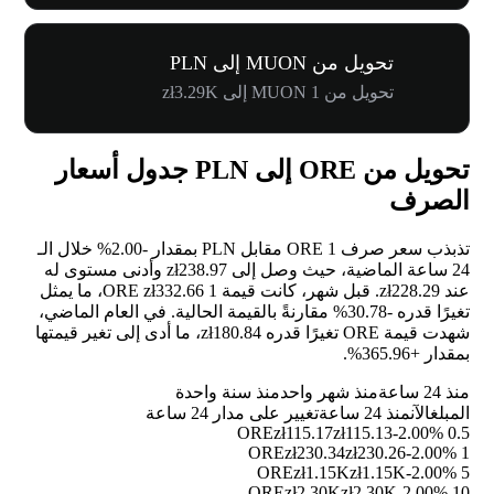
تحويل من MUON إلى PLN
تحويل من 1 MUON إلى zł3.29K
تحويل من ORE إلى PLN جدول أسعار
الصرف
تذبذب سعر صرف 1 ORE مقابل PLN بمقدار
-2.00%
خلال الـ
24 ساعة الماضية، حيث وصل إلى zł238.97 وأدنى مستوى له
عند zł228.29. قبل شهر، كانت قيمة 1 ORE zł332.66، ما يمثل
تغيرًا قدره
-30.78%
مقارنةً بالقيمة الحالية. في العام الماضي،
شهدت قيمة ORE تغيرًا قدره zł180.84، ما أدى إلى تغير قيمتها
بمقدار
+365.96%
.
منذ 24 ساعة
منذ شهر واحد
منذ سنة واحدة
المبلغ
الآن
منذ 24 ساعة
تغيير على مدار 24 ساعة
zł115.17
zł115.13
-2.00%
0.5 ORE
zł230.34
zł230.26
-2.00%
1 ORE
zł1.15K
zł1.15K
-2.00%
5 ORE
zł2.30K
zł2.30K
-2.00%
10 ORE