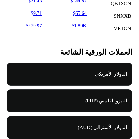
$21.43
$144.87
QBTSON
$9.71
$65.64
SNXXB
$279.97
$1.89K
VRTON
العملات الورقية الشائعة
الدولار الأمريكي
البيزو الفلبيني (PHP)
الدولار الأسترالي (AUD)