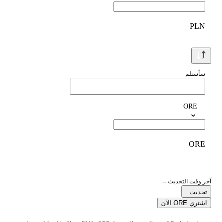
PLN
سأستلم
ORE
ORE
آخر وقت التحديث --
تحديث
اشتري ORE الآن