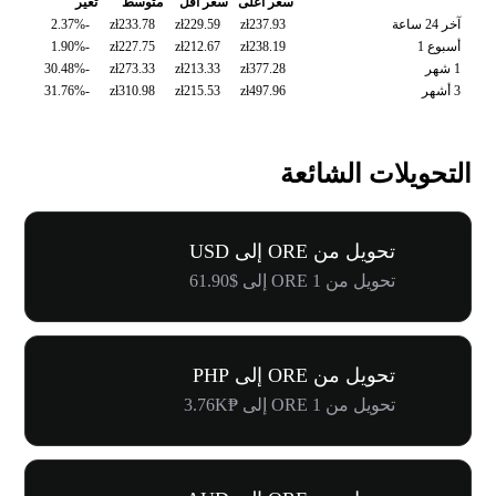
سعر اعلى
سعر أقل
متوسط
تغيّر
آخر 24 ساعة
zł237.93
zł229.59
zł233.78
-2.37%
أسبوع 1
zł238.19
zł212.67
zł227.75
-1.90%
1 شهر
zł377.28
zł213.33
zł273.33
-30.48%
3 أشهر
zł497.96
zł215.53
zł310.98
-31.76%
التحويلات الشائعة
تحويل من ORE إلى USD
تحويل من 1 ORE إلى $61.90
تحويل من ORE إلى PHP
تحويل من 1 ORE إلى ₱3.76K