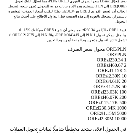
يوفر مُحوّل LBank سعر الصرف الفوري لـ ORE وPLN، مما يُسهّل عليك تحويل
ORE(ORE) إلى PLN. تستخدم هذه الأداة بيانات فورية للتحويل. تُظهر نتيجة التحويل
الحالية أن السعر الفوري لـ ORE هو zł230.34. نظرًا لتقلب أسعار العملات المشفرة
باستمرار، ننصحك بالعودة إلى هذه الصفحة قبل التداول للاطلاع على أحدث نتائج
التحويل.
قيمة 1 ORE حاليًا هي zł230.34، مما يعني أن شراء 5 ORE سيكلفك zł1.15K.
وبالمثل، يمكن تحويل 1 PLN إلى 0.0043415 ORE، و50 PLN إلى 0.217075 ORE. لا
تشمل نتائج التحويل هذه رسوم المنصة أو رسوم التعدين.
ORE/PLN محول سعر الصرف
ORE
PLN
zł230.34
1 ORE
zł460.67
2 ORE
zł1.15K
5 ORE
zł2.30K
10 ORE
zł4.61K
20 ORE
zł11.52K
50 ORE
zł23.03K
100 ORE
zł46.07K
200 ORE
zł115.17K
500 ORE
zł230.34K
1000 ORE
zł1.15M
5000 ORE
zł2.30M
10000 ORE
في الجدول أعلاه، ستجد مخططًا شاملًا لبيانات تحويل العملات