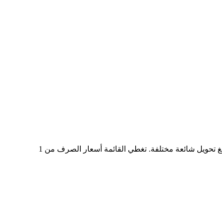
في الجدول أعلاه، ستجد مخططًا شاملًا لبيانات التحويل من USD إلى HIMSON، يُظهر علاقة القيمة بين USD وHIMSON عند مبالغ تحويل شائعة مختلفة. تغطي القائمة أسعار الصرف من 1