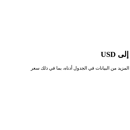
 من HIMSON إلى USD هو $32.21، وأدنى سعر هو $26.57. يمكنك الاطلاع على المزيد من البيانات في الجدول أدناه، بما في ذلك سعر