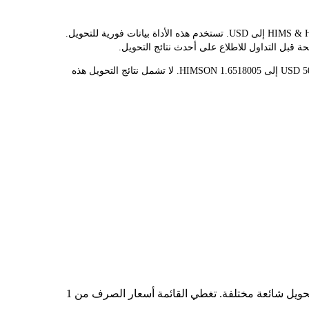
يوفر مُحوّل LBank سعر الصرف الفوري لـ HIMSON وUSD، مما يُسهّل عليك تحويل HIMS & HERS HEALTH (ONDO TOKENIZED STOCK)(HIMSON) إلى USD. تستخدم هذه الأداة بيانات فورية للتحويل.
قيمة 1 HIMSON حاليًا هي $30.27، مما يعني أن شراء 5 HIMSON سيكلفك $151.35. وبالمثل، يمكن تحويل 1 USD إلى 0.03303601 HIMSON، و50 USD إلى 1.6518005 HIMSON. لا تشمل نتائج التحويل هذه
في الجدول أعلاه، ستجد مخططًا شاملًا لبيانات تحويل العملات من HIMSON إلى USD، يُظهر علاقة قيمة الدولار الأمريكي بمبالغ تحويل شائعة مختلفة. تغطي القائمة أسعار الصرف من 1