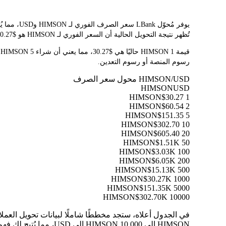
تُظهر نتيجة التحويل الحالية أن السعر الفوري لـ HIMSON هو $30.27. نظرًا لتقلب أسعار العملات المشفرة باستمرار، ننصحك بالعودة إلى هذه الصفحة قبل التداول للاطلاع على أحدث نتائج التحويل.
رسوم المنصة أو رسوم التعدين.
HIMSON/USD محول سعر الصرف
HIMSON
USD
$30.27
1 HIMSON
$60.54
2 HIMSON
$151.35
5 HIMSON
$302.70
10 HIMSON
$605.40
20 HIMSON
$1.51K
50 HIMSON
$3.03K
100 HIMSON
$6.05K
200 HIMSON
$15.13K
500 HIMSON
$30.27K
1000 HIMSON
$151.35K
5000 HIMSON
$302.70K
10000 HIMSON
HIMSON إلى 10,000 HIMSON إلى USD، مما يُتيح لك فهم قيمة كل تحويل بوضوح.