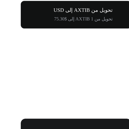
تحويل من AXTIB إلى USD
تحويل من 1 AXTIB إلى $75.30
كرنفال إدراج WOOF و1