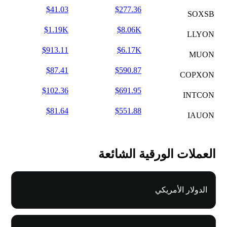
$41.03
$277.36
SOXSB
$1.19K
$8.06K
LLYON
$913.11
$6.17K
MUON
$87.41
$590.87
COPXON
$102.36
$691.95
INTCON
$81.64
$551.88
IAUON
العملات الورقية الشائعة
الدولار الأمريكي