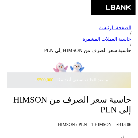
الصفحة الرئيسة
/
حاسبة العملات المشفرة
/
حاسبة سعر الصرف من HIMSON إلى PLN
ما بعد الجليد، نمضي أبعد معًا · ‎
$500,000
بانتظارك مع Pudgy Penguins
حاسبة سعر الصرف من HIMSON
إلى PLN
HIMSON / PLN：1 HIMSON = zł113.06