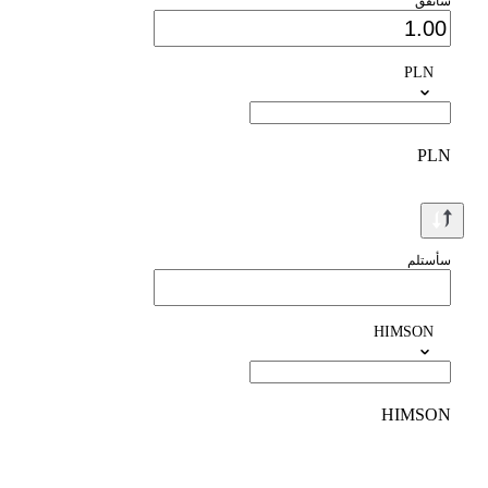
سأنفق
PLN
PLN
سأستلم
HIMSON
HIMSON