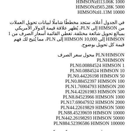
zł113.06K
1000 HIMSON
zł565.28K
5000 HIMSON
zł1.13M
10000 HIMSON
في الجدول أعلاه، ستجد مخططًا شاملًا لبيانات تحويل العملات
من HIMSON إلى PLN، يُظهر علاقة قيمة الدولار الأمريكي
بمبالغ تحويل شائعة مختلفة. تغطي القائمة أسعار الصرف من 1
HIMSON إلى 10,000 HIMSON إلى PLN، مما يُتيح لك فهم
قيمة كل تحويل بوضوح.
PLN/HIMSON محول سعر الصرف
PLN
HIMSON
0.00884524 HIMSON
1 PLN
0.0884524 HIMSON
10 PLN
0.44226198 HIMSON
50 PLN
0.88452397 HIMSON
100 PLN
1.76904793 HIMSON
200 PLN
4.42261983 HIMSON
500 PLN
8.84523966 HIMSON
1000 PLN
17.69047932 HIMSON
2000 PLN
44.22619829 HIMSON
5000 PLN
88.45239659 HIMSON
10000 PLN
442.26198293 HIMSON
50000 PLN
884.52396586 HIMSON
100000 PLN