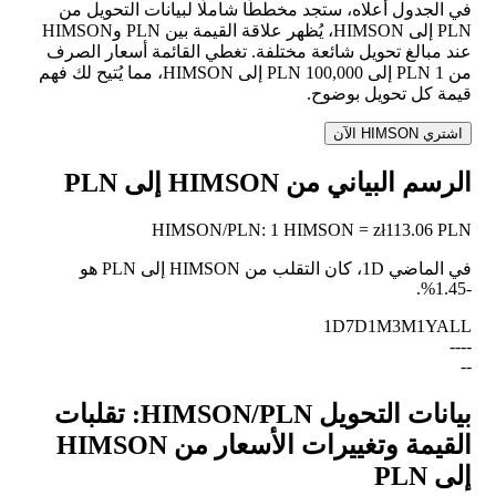
في الجدول أعلاه، ستجد مخططًا شاملًا لبيانات التحويل من
PLN إلى HIMSON، يُظهر علاقة القيمة بين PLN وHIMSON
عند مبالغ تحويل شائعة مختلفة. تغطي القائمة أسعار الصرف
من 1 PLN إلى 100,000 PLN إلى HIMSON، مما يُتيح لك فهم
قيمة كل تحويل بوضوح.
اشتري HIMSON الآن
الرسم البياني من HIMSON إلى PLN
HIMSON
/
PLN
:
1 HIMSON = zł113.06 PLN
في الماضي 1D، كان التقلب من HIMSON إلى PLN هو
.
-1.45%
1D
7D
1M
3M
1Y
ALL
--
--
--
بيانات التحويل HIMSON/PLN: تقلبات
القيمة وتغييرات الأسعار من HIMSON
إلى PLN