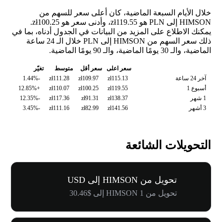
خلال الأيام السبعة الماضية، كان أعلى سعر للسهم من
HIMSON إلى PLN هو zł119.55، وأدنى سعر هو zł100.25.
يمكنك الاطلاع على المزيد من البيانات في الجدول أدناه، بما في
ذلك سعر السهم من HIMSON إلى PLN خلال الـ 24 ساعة
الماضية، والـ 30 يومًا الماضية، والـ 90 يومًا الماضية.
سعر اعلى
سعر أقل
متوسط
تغيّر
آخر 24 ساعة
zł115.13
zł109.97
zł111.28
-1.44%
أسبوع 1
zł119.55
zł100.25
zł110.07
+12.85%
1 شهر
zł138.37
zł91.31
zł117.36
-12.35%
3 أشهر
zł141.56
zł82.99
zł111.16
-3.45%
التحويلات الشائعة
تحويل من HIMSON إلى USD
تحويل من 1 HIMSON إلى $30.46