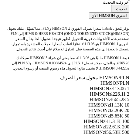
آخر وقت التحديث --
تحديث
اشتري HIMSON الآن
يوفر مُحوّل LBank سعر الصرف الفوري لـ HIMSON وPLN، مما يُسهّل عليك تحويل
HIMS & HERS HEALTH (ONDO TOKENIZED STOCK)(HIMSON) إلى PLN.
تستخدم هذه الأداة بيانات فورية للتحويل. تُظهر نتيجة التحويل الحالية أن السعر
الفوري لـ HIMSON هو zł113.06. نظرًا لتقلب أسعار العملات المشفرة باستمرار،
ننصحك بالعودة إلى هذه الصفحة قبل التداول للاطلاع على أحدث نتائج التحويل.
قيمة 1 HIMSON حاليًا هي zł113.06، مما يعني أن شراء 5 HIMSON سيكلفك
zł565.28. وبالمثل، يمكن تحويل 1 PLN إلى 0.00884524 HIMSON، و50 PLN إلى
0.442262 HIMSON. لا تشمل نتائج التحويل هذه رسوم المنصة أو رسوم التعدين.
HIMSON/PLN محول سعر الصرف
HIMSON
PLN
zł113.06
1 HIMSON
zł226.11
2 HIMSON
zł565.28
5 HIMSON
zł1.13K
10 HIMSON
zł2.26K
20 HIMSON
zł5.65K
50 HIMSON
zł11.31K
100 HIMSON
zł22.61K
200 HIMSON
zł56.53K
500 HIMSON