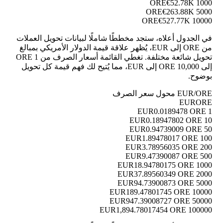
€52.78K
1000 ORE
€263.88K
5000 ORE
€527.77K
10000 ORE
في الجدول أعلاه، ستجد مخططًا شاملًا لبيانات تحويل العملات
من ORE إلى EUR، يُظهر علاقة قيمة الدولار الأمريكي بمبالغ
تحويل شائعة مختلفة. تغطي القائمة أسعار الصرف من 1 ORE
إلى 10,000 ORE إلى EUR، مما يُتيح لك فهم قيمة كل تحويل
بوضوح.
EUR/ORE محول سعر الصرف
EUR
ORE
0.0189478 ORE
1 EUR
0.18947802 ORE
10 EUR
0.94739009 ORE
50 EUR
1.89478017 ORE
100 EUR
3.78956035 ORE
200 EUR
9.47390087 ORE
500 EUR
18.94780175 ORE
1000 EUR
37.89560349 ORE
2000 EUR
94.73900873 ORE
5000 EUR
189.47801745 ORE
10000 EUR
947.39008727 ORE
50000 EUR
1,894.78017454 ORE
100000 EUR