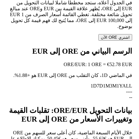
في الجدول أعلاه، ستجد مخططًا شاملًا لبيانات التحويل من
EUR إلى ORE، يُظهر علاقة القيمة بين EUR وORE عند مبالغ
تحويل شائعة مختلفة. تغطي القائمة أسعار الصرف من 1 EUR
إلى 100,000 EUR إلى ORE، مما يُتيح لك فهم قيمة كل تحويل
بوضوح.
اشتري ORE الآن
الرسم البياني من ORE إلى EUR
ORE
/
EUR
:
1 ORE = €52.78 EUR
في الماضي 1D، كان التقلب من ORE إلى EUR هو
+1.88%
.
1D
7D
1M
3M
1Y
ALL
--
--
--
بيانات التحويل ORE/EUR: تقلبات القيمة
وتغييرات الأسعار من ORE إلى EUR
خلال الأيام السبعة الماضية، كان أعلى سعر للسهم من ORE
إلى EUR هو €55.63، وأدنى سعر هو €50.45. يمكنك الاطلاع على