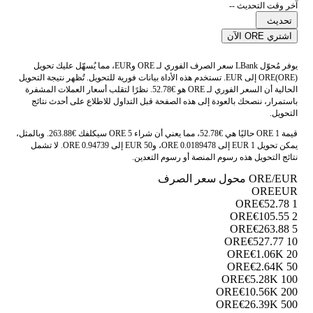
آخر وقت التحديث --
تحديث
اشتري ORE الآن
يوفر مُحوّل LBank سعر الصرف الفوري لـ ORE وEUR، مما يُسهّل عليك تحويل
ORE(ORE) إلى EUR. تستخدم هذه الأداة بيانات فورية للتحويل. تُظهر نتيجة التحويل
الحالية أن السعر الفوري لـ ORE هو €52.78. نظرًا لتقلب أسعار العملات المشفرة
باستمرار، ننصحك بالعودة إلى هذه الصفحة قبل التداول للاطلاع على أحدث نتائج
التحويل.
قيمة 1 ORE حاليًا هي €52.78، مما يعني أن شراء 5 ORE سيكلفك €263.88. وبالمثل،
يمكن تحويل 1 EUR إلى 0.0189478 ORE، و50 EUR إلى 0.94739 ORE. لا تشمل
نتائج التحويل هذه رسوم المنصة أو رسوم التعدين.
ORE/EUR محول سعر الصرف
ORE
EUR
€52.78
1 ORE
€105.55
2 ORE
€263.88
5 ORE
€527.77
10 ORE
€1.06K
20 ORE
€2.64K
50 ORE
€5.28K
100 ORE
€10.56K
200 ORE
€26.39K
500 ORE