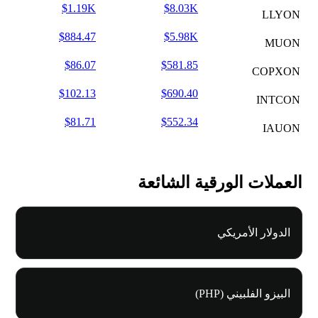
$1.19K
$8.03K
LLYON
$884.47
$5.98K
MUON
$86.07
$581.85
COPXON
$102.13
$690.40
INTCON
$81.71
$552.34
IAUON
العملات الورقية الشائعة
الدولار الأمريكي
البيزو الفلبيني (PHP)