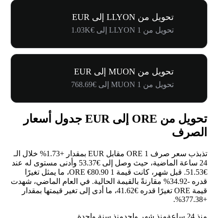
تحويل من LLYON إلى EUR
تحويل من 1 LLYON إلى €1.03K
تحويل من MUON إلى EUR
تحويل من 1 MUON إلى €768.69
تحويل من ORE إلى EUR جدول أسعار
الصرف
تذبذب سعر صرف 1 ORE مقابل EUR بمقدار
+1.73%
خلال الـ
24 ساعة الماضية، حيث وصل إلى €53.37 وأدنى مستوى له عند
€51.53. قبل شهر، كانت قيمة 1 ORE €80.90، ما يمثل تغيرًا
قدره
-34.92%
مقارنةً بالقيمة الحالية. في العام الماضي، شهدت
قيمة ORE تغيرًا قدره €41.62، ما أدى إلى تغير قيمتها بمقدار
.
+377.38%
منذ 24 ساعة
منذ شهر واحد
منذ سنة واحدة