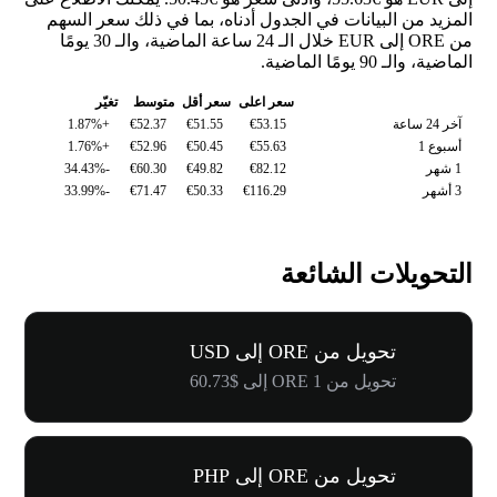
المزيد من البيانات في الجدول أدناه، بما في ذلك سعر السهم
من ORE إلى EUR خلال الـ 24 ساعة الماضية، والـ 30 يومًا
الماضية، والـ 90 يومًا الماضية.
سعر اعلى
سعر أقل
متوسط
تغيّر
آخر 24 ساعة
€53.15
€51.55
€52.37
+1.87%
أسبوع 1
€55.63
€50.45
€52.96
+1.76%
1 شهر
€82.12
€49.82
€60.30
-34.43%
3 أشهر
€116.29
€50.33
€71.47
-33.99%
التحويلات الشائعة
تحويل من ORE إلى USD
تحويل من 1 ORE إلى $60.73
تحويل من ORE إلى PHP