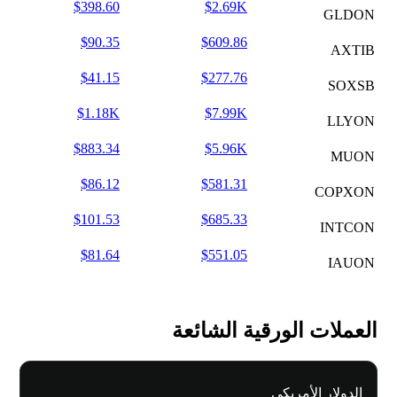
$398.60
$2.69K
GLDON
$90.35
$609.86
AXTIB
$41.15
$277.76
SOXSB
$1.18K
$7.99K
LLYON
$883.34
$5.96K
MUON
$86.12
$581.31
COPXON
$101.53
$685.33
INTCON
$81.64
$551.05
IAUON
العملات الورقية الشائعة
الدولار الأمريكي