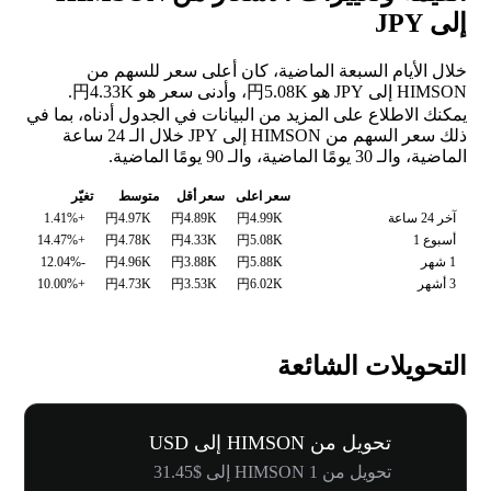
إلى JPY
خلال الأيام السبعة الماضية، كان أعلى سعر للسهم من
HIMSON إلى JPY هو 円5.08K، وأدنى سعر هو 円4.33K.
يمكنك الاطلاع على المزيد من البيانات في الجدول أدناه، بما في
ذلك سعر السهم من HIMSON إلى JPY خلال الـ 24 ساعة
الماضية، والـ 30 يومًا الماضية، والـ 90 يومًا الماضية.
سعر اعلى
سعر أقل
متوسط
تغيّر
آخر 24 ساعة
円4.99K
円4.89K
円4.97K
+1.41%
أسبوع 1
円5.08K
円4.33K
円4.78K
+14.47%
1 شهر
円5.88K
円3.88K
円4.96K
-12.04%
3 أشهر
円6.02K
円3.53K
円4.73K
+10.00%
التحويلات الشائعة
تحويل من HIMSON إلى USD
تحويل من 1 HIMSON إلى $31.45