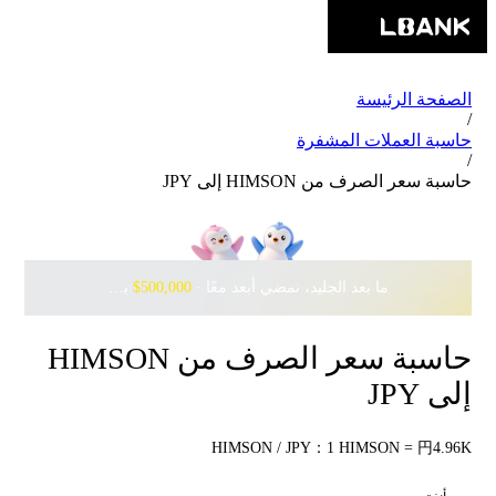
الصفحة الرئيسة
/
حاسبة العملات المشفرة
/
حاسبة سعر الصرف من HIMSON إلى JPY
ما بعد الجليد، نمضي أبعد معًا · ‎
$500,000
بانتظارك مع Pudgy Penguins
حاسبة سعر الصرف من HIMSON
إلى JPY
HIMSON / JPY：1 HIMSON = 円4.96K