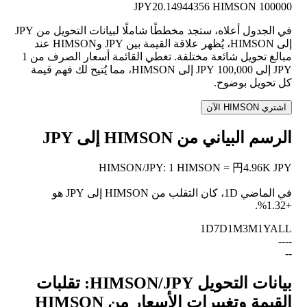
20.14944356 HIMSON
100000 JPY
في الجدول أعلاه، ستجد مخططًا شاملًا لبيانات التحويل من JPY
إلى HIMSON، يُظهر علاقة القيمة بين JPY وHIMSON عند
مبالغ تحويل شائعة مختلفة. تغطي القائمة أسعار الصرف من 1
JPY إلى 100,000 JPY إلى HIMSON، مما يُتيح لك فهم قيمة
كل تحويل بوضوح.
اشتري HIMSON الآن
الرسم البياني من HIMSON إلى JPY
HIMSON
/
JPY
:
1 HIMSON = 円4.96K JPY
في الماضي 1D، كان التقلب من HIMSON إلى JPY هو
.
+1.32%
1D
7D
1M
3M
1Y
ALL
--
--
--
بيانات التحويل HIMSON/JPY: تقلبات
القيمة وتغييرات الأسعار من HIMSON