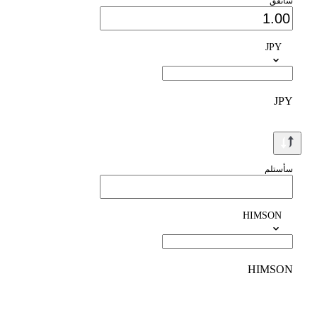
سأنفق
JPY
JPY
سأستلم
HIMSON
HIMSON