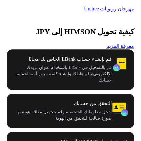
مهرجان روبوتات Unitree
$500,000 في
كيفية تحويل HIMSON إلى JPY
معرفة المزيد
قم بإنشاء حساب LBank الخاص بك مجانًا
قم بالتسجيل في LBank باستخدام عنوان بريدك
الإلكتروني/رقم هاتفك،وإنشاء كلمة مرور آمنة لحماية
حسابك
التحقق من حسابك
أدخل معلوماتك الشخصية وقم بتحميل بطاقة هوية بها
صورة صالحة للتحقق من الهوية