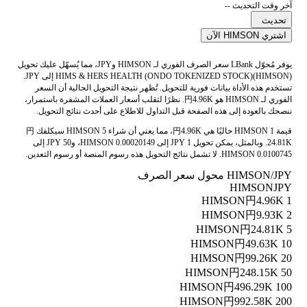
آخر وقت التحديث --
تحديث
اشتري HIMSON الآن
يوفر مُحوّل LBank سعر الصرف الفوري لـ HIMSON وJPY، مما يُسهّل عليك تحويل
HIMS & HERS HEALTH (ONDO TOKENIZED STOCK)(HIMSON) إلى JPY.
تستخدم هذه الأداة بيانات فورية للتحويل. تُظهر نتيجة التحويل الحالية أن السعر
الفوري لـ HIMSON هو 円4.96K. نظرًا لتقلب أسعار العملات المشفرة باستمرار،
ننصحك بالعودة إلى هذه الصفحة قبل التداول للاطلاع على أحدث نتائج التحويل.
قيمة 1 HIMSON حاليًا هي 円4.96K، مما يعني أن شراء 5 HIMSON سيكلفك 円
24.81K. وبالمثل، يمكن تحويل 1 JPY إلى 0.00020149 HIMSON، و50 JPY إلى
0.0100745 HIMSON. لا تشمل نتائج التحويل هذه رسوم المنصة أو رسوم التعدين.
HIMSON/JPY محول سعر الصرف
HIMSON
JPY
円4.96K
1 HIMSON
円9.93K
2 HIMSON
円24.81K
5 HIMSON
円49.63K
10 HIMSON
円99.26K
20 HIMSON
円248.15K
50 HIMSON
円496.29K
100 HIMSON
円992.58K
200 HIMSON