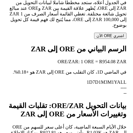
في الجدول أعلاه، ستجد مخططًا شاملًا لبيانات التحويل من
ZAR إلى ORE، يُظهر علاقة القيمة بين ZAR وORE عند مبالغ
تحويل شائعة مختلفة. تغطي القائمة أسعار الصرف من 1 ZAR
إلى 100,000 ZAR إلى ORE، مما يُتيح لك فهم قيمة كل تحويل
بوضوح.
اشتري ORE الآن
الرسم البياني من ORE إلى ZAR
ORE
/
ZAR
:
1 ORE = R954.08 ZAR
في الماضي 1D، كان التقلب من ORE إلى ZAR هو
+0.18%
.
1D
7D
1M
3M
1Y
ALL
--
--
--
بيانات التحويل ORE/ZAR: تقلبات القيمة
وتغييرات الأسعار من ORE إلى ZAR
خلال الأيام السبعة الماضية، كان أعلى سعر للسهم من ORE
إلى ZAR هو R1.03K، وأدنى سعر هو R922.81. يمكنك الاطلاع