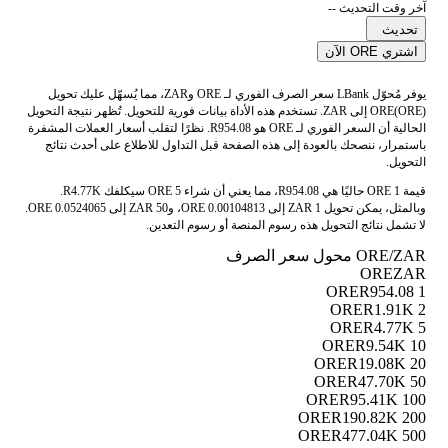
آخر وقت التحديث --
تحديث
اشتري ORE الآن
يوفر مُحوّل LBank سعر الصرف الفوري لـ ORE وZAR، مما يُسهّل عليك تحويل
ORE(ORE) إلى ZAR. تستخدم هذه الأداة بيانات فورية للتحويل. تُظهر نتيجة التحويل
الحالية أن السعر الفوري لـ ORE هو R954.08. نظرًا لتقلب أسعار العملات المشفرة
باستمرار، ننصحك بالعودة إلى هذه الصفحة قبل التداول للاطلاع على أحدث نتائج
التحويل.
قيمة 1 ORE حاليًا هي R954.08، مما يعني أن شراء 5 ORE سيكلفك R4.77K.
وبالمثل، يمكن تحويل 1 ZAR إلى 0.00104813 ORE، و50 ZAR إلى 0.0524065 ORE.
لا تشمل نتائج التحويل هذه رسوم المنصة أو رسوم التعدين.
ORE/ZAR محول سعر الصرف
ORE
ZAR
R954.08
1 ORE
R1.91K
2 ORE
R4.77K
5 ORE
R9.54K
10 ORE
R19.08K
20 ORE
R47.70K
50 ORE
R95.41K
100 ORE
R190.82K
200 ORE
R477.04K
500 ORE