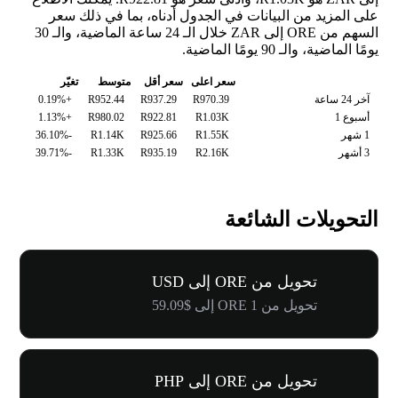
على المزيد من البيانات في الجدول أدناه، بما في ذلك سعر
السهم من ORE إلى ZAR خلال الـ 24 ساعة الماضية، والـ 30
يومًا الماضية، والـ 90 يومًا الماضية.
سعر اعلى
سعر أقل
متوسط
تغيّر
آخر 24 ساعة
R970.39
R937.29
R952.44
+0.19%
أسبوع 1
R1.03K
R922.81
R980.02
+1.13%
1 شهر
R1.55K
R925.66
R1.14K
-36.10%
3 أشهر
R2.16K
R935.19
R1.33K
-39.71%
التحويلات الشائعة
تحويل من ORE إلى USD
تحويل من 1 ORE إلى $59.09
تحويل من ORE إلى PHP