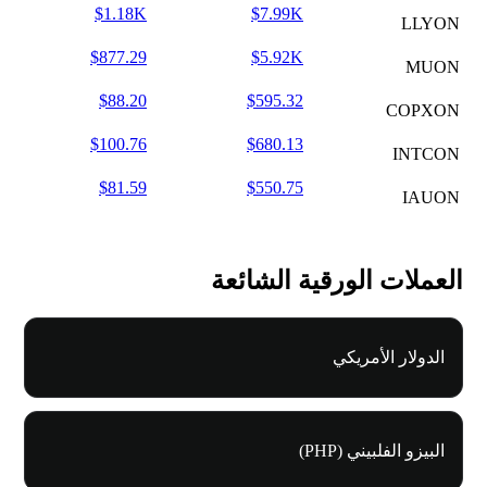
$1.18K
$7.99K
LLYON
$877.29
$5.92K
MUON
$88.20
$595.32
COPXON
$100.76
$680.13
INTCON
$81.59
$550.75
IAUON
العملات الورقية الشائعة
الدولار الأمريكي
البيزو الفلبيني (PHP)