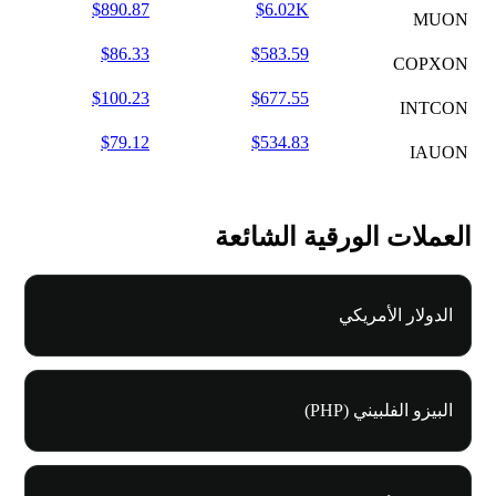
$890.87
$6.02K
MUON
$86.33
$583.59
COPXON
$100.23
$677.55
INTCON
$79.12
$534.83
IAUON
العملات الورقية الشائعة
الدولار الأمريكي
البيزو الفلبيني (PHP)