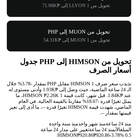
تحويل من 1 LLYON إلى ₱71.98K
تحويل من MUON إلى PHP
تحويل من 1 MUON إلى ₱54.31K
تحويل من HIMSON إلى PHP جدول
أسعار الصرف
تذبذب سعر صرف 1 HIMSON مقابل PHP بمقدار
-3.78%
خلال
الـ 24 ساعة الماضية، حيث وصل إلى ₱1.93K وأدنى مستوى له
عند ₱1.84K. قبل شهر، كانت قيمة 1 HIMSON ₱2.26K، ما
يمثل تغيرًا قدره
-18.67%
مقارنةً بالقيمة الحالية. في العام
الماضي، شهدت قيمة HIMSON تغيرًا قدره
--
، ما أدى إلى تغير
قيمتها بمقدار
--
.
منذ 24 ساعة
منذ شهر واحد
منذ سنة واحدة
المبلغ
الآن
منذ 24 ساعة
تغيير على مدار 24 ساعة
₱920.86
₱920.86
-3.78%
0.5 HIMSON