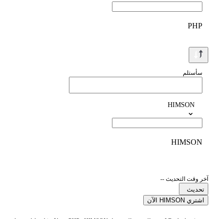
PHP
سأستلم
HIMSON
HIMSON
آخر وقت التحديث --
تحديث
اشتري HIMSON الآن