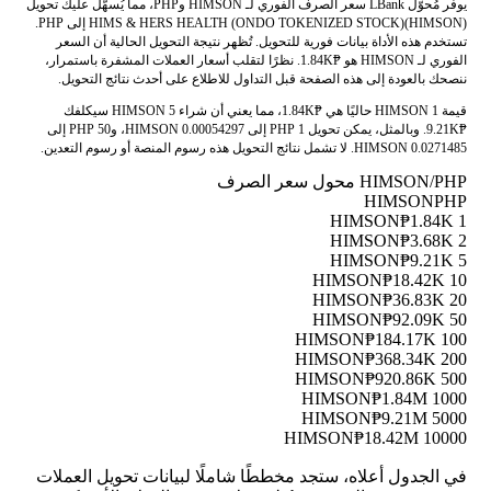
يوفر مُحوّل LBank سعر الصرف الفوري لـ HIMSON وPHP، مما يُسهّل عليك تحويل
HIMS & HERS HEALTH (ONDO TOKENIZED STOCK)(HIMSON) إلى PHP.
تستخدم هذه الأداة بيانات فورية للتحويل. تُظهر نتيجة التحويل الحالية أن السعر
الفوري لـ HIMSON هو ₱1.84K. نظرًا لتقلب أسعار العملات المشفرة باستمرار،
ننصحك بالعودة إلى هذه الصفحة قبل التداول للاطلاع على أحدث نتائج التحويل.
قيمة 1 HIMSON حاليًا هي ₱1.84K، مما يعني أن شراء 5 HIMSON سيكلفك
₱9.21K. وبالمثل، يمكن تحويل 1 PHP إلى 0.00054297 HIMSON، و50 PHP إلى
0.0271485 HIMSON. لا تشمل نتائج التحويل هذه رسوم المنصة أو رسوم التعدين.
HIMSON/PHP محول سعر الصرف
HIMSON
PHP
₱1.84K
1 HIMSON
₱3.68K
2 HIMSON
₱9.21K
5 HIMSON
₱18.42K
10 HIMSON
₱36.83K
20 HIMSON
₱92.09K
50 HIMSON
₱184.17K
100 HIMSON
₱368.34K
200 HIMSON
₱920.86K
500 HIMSON
₱1.84M
1000 HIMSON
₱9.21M
5000 HIMSON
₱18.42M
10000 HIMSON
في الجدول أعلاه، ستجد مخططًا شاملًا لبيانات تحويل العملات