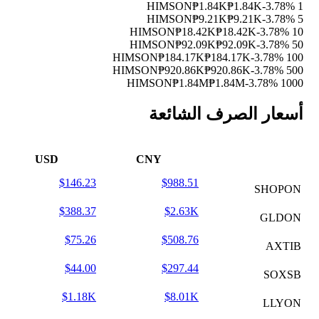
₱1.84K
₱1.84K
-3.78%
1 HIMSON
₱9.21K
₱9.21K
-3.78%
5 HIMSON
₱18.42K
₱18.42K
-3.78%
10 HIMSON
₱92.09K
₱92.09K
-3.78%
50 HIMSON
₱184.17K
₱184.17K
-3.78%
100 HIMSON
₱920.86K
₱920.86K
-3.78%
500 HIMSON
₱1.84M
₱1.84M
-3.78%
1000 HIMSON
أسعار الصرف الشائعة
USD
CNY
$146.23
$988.51
SHOPON
$388.37
$2.63K
GLDON
$75.26
$508.76
AXTIB
$44.00
$297.44
SOXSB
$1.18K
$8.01K
LLYON