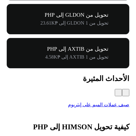
تحويل من GLDON إلى PHP
تحويل من 1 GLDON إلى ₱23.61K
تحويل من AXTIB إلى PHP
تحويل من 1 AXTIB إلى ₱4.58K
الأحداث المثيرة
صيف عملات الميم على إيثريوم
كرنفال 
كيفية تحويل HIMSON إلى PHP