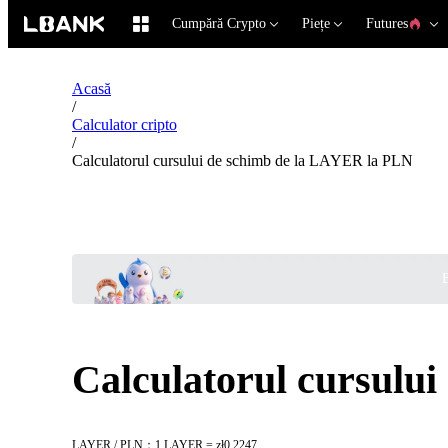
Cumpără Crypto
Piețe
Futures
Acasă
/
Calculator cripto
/
Calculatorul cursului de schimb de la LAYER la PLN
B
Calculatorul cursulu
LAYER / PLN：1 LAYER = zł0.2247