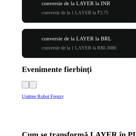
conversie de la LAYER la INR
conversie de la 1 LAYER la ₹5.75
conversie de la LAYER la BRL
conversie de la 1 LAYER la R$0.3080
Evenimente fierbinți
Unitree Robot Frenzy
Cum se transformă LAYER în P