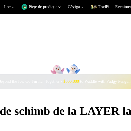
Loc
Piețe de predicție
Câştiga
TradFi
Eveniment
eyond the Ice, Go Further Together ·
$500,000
to Waddle with Pudgy Pengui
i de schimb de la LAYER 