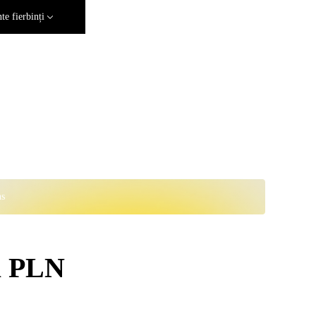
e fierbinți
ns
la PLN