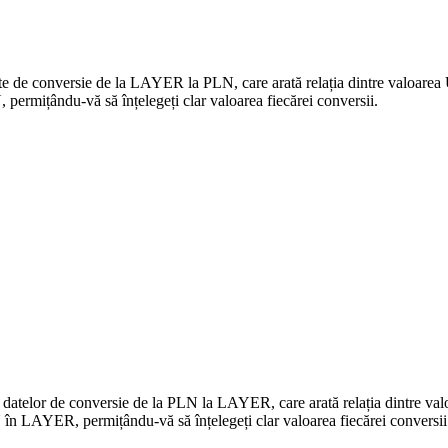
date de conversie de la LAYER la PLN, care arată relația dintre valoare
rmițându-vă să înțelegeți clar valoarea fiecărei conversii.
 a datelor de conversie de la PLN la LAYER, care arată relația dintre 
în LAYER, permițându-vă să înțelegeți clar valoarea fiecărei conversii