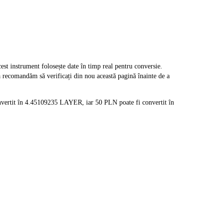
instrument folosește date în timp real pentru conversie.
ă recomandăm să verificați din nou această pagină înainte de a
nvertit în 4.45109235 LAYER, iar 50 PLN poate fi convertit în