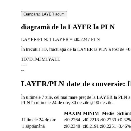
Cumpărați LAYER acum
diagramă de la LAYER la PLN
LAYER
/
PLN
:
1 LAYER = zł0.2247 PLN
În trecutul 1D, fluctuația de la LAYER la PLN a fost de
+0
1D
7D
1M
3M
1Y
ALL
--
--
--
LAYER/PLN date de conversie: flu
În ultimele 7 zile, cel mai mare preț de la LAYER la PLN a f
PLN în ultimele 24 de ore, 30 de zile și 90 de zile.
MAXIM
MINIM
Medie
Schim
Ultimele 24 de ore
zł0.2264
zł0.2218
zł0.2239
+0.32
1 săptămână
zł0.2348
zł0.2191
zł0.2251
-3.46%