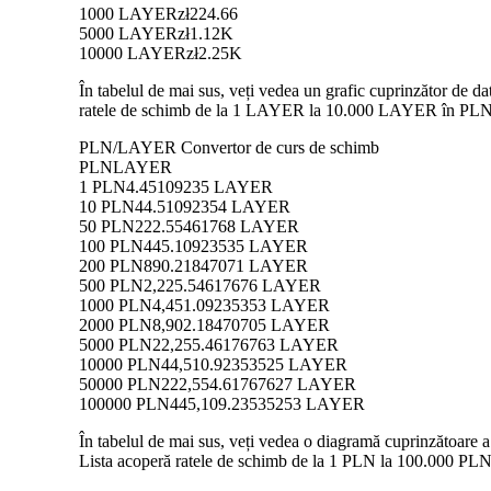
1000 LAYER
zł224.66
5000 LAYER
zł1.12K
10000 LAYER
zł2.25K
În tabelul de mai sus, veți vedea un grafic cuprinzător de 
ratele de schimb de la 1 LAYER la 10.000 LAYER în PLN, pe
PLN/LAYER Convertor de curs de schimb
PLN
LAYER
1 PLN
4.45109235 LAYER
10 PLN
44.51092354 LAYER
50 PLN
222.55461768 LAYER
100 PLN
445.10923535 LAYER
200 PLN
890.21847071 LAYER
500 PLN
2,225.54617676 LAYER
1000 PLN
4,451.09235353 LAYER
2000 PLN
8,902.18470705 LAYER
5000 PLN
22,255.46176763 LAYER
10000 PLN
44,510.92353525 LAYER
50000 PLN
222,554.61767627 LAYER
100000 PLN
445,109.23535253 LAYER
În tabelul de mai sus, veți vedea o diagramă cuprinzătoare
Lista acoperă ratele de schimb de la 1 PLN la 100.000 PLN 