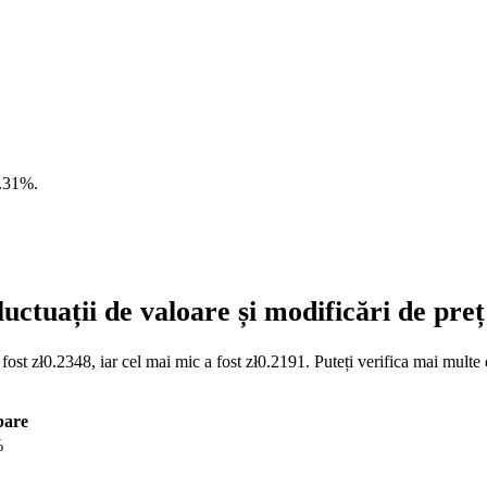
.31%
.
ctuații de valoare și modificări de pr
ost zł0.2348, iar cel mai mic a fost zł0.2191. Puteți verifica mai multe 
bare
%