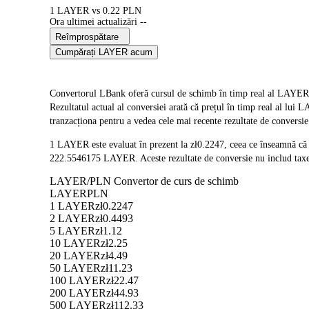
1 LAYER vs 0.22 PLN
Ora ultimei actualizări --
Reîmprospătare
Cumpărați LAYER acum
Convertorul LBank oferă cursul de schimb în timp real al LAYER 
Rezultatul actual al conversiei arată că prețul în timp real al lu
tranzacționa pentru a vedea cele mai recente rezultate de conversie
1 LAYER este evaluat în prezent la zł0.2247, ceea ce înseamnă c
222.5546175 LAYER. Aceste rezultate de conversie nu includ taxel
LAYER/PLN Convertor de curs de schimb
LAYER
PLN
1 LAYER
zł0.2247
2 LAYER
zł0.4493
5 LAYER
zł1.12
10 LAYER
zł2.25
20 LAYER
zł4.49
50 LAYER
zł11.23
100 LAYER
zł22.47
200 LAYER
zł44.93
500 LAYER
zł112.33