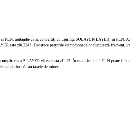
și PLN, ajutându-vă să convertiți cu ușurință SOLAYER(LAYER) în PLN. Acest 
i LAYER este zł0.2247. Deoarece prețurile criptomonedelor fluctuează frecvent, v
.
ă cumpărarea a 5 LAYER vă va costa zł1.12. În mod similar, 1 PLN poate fi co
e de platformă sau taxele de mineri.