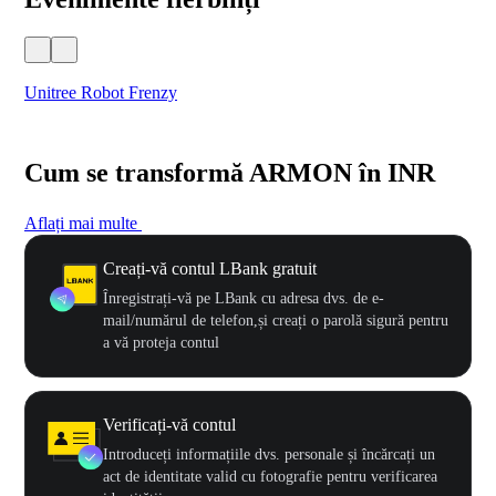
Unitree Robot Frenzy
$50
Cum se transformă ARMON în INR
Aflați mai multe
Creați-vă contul LBank gratuit
Înregistrați-vă pe LBank cu adresa dvs. de e-
mail/numărul de telefon,și creați o parolă sigură pentru
a vă proteja contul
Verificați-vă contul
Introduceți informațiile dvs. personale și încărcați un
act de identitate valid cu fotografie pentru verificarea