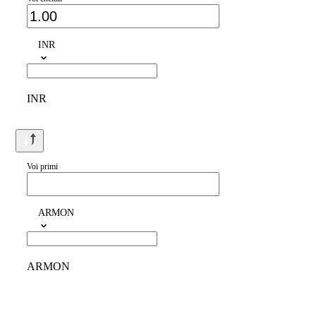
INR
INR
Voi primi
ARMON
ARMON