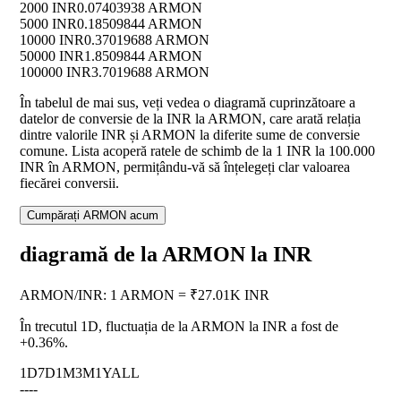
2000 INR
0.07403938 ARMON
5000 INR
0.18509844 ARMON
10000 INR
0.37019688 ARMON
50000 INR
1.8509844 ARMON
100000 INR
3.7019688 ARMON
În tabelul de mai sus, veți vedea o diagramă cuprinzătoare a
datelor de conversie de la INR la ARMON, care arată relația
dintre valorile INR și ARMON la diferite sume de conversie
comune. Lista acoperă ratele de schimb de la 1 INR la 100.000
INR în ARMON, permițându-vă să înțelegeți clar valoarea
fiecărei conversii.
Cumpărați ARMON acum
diagramă de la ARMON la INR
ARMON
/
INR
:
1 ARMON = ₹27.01K INR
În trecutul 1D, fluctuația de la ARMON la INR a fost de
+0.36%
.
1D
7D
1M
3M
1Y
ALL
--
--