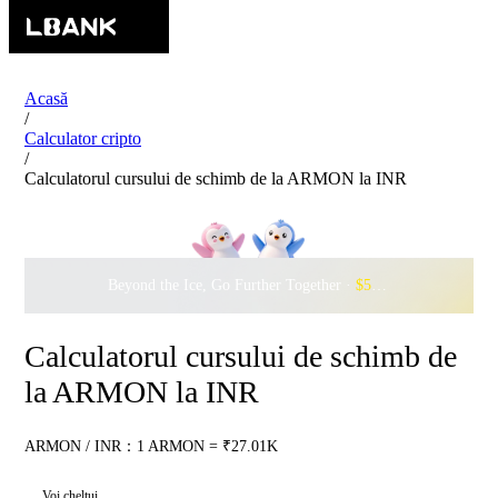
Acasă
/
Calculator cripto
/
Calculatorul cursului de schimb de la ARMON la INR
Beyond the Ice, Go Further Together ·
$500,000
to Waddle w
Calculatorul cursului de schimb de
la ARMON la INR
ARMON / INR：1 ARMON = ₹27.01K
Voi cheltui