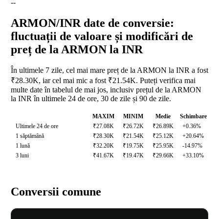
--
ARMON/INR date de conversie:
fluctuații de valoare și modificări de
preț de la ARMON la INR
În ultimele 7 zile, cel mai mare preț de la ARMON la INR a fost
₹28.30K, iar cel mai mic a fost ₹21.54K. Puteți verifica mai
multe date în tabelul de mai jos, inclusiv prețul de la ARMON
la INR în ultimele 24 de ore, 30 de zile și 90 de zile.
MAXIM
MINIM
Medie
Schimbare
Ultimele 24 de ore
₹27.08K
₹26.72K
₹26.89K
+0.36%
1 săptămână
₹28.30K
₹21.54K
₹25.12K
+20.64%
1 lună
₹32.20K
₹19.75K
₹25.95K
-14.97%
3 luni
₹41.67K
₹19.47K
₹29.66K
+33.10%
Conversii comune