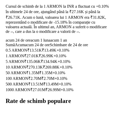
Cursul de schimb de la 1 ARMON la INR a fluctuat cu
+0.10%
în ultimele 24 de ore, ajungând până la ₹27.16K și până la
₹26.71K. Acum o lună, valoarea lui 1 ARMON era ₹31.82K,
reprezentând o modificare de
-15.18%
în comparație cu
valoarea actuală. În ultimul an, ARMON a suferit o modificare
de
--
, care a dus la o modificare a valorii de
--
.
acum 24 de ore
acum 1 luna
acum 1 an
Sumă
Acum
acum 24 de ore
Schimbare de 24 de ore
0.5 ARMON
₹13.51K
₹13.49K
+0.10%
1 ARMON
₹27.01K
₹26.99K
+0.10%
5 ARMON
₹135.06K
₹134.94K
+0.10%
10 ARMON
₹270.13K
₹269.88K
+0.10%
50 ARMON
₹1.35M
₹1.35M
+0.10%
100 ARMON
₹2.70M
₹2.70M
+0.10%
500 ARMON
₹13.51M
₹13.49M
+0.10%
1000 ARMON
₹27.01M
₹26.99M
+0.10%
Rate de schimb populare