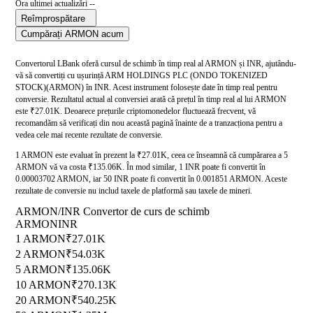
Ora ultimei actualizări --
Reîmprospătare
Cumpărați ARMON acum
Convertorul LBank oferă cursul de schimb în timp real al ARMON și INR, ajutându-
vă să convertiți cu ușurință ARM HOLDINGS PLC (ONDO TOKENIZED
STOCK)(ARMON) în INR. Acest instrument folosește date în timp real pentru
conversie. Rezultatul actual al conversiei arată că prețul în timp real al lui ARMON
este ₹27.01K. Deoarece prețurile criptomonedelor fluctuează frecvent, vă
recomandăm să verificați din nou această pagină înainte de a tranzacționa pentru a
vedea cele mai recente rezultate de conversie.
1 ARMON este evaluat în prezent la ₹27.01K, ceea ce înseamnă că cumpărarea a 5
ARMON vă va costa ₹135.06K. În mod similar, 1 INR poate fi convertit în
0.00003702 ARMON, iar 50 INR poate fi convertit în 0.001851 ARMON. Aceste
rezultate de conversie nu includ taxele de platformă sau taxele de mineri.
ARMON/INR Convertor de curs de schimb
ARMON
INR
1 ARMON
₹27.01K
2 ARMON
₹54.03K
5 ARMON
₹135.06K
10 ARMON
₹270.13K
20 ARMON
₹540.25K