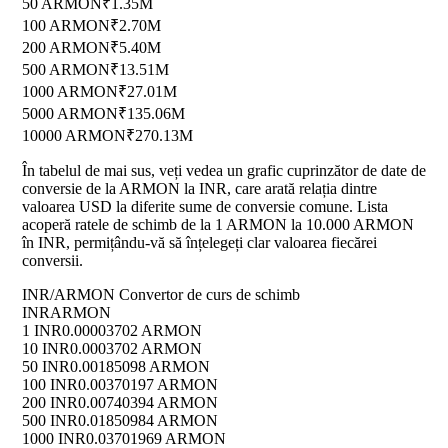
50 ARMON
₹1.35M
100 ARMON
₹2.70M
200 ARMON
₹5.40M
500 ARMON
₹13.51M
1000 ARMON
₹27.01M
5000 ARMON
₹135.06M
10000 ARMON
₹270.13M
În tabelul de mai sus, veți vedea un grafic cuprinzător de date de
conversie de la ARMON la INR, care arată relația dintre
valoarea USD la diferite sume de conversie comune. Lista
acoperă ratele de schimb de la 1 ARMON la 10.000 ARMON
în INR, permițându-vă să înțelegeți clar valoarea fiecărei
conversii.
INR/ARMON Convertor de curs de schimb
INR
ARMON
1 INR
0.00003702 ARMON
10 INR
0.0003702 ARMON
50 INR
0.00185098 ARMON
100 INR
0.00370197 ARMON
200 INR
0.00740394 ARMON
500 INR
0.01850984 ARMON
1000 INR
0.03701969 ARMON