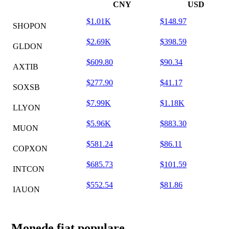
CNY
USD
$1.01K
$148.97
SHOPON
$2.69K
$398.59
GLDON
$609.80
$90.34
AXTIB
$277.90
$41.17
SOXSB
$7.99K
$1.18K
LLYON
$5.96K
$883.30
MUON
$581.24
$86.11
COPXON
$685.73
$101.59
INTCON
$552.54
$81.86
IAUON
Monede fiat populare