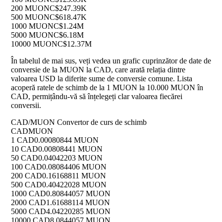
200 MUON
C$247.39K
500 MUON
C$618.47K
1000 MUON
C$1.24M
5000 MUON
C$6.18M
10000 MUON
C$12.37M
În tabelul de mai sus, veți vedea un grafic cuprinzător de date de
conversie de la MUON la CAD, care arată relația dintre
valoarea USD la diferite sume de conversie comune. Lista
acoperă ratele de schimb de la 1 MUON la 10.000 MUON în
CAD, permițându-vă să înțelegeți clar valoarea fiecărei
conversii.
CAD/MUON Convertor de curs de schimb
CAD
MUON
1 CAD
0.00080844 MUON
10 CAD
0.00808441 MUON
50 CAD
0.04042203 MUON
100 CAD
0.08084406 MUON
200 CAD
0.16168811 MUON
500 CAD
0.40422028 MUON
1000 CAD
0.80844057 MUON
2000 CAD
1.61688114 MUON
5000 CAD
4.04220285 MUON
10000 CAD
8.0844057 MUON