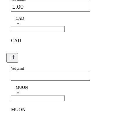
CAD
CAD
Voi primi
MUON
MUON