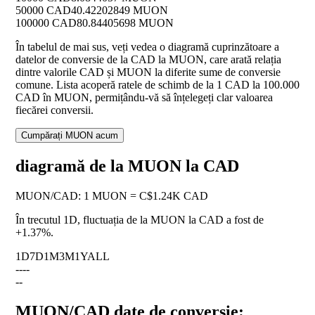
50000 CAD
40.42202849 MUON
100000 CAD
80.84405698 MUON
În tabelul de mai sus, veți vedea o diagramă cuprinzătoare a
datelor de conversie de la CAD la MUON, care arată relația
dintre valorile CAD și MUON la diferite sume de conversie
comune. Lista acoperă ratele de schimb de la 1 CAD la 100.000
CAD în MUON, permițându-vă să înțelegeți clar valoarea
fiecărei conversii.
Cumpărați MUON acum
diagramă de la MUON la CAD
MUON
/
CAD
:
1 MUON = C$1.24K CAD
În trecutul 1D, fluctuația de la MUON la CAD a fost de
+1.37%
.
1D
7D
1M
3M
1Y
ALL
--
--
--
MUON/CAD date de conversie: