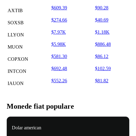
$609.39
$90.28
AXTIB
$274.66
$40.69
SOXSB
$7.97K
$1.18K
LLYON
$5.98K
$886.48
MUON
$581.30
$86.12
COPXON
$692.48
$102.59
INTCON
$552.26
$81.82
IAUON
Monede fiat populare
Dolar american