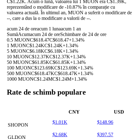
C$1.22K. Acum o lună, valoarea lui 1 MUON era C$1.39K,
reprezentând o modificare de
-10.87%
în comparație cu
valoarea actuală. În ultimul an, MUON a suferit o modificare de
--
, care a dus la o modificare a valorii de
--
.
acum 24 de ore
acum 1 luna
acum 1 an
Sumă
Acum
acum 24 de ore
Schimbare de 24 de ore
0.5 MUON
C$618.47
C$618.47
+1.34%
1 MUON
C$1.24K
C$1.24K
+1.34%
5 MUON
C$6.18K
C$6.18K
+1.34%
10 MUON
C$12.37K
C$12.37K
+1.34%
50 MUON
C$61.85K
C$61.85K
+1.34%
100 MUON
C$123.69K
C$123.69K
+1.34%
500 MUON
C$618.47K
C$618.47K
+1.34%
1000 MUON
C$1.24M
C$1.24M
+1.34%
Rate de schimb populare
CNY
USD
$1.01K
$148.96
SHOPON
$2.68K
$397.57
GLDON