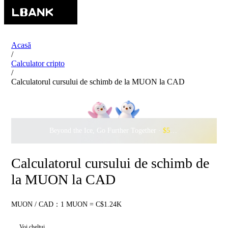
Acasă
/
Calculator cripto
/
Calculatorul cursului de schimb de la MUON la CAD
Beyond the Ice, Go Further Together ·
$500,000
to Waddle w
Calculatorul cursului de schimb de
la MUON la CAD
MUON / CAD：1 MUON = C$1.24K
Voi cheltui