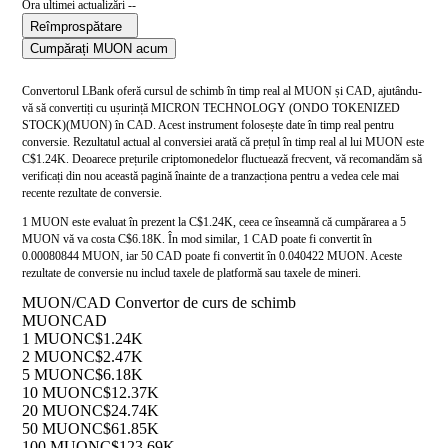
Ora ultimei actualizări --
Reîmprospătare
Cumpărați MUON acum
Convertorul LBank oferă cursul de schimb în timp real al MUON și CAD, ajutându-
vă să convertiți cu ușurință MICRON TECHNOLOGY (ONDO TOKENIZED
STOCK)(MUON) în CAD. Acest instrument folosește date în timp real pentru
conversie. Rezultatul actual al conversiei arată că prețul în timp real al lui MUON este
C$1.24K. Deoarece prețurile criptomonedelor fluctuează frecvent, vă recomandăm să
verificați din nou această pagină înainte de a tranzacționa pentru a vedea cele mai
recente rezultate de conversie.
1 MUON este evaluat în prezent la C$1.24K, ceea ce înseamnă că cumpărarea a 5
MUON vă va costa C$6.18K. În mod similar, 1 CAD poate fi convertit în
0.00080844 MUON, iar 50 CAD poate fi convertit în 0.040422 MUON. Aceste
rezultate de conversie nu includ taxele de platformă sau taxele de mineri.
MUON/CAD Convertor de curs de schimb
MUON
CAD
1 MUON
C$1.24K
2 MUON
C$2.47K
5 MUON
C$6.18K
10 MUON
C$12.37K
20 MUON
C$24.74K
50 MUON
C$61.85K
100 MUON
C$123.69K