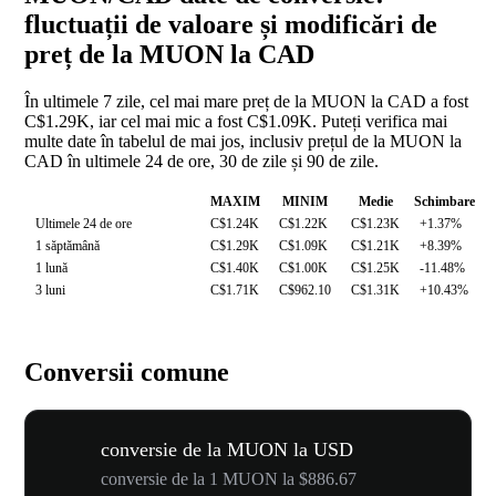
fluctuații de valoare și modificări de
preț de la MUON la CAD
În ultimele 7 zile, cel mai mare preț de la MUON la CAD a fost
C$1.29K, iar cel mai mic a fost C$1.09K. Puteți verifica mai
multe date în tabelul de mai jos, inclusiv prețul de la MUON la
CAD în ultimele 24 de ore, 30 de zile și 90 de zile.
MAXIM
MINIM
Medie
Schimbare
Ultimele 24 de ore
C$1.24K
C$1.22K
C$1.23K
+1.37%
1 săptămână
C$1.29K
C$1.09K
C$1.21K
+8.39%
1 lună
C$1.40K
C$1.00K
C$1.25K
-11.48%
3 luni
C$1.71K
C$962.10
C$1.31K
+10.43%
Conversii comune
conversie de la MUON la USD
conversie de la 1 MUON la $886.67