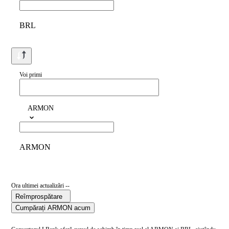
BRL
Voi primi
ARMON
ARMON
Ora ultimei actualizări --
Reîmprospătare
Cumpărați ARMON acum