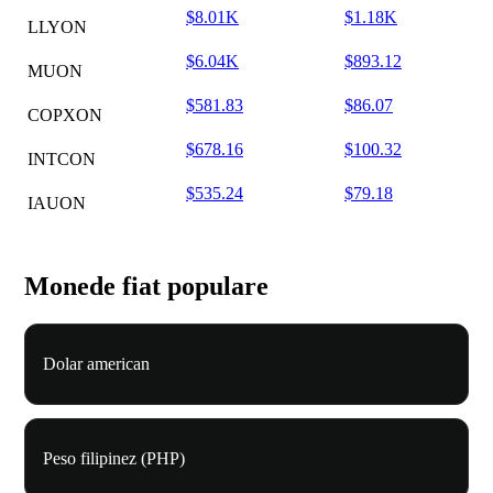
$8.01K
$1.18K
LLYON
$6.04K
$893.12
MUON
$581.83
$86.07
COPXON
$678.16
$100.32
INTCON
$535.24
$79.18
IAUON
Monede fiat populare
Dolar american
Peso filipinez (PHP)