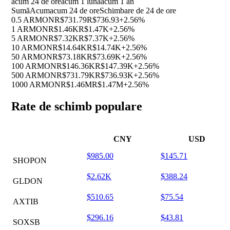
acum 24 de ore
acum 1 luna
acum 1 an
Sumă
Acum
acum 24 de ore
Schimbare de 24 de ore
0.5 ARMON
R$731.79
R$736.93
+2.56%
1 ARMON
R$1.46K
R$1.47K
+2.56%
5 ARMON
R$7.32K
R$7.37K
+2.56%
10 ARMON
R$14.64K
R$14.74K
+2.56%
50 ARMON
R$73.18K
R$73.69K
+2.56%
100 ARMON
R$146.36K
R$147.39K
+2.56%
500 ARMON
R$731.79K
R$736.93K
+2.56%
1000 ARMON
R$1.46M
R$1.47M
+2.56%
Rate de schimb populare
CNY
USD
$985.00
$145.71
SHOPON
$2.62K
$388.24
GLDON
$510.65
$75.54
AXTIB
$296.16
$43.81
SOXSB