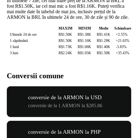
În ultimele 7 zile, cel mai mare preț de la ARMON la BRL a
fost R$1.50K, iar cel mai mic a fost R$1.16K. Puteți verifica
mai multe date în tabelul de mai jos, inclusiv prețul de la
ARMON la BRL în ultimele 24 de ore, 30 de zile și 90 de zile.
MAXIM
MINIM
Medie
Schimbare
Ultimele 24 de ore
R$1.50K
R$1.38K
R$1.41K
+2.55%
1 săptămână
R$1.50K
R$1.16K
R$1.29K
+21.63%
1 lună
R$1.73K
R$1.06K
R$1.40K
-5.83%
3 luni
R$2.24K
R$1.05K
R$1.59K
+35.43%
Conversii comune
conversie de la ARMON la USD
conversie de la 1 ARMON la $285.86
conversie de la ARMON la PHP