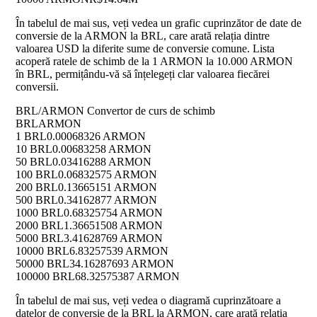
În tabelul de mai sus, veți vedea un grafic cuprinzător de date de
conversie de la ARMON la BRL, care arată relația dintre
valoarea USD la diferite sume de conversie comune. Lista
acoperă ratele de schimb de la 1 ARMON la 10.000 ARMON
în BRL, permițându-vă să înțelegeți clar valoarea fiecărei
conversii.
BRL/ARMON Convertor de curs de schimb
BRL
ARMON
1 BRL
0.00068326 ARMON
10 BRL
0.00683258 ARMON
50 BRL
0.03416288 ARMON
100 BRL
0.06832575 ARMON
200 BRL
0.13665151 ARMON
500 BRL
0.34162877 ARMON
1000 BRL
0.68325754 ARMON
2000 BRL
1.36651508 ARMON
5000 BRL
3.41628769 ARMON
10000 BRL
6.83257539 ARMON
50000 BRL
34.16287693 ARMON
100000 BRL
68.32575387 ARMON
În tabelul de mai sus, veți vedea o diagramă cuprinzătoare a
datelor de conversie de la BRL la ARMON, care arată relația