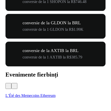
conversie de la 1 SHOPON la R$746.48
conversie de la GLDON la BRL
conversie de la 1 GLDON la R$1.99K
conversie de la AXTIB la BRL
conversie de la 1 AXTIB la R$385.79
Evenimente fierbinți
L’Été des Memecoins Ethereum
WO