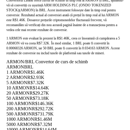
Convertorul LBank oferă cursul de schimb în timp real al ARMON și BRL, ajutându-
vă să convertiți cu ușurință ARM HOLDINGS PLC (ONDO TOKENIZED
STOCK)(ARMON) în BRL. Acest instrument folosește date în timp real pentru
conversie. Rezultatul actual al conversiei arată că prețul în timp real al lui ARMON
este R$1.46K. Deoarece prețurile criptomonedelor fluctuează frecvent, vă
recomandăm să verificați din nou această pagină înainte de a tranzacționa pentru a
vedea cele mai recente rezultate de conversie.
1 ARMON este evaluat în prezent la R$1.46K, ceea ce înseamnă că cumpărarea a 5
ARMON vă va costa R$7.32K. În mod similar, 1 BRL poate fi convertit în
0.00068326 ARMON, iar 50 BRL poate fi convertit în 0.034163 ARMON. Aceste
rezultate de conversie nu includ taxele de platformă sau taxele de mineri.
ARMON/BRL Convertor de curs de schimb
ARMON
BRL
1 ARMON
R$1.46K
2 ARMON
R$2.93K
5 ARMON
R$7.32K
10 ARMON
R$14.64K
20 ARMON
R$29.27K
50 ARMON
R$73.18K
100 ARMON
R$146.36K
200 ARMON
R$292.72K
500 ARMON
R$731.79K
1000 ARMON
R$1.46M
5000 ARMON
R$7.32M
10000 ARMON
R$14.64M