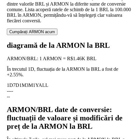
dintre valorile BRL și ARMON la diferite sume de conversie
comune. Lista acoperă ratele de schimb de la 1 BRL la 100.000
BRL în ARMON, permițându-vă să înțelegeți clar valoarea
fiecărei conversii.
Cumpărați ARMON acum
diagramă de la ARMON la BRL
ARMON
/
BRL
:
1 ARMON = R$1.46K BRL
În trecutul 1D, fluctuația de la ARMON la BRL a fost de
+2.55%
.
1D
7D
1M
3M
1Y
ALL
--
--
--
ARMON/BRL date de conversie:
fluctuații de valoare și modificări de
preț de la ARMON la BRL