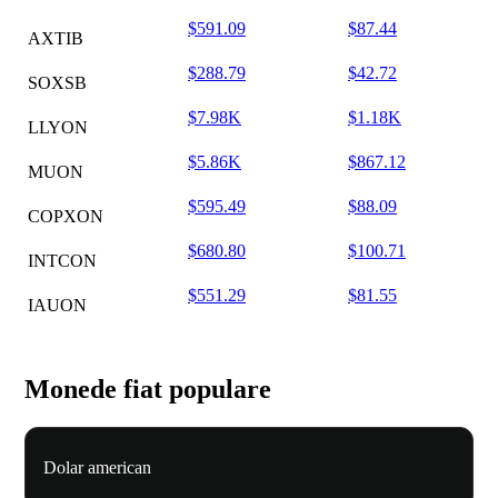
$591.09
$87.44
AXTIB
$288.79
$42.72
SOXSB
$7.98K
$1.18K
LLYON
$5.86K
$867.12
MUON
$595.49
$88.09
COPXON
$680.80
$100.71
INTCON
$551.29
$81.55
IAUON
Monede fiat populare
Dolar american