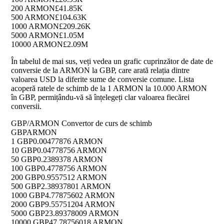
200 ARMON
£41.85K
500 ARMON
£104.63K
1000 ARMON
£209.26K
5000 ARMON
£1.05M
10000 ARMON
£2.09M
În tabelul de mai sus, veți vedea un grafic cuprinzător de date de
conversie de la ARMON la GBP, care arată relația dintre
valoarea USD la diferite sume de conversie comune. Lista
acoperă ratele de schimb de la 1 ARMON la 10.000 ARMON
în GBP, permițându-vă să înțelegeți clar valoarea fiecărei
conversii.
GBP/ARMON Convertor de curs de schimb
GBP
ARMON
1 GBP
0.00477876 ARMON
10 GBP
0.04778756 ARMON
50 GBP
0.2389378 ARMON
100 GBP
0.4778756 ARMON
200 GBP
0.9557512 ARMON
500 GBP
2.38937801 ARMON
1000 GBP
4.77875602 ARMON
2000 GBP
9.55751204 ARMON
5000 GBP
23.89378009 ARMON
10000 GBP
47.78756018 ARMON