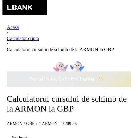
Acasă
/
Calculator cripto
/
Calculatorul cursului de schimb de la ARMON la GBP
Beyond the Ice, Go Further Together ·
$500,000
to Waddle w
Calculatorul cursului de schimb de
la ARMON la GBP
ARMON / GBP：1 ARMON = £209.26
Voi cheltui