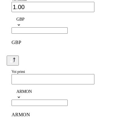
GBP
GBP
Voi primi
ARMON
ARMON