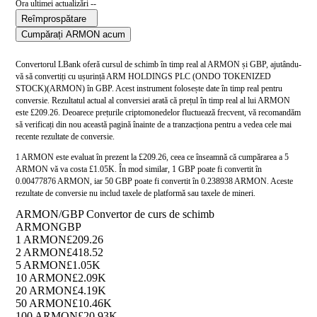
Ora ultimei actualizări --
Reîmprospătare
Cumpărați ARMON acum
Convertorul LBank oferă cursul de schimb în timp real al ARMON și GBP, ajutându-
vă să convertiți cu ușurință ARM HOLDINGS PLC (ONDO TOKENIZED
STOCK)(ARMON) în GBP. Acest instrument folosește date în timp real pentru
conversie. Rezultatul actual al conversiei arată că prețul în timp real al lui ARMON
este £209.26. Deoarece prețurile criptomonedelor fluctuează frecvent, vă recomandăm
să verificați din nou această pagină înainte de a tranzacționa pentru a vedea cele mai
recente rezultate de conversie.
1 ARMON este evaluat în prezent la £209.26, ceea ce înseamnă că cumpărarea a 5
ARMON vă va costa £1.05K. În mod similar, 1 GBP poate fi convertit în
0.00477876 ARMON, iar 50 GBP poate fi convertit în 0.238938 ARMON. Aceste
rezultate de conversie nu includ taxele de platformă sau taxele de mineri.
ARMON/GBP Convertor de curs de schimb
ARMON
GBP
1 ARMON
£209.26
2 ARMON
£418.52
5 ARMON
£1.05K
10 ARMON
£2.09K
20 ARMON
£4.19K
50 ARMON
£10.46K
100 ARMON
£20.93K