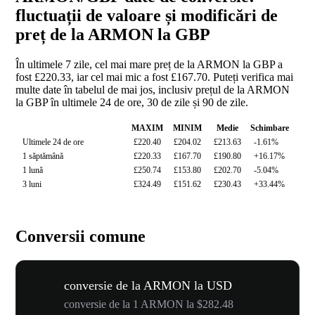
fluctuații de valoare și modificări de
preț de la ARMON la GBP
În ultimele 7 zile, cel mai mare preț de la ARMON la GBP a
fost £220.33, iar cel mai mic a fost £167.70. Puteți verifica mai
multe date în tabelul de mai jos, inclusiv prețul de la ARMON
la GBP în ultimele 24 de ore, 30 de zile și 90 de zile.
MAXIM
MINIM
Medie
Schimbare
Ultimele 24 de ore
£220.40
£204.02
£213.63
-1.61%
1 săptămână
£220.33
£167.70
£190.80
+16.17%
1 lună
£250.74
£153.80
£202.70
-5.04%
3 luni
£324.49
£151.62
£230.43
+33.44%
Conversii comune
conversie de la ARMON la USD
conversie de la 1 ARMON la $282.48