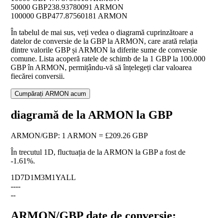
50000 GBP
238.93780091 ARMON
100000 GBP
477.87560181 ARMON
În tabelul de mai sus, veți vedea o diagramă cuprinzătoare a
datelor de conversie de la GBP la ARMON, care arată relația
dintre valorile GBP și ARMON la diferite sume de conversie
comune. Lista acoperă ratele de schimb de la 1 GBP la 100.000
GBP în ARMON, permițându-vă să înțelegeți clar valoarea
fiecărei conversii.
Cumpărați ARMON acum
diagramă de la ARMON la GBP
ARMON
/
GBP
:
1 ARMON = £209.26 GBP
În trecutul 1D, fluctuația de la ARMON la GBP a fost de
-1.61%
.
1D
7D
1M
3M
1Y
ALL
--
--
--
ARMON/GBP date de conversie: