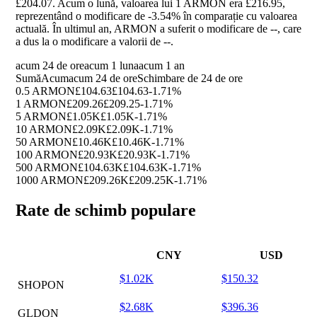
£204.07. Acum o lună, valoarea lui 1 ARMON era £216.95,
reprezentând o modificare de
-3.54%
în comparație cu valoarea
actuală. În ultimul an, ARMON a suferit o modificare de
--
, care
a dus la o modificare a valorii de
--
.
acum 24 de ore
acum 1 luna
acum 1 an
Sumă
Acum
acum 24 de ore
Schimbare de 24 de ore
0.5 ARMON
£104.63
£104.63
-1.71%
1 ARMON
£209.26
£209.25
-1.71%
5 ARMON
£1.05K
£1.05K
-1.71%
10 ARMON
£2.09K
£2.09K
-1.71%
50 ARMON
£10.46K
£10.46K
-1.71%
100 ARMON
£20.93K
£20.93K
-1.71%
500 ARMON
£104.63K
£104.63K
-1.71%
1000 ARMON
£209.26K
£209.25K
-1.71%
Rate de schimb populare
CNY
USD
$1.02K
$150.32
SHOPON
$2.68K
$396.36
GLDON