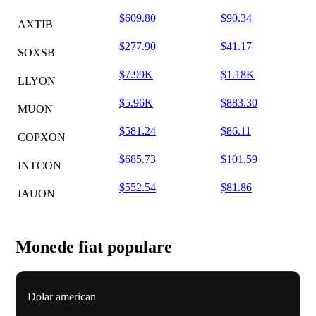
$609.80
$90.34
AXTIB
$277.90
$41.17
SOXSB
$7.99K
$1.18K
LLYON
$5.96K
$883.30
MUON
$581.24
$86.11
COPXON
$685.73
$101.59
INTCON
$552.54
$81.86
IAUON
Monede fiat populare
Dolar american