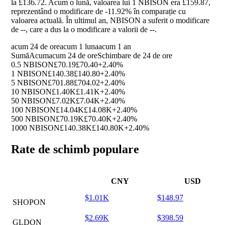
la £136.72. Acum o lună, valoarea lui 1 NBISON era £159.87,
reprezentând o modificare de
-11.92%
în comparație cu
valoarea actuală. În ultimul an, NBISON a suferit o modificare
de
--
, care a dus la o modificare a valorii de
--
.
acum 24 de ore
acum 1 luna
acum 1 an
Sumă
Acum
acum 24 de ore
Schimbare de 24 de ore
0.5 NBISON
£70.19
£70.40
+2.40%
1 NBISON
£140.38
£140.80
+2.40%
5 NBISON
£701.88
£704.02
+2.40%
10 NBISON
£1.40K
£1.41K
+2.40%
50 NBISON
£7.02K
£7.04K
+2.40%
100 NBISON
£14.04K
£14.08K
+2.40%
500 NBISON
£70.19K
£70.40K
+2.40%
1000 NBISON
£140.38K
£140.80K
+2.40%
Rate de schimb populare
CNY
USD
$1.01K
$148.97
SHOPON
$2.69K
$398.59
GLDON