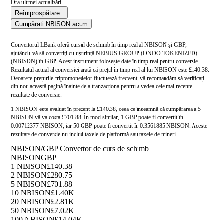
Ora ultimei actualizări --
Reîmprospătare
Cumpărați NBISON acum
Convertorul LBank oferă cursul de schimb în timp real al NBISON și GBP,
ajutându-vă să convertiți cu ușurință NEBIUS GROUP (ONDO TOKENIZED)
(NBISON) în GBP. Acest instrument folosește date în timp real pentru conversie.
Rezultatul actual al conversiei arată că prețul în timp real al lui NBISON este £140.38.
Deoarece prețurile criptomonedelor fluctuează frecvent, vă recomandăm să verificați
din nou această pagină înainte de a tranzacționa pentru a vedea cele mai recente
rezultate de conversie.
1 NBISON este evaluat în prezent la £140.38, ceea ce înseamnă că cumpărarea a 5
NBISON vă va costa £701.88. În mod similar, 1 GBP poate fi convertit în
0.00712377 NBISON, iar 50 GBP poate fi convertit în 0.3561885 NBISON. Aceste
rezultate de conversie nu includ taxele de platformă sau taxele de mineri.
NBISON/GBP Convertor de curs de schimb
NBISON
GBP
1 NBISON
£140.38
2 NBISON
£280.75
5 NBISON
£701.88
10 NBISON
£1.40K
20 NBISON
£2.81K
50 NBISON
£7.02K
100 NBISON
£14.04K