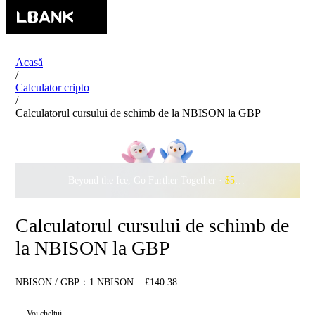
Acasă
/
Calculator cripto
/
Calculatorul cursului de schimb de la NBISON la GBP
Beyond the Ice, Go Further Together ·
$500,000
to Waddle w
Calculatorul cursului de schimb de
la NBISON la GBP
NBISON / GBP：1 NBISON = £140.38
Voi cheltui