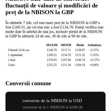
fluctuații de valoare și modificări de
preț de la NBISON la GBP
În ultimele 7 zile, cel mai mare preț de la NBISON la GBP a
fost £169.51, iar cel mai mic a fost £134.70. Puteți verifica mai
multe date în tabelul de mai jos, inclusiv prețul de la NBISON
la GBP în ultimele 24 de ore, 30 de zile și 90 de zile.
MAXIM
MINIM
Medie
Schimbare
Ultimele 24 de ore
£140.79
£137.11
£139.87
+2.37%
1 săptămână
£169.51
£134.70
£151.32
+1.63%
1 lună
£170.05
£107.84
£146.74
-13.57%
3 luni
£215.55
£111.34
£164.19
+0.66%
Conversii comune
conversie de la NBISON la USD
conversie de la 1 NBISON la $189.38