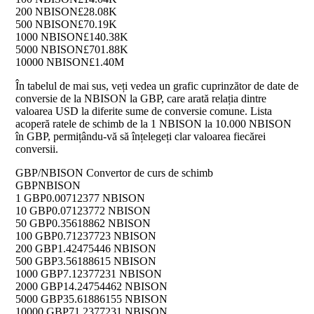
200 NBISON
£28.08K
500 NBISON
£70.19K
1000 NBISON
£140.38K
5000 NBISON
£701.88K
10000 NBISON
£1.40M
În tabelul de mai sus, veți vedea un grafic cuprinzător de date de
conversie de la NBISON la GBP, care arată relația dintre
valoarea USD la diferite sume de conversie comune. Lista
acoperă ratele de schimb de la 1 NBISON la 10.000 NBISON
în GBP, permițându-vă să înțelegeți clar valoarea fiecărei
conversii.
GBP/NBISON Convertor de curs de schimb
GBP
NBISON
1 GBP
0.00712377 NBISON
10 GBP
0.07123772 NBISON
50 GBP
0.35618862 NBISON
100 GBP
0.71237723 NBISON
200 GBP
1.42475446 NBISON
500 GBP
3.56188615 NBISON
1000 GBP
7.12377231 NBISON
2000 GBP
14.24754462 NBISON
5000 GBP
35.61886155 NBISON
10000 GBP
71.2377231 NBISON