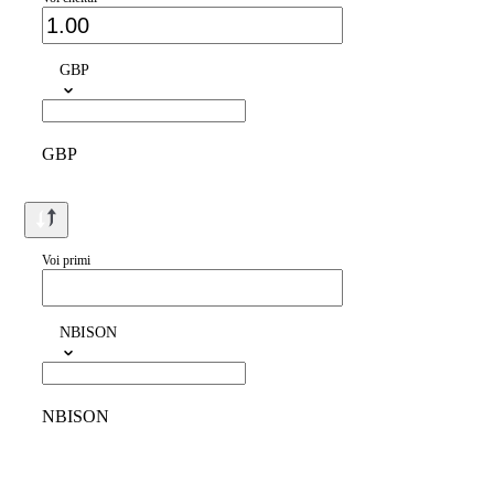
GBP
GBP
Voi primi
NBISON
NBISON