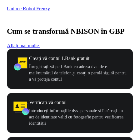
Unitree Robot Frenzy
$50
Cum se transformă NBISON în GBP
Aflați mai multe
Creați-vă contul LBank gratuit
Înregistrați-vă pe LBank cu adresa dvs. de e-
mail/numărul de telefon,și creați o parolă sigură pentru
a vă proteja contul
Verificați-vă contul
Introduceți informațiile dvs. personale și încărcați un
act de identitate valid cu fotografie pentru verificarea
identității