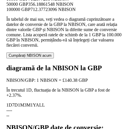
50000 GBP
356.18861548 NBISON
100000 GBP
712.37723096 NBISON
În tabelul de mai sus, veți vedea o diagramă cuprinzătoare a
datelor de conversie de la GBP la NBISON, care arată relația
dintre valorile GBP și NBISON la diferite sume de conversie
comune. Lista acoperă ratele de schimb de la 1 GBP la 100.000
GBP în NBISON, permițându-vă să înțelegeți clar valoarea
fiecărei conversii.
Cumpărați NBISON acum
diagramă de la NBISON la GBP
NBISON
/
GBP
:
1 NBISON = £140.38 GBP
În trecutul 1D, fluctuația de la NBISON la GBP a fost de
+2.37%
.
1D
7D
1M
3M
1Y
ALL
--
--
--
NBISON/GBP date de conversie: