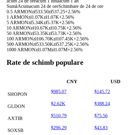
acum 24 de ore
acum 1 luna
acum 1 an
Sumă
Acum
acum 24 de ore
Schimbare de 24 de ore
0.5 ARMON
zł533.50
zł537.25
+2.56%
1 ARMON
zł1.07K
zł1.07K
+2.56%
5 ARMON
zł5.34K
zł5.37K
+2.56%
10 ARMON
zł10.67K
zł10.75K
+2.56%
50 ARMON
zł53.35K
zł53.73K
+2.56%
100 ARMON
zł106.70K
zł107.45K
+2.56%
500 ARMON
zł533.50K
zł537.25K
+2.56%
1000 ARMON
zł1.07M
zł1.07M
+2.56%
Rate de schimb populare
CNY
USD
$985.07
$145.72
SHOPON
$2.62K
$388.24
GLDON
$510.79
$75.56
AXTIB
$296.29
$43.83
SOXSB