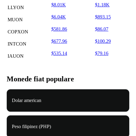
$8.01K
$1.18K
LLYON
$6.04K
$893.15
MUON
$581.86
$86.07
COPXON
$677.96
$100.29
INTCON
$535.14
$79.16
IAUON
Monede fiat populare
Dolar american
Peso filipinez (PHP)