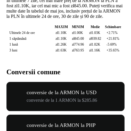
În ultimele 7 zile, cel mai mare preț de la ARMON la PLN a
fost zł1.10K, iar cel mai mic a fost zł845.00. Puteți verifica mai
multe date în tabelul de mai jos, inclusiv prețul de la ARMON
la PLN în ultimele 24 de ore, 30 de zile și 90 de zile.
MAXIM
MINIM
Medie
Schimbare
Ultimele 24 de ore
zł1.10K
zł1.00K
zł1.03K
+2.71%
1 săptămână
zł1.10K
zł845.00
zł939.82
+21.81%
1 lună
zł1.26K
zł774.96
zł1.02K
-5.69%
3 luni
zł1.63K
zł763.95
zł1.16K
+35.65%
Conversii comune
conversie de la ARMON la USD
conversie de la 1 ARMON la $285.86
conversie de la ARMON la PHP