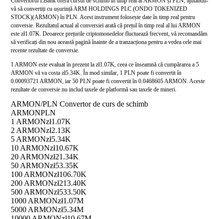
Convertorul LBank oferă cursul de schimb în timp real al ARMON și PLN, ajutându-
vă să convertiți cu ușurință ARM HOLDINGS PLC (ONDO TOKENIZED
STOCK)(ARMON) în PLN. Acest instrument folosește date în timp real pentru
conversie. Rezultatul actual al conversiei arată că prețul în timp real al lui ARMON
este zł1.07K. Deoarece prețurile criptomonedelor fluctuează frecvent, vă recomandăm
să verificați din nou această pagină înainte de a tranzacționa pentru a vedea cele mai
recente rezultate de conversie.
1 ARMON este evaluat în prezent la zł1.07K, ceea ce înseamnă că cumpărarea a 5
ARMON vă va costa zł5.34K. În mod similar, 1 PLN poate fi convertit în
0.00093721 ARMON, iar 50 PLN poate fi convertit în 0.0468605 ARMON. Aceste
rezultate de conversie nu includ taxele de platformă sau taxele de mineri.
ARMON/PLN Convertor de curs de schimb
ARMON
PLN
1 ARMON
zł1.07K
2 ARMON
zł2.13K
5 ARMON
zł5.34K
10 ARMON
zł10.67K
20 ARMON
zł21.34K
50 ARMON
zł53.35K
100 ARMON
zł106.70K
200 ARMON
zł213.40K
500 ARMON
zł533.50K
1000 ARMON
zł1.07M
5000 ARMON
zł5.34M
10000 ARMON
zł10.67M