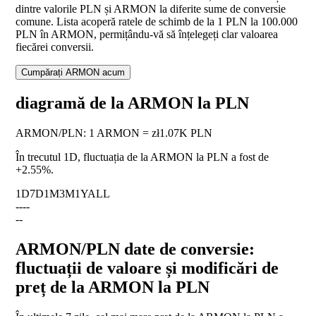
dintre valorile PLN și ARMON la diferite sume de conversie
comune. Lista acoperă ratele de schimb de la 1 PLN la 100.000
PLN în ARMON, permițându-vă să înțelegeți clar valoarea
fiecărei conversii.
Cumpărați ARMON acum
diagramă de la ARMON la PLN
ARMON
/
PLN
:
1 ARMON = zł1.07K PLN
În trecutul 1D, fluctuația de la ARMON la PLN a fost de
+2.55%
.
1D
7D
1M
3M
1Y
ALL
--
--
--
ARMON/PLN date de conversie:
fluctuații de valoare și modificări de
preț de la ARMON la PLN