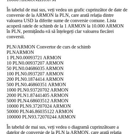
În tabelul de mai sus, veți vedea un grafic cuprinzător de date de
conversie de la ARMON la PLN, care arată relația dintre
valoarea USD la diferite sume de conversie comune. Lista
acoperă ratele de schimb de la 1 ARMON la 10.000 ARMON
în PLN, permițându-vă să înțelegeți clar valoarea fiecărei
conversii.
PLN/ARMON Convertor de curs de schimb
PLN
ARMON
1 PLN
0.00093721 ARMON
10 PLN
0.00937207 ARMON
50 PLN
0.04686035 ARMON
100 PLN
0.0937207 ARMON
200 PLN
0.1874414 ARMON
500 PLN
0.46860351 ARMON
1000 PLN
0.93720702 ARMON
2000 PLN
1.87441405 ARMON
5000 PLN
4.68603512 ARMON
10000 PLN
9.37207024 ARMON
50000 PLN
46.86035122 ARMON
100000 PLN
93.72070244 ARMON
În tabelul de mai sus, veți vedea o diagramă cuprinzătoare a
datelor de conversie de la PLN la ARMON, care arată relația