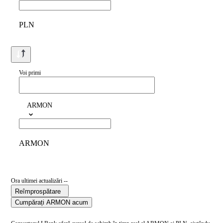
PLN
Voi primi
ARMON
ARMON
Ora ultimei actualizări --
Reîmprospătare
Cumpărați ARMON acum