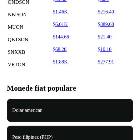
ONDSON
$1.46K
$216.40
NBISON
$6.01K
$889.60
MUON
$144.66
$21.40
QBTSON
$68.28
$10.10
SNXXB
$1.88K
$277.91
VRTON
Monede fiat populare
Dolar american
Peso filipinez (PHP)