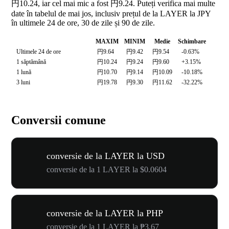
円10.24, iar cel mai mic a fost 円9.24. Puteți verifica mai multe
date în tabelul de mai jos, inclusiv prețul de la LAYER la JPY
în ultimele 24 de ore, 30 de zile și 90 de zile.
MAXIM
MINIM
Medie
Schimbare
Ultimele 24 de ore
円9.64
円9.42
円9.54
-0.63%
1 săptămână
円10.24
円9.24
円9.60
+3.15%
1 lună
円10.70
円9.14
円10.09
-10.18%
3 luni
円19.78
円9.30
円11.62
-32.22%
Conversii comune
conversie de la LAYER la USD
conversie de la 1 LAYER la $0.0604
conversie de la LAYER la PHP
conversie de la 1 LAYER la ₱3.67