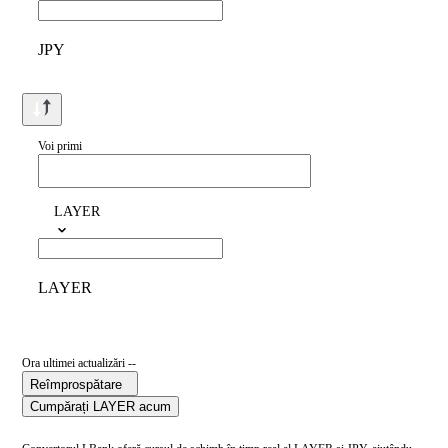
JPY
Voi primi
LAYER
LAYER
Ora ultimei actualizări --
Reîmprospătare
Cumpărați LAYER acum