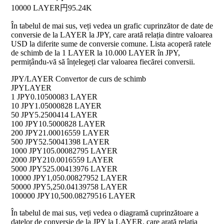
10000 LAYER
円95.24K
În tabelul de mai sus, veți vedea un grafic cuprinzător de date de
conversie de la LAYER la JPY, care arată relația dintre valoarea
USD la diferite sume de conversie comune. Lista acoperă ratele
de schimb de la 1 LAYER la 10.000 LAYER în JPY,
permițându-vă să înțelegeți clar valoarea fiecărei conversii.
JPY/LAYER Convertor de curs de schimb
JPY
LAYER
1 JPY
0.10500083 LAYER
10 JPY
1.05000828 LAYER
50 JPY
5.2500414 LAYER
100 JPY
10.5000828 LAYER
200 JPY
21.00016559 LAYER
500 JPY
52.50041398 LAYER
1000 JPY
105.00082795 LAYER
2000 JPY
210.0016559 LAYER
5000 JPY
525.00413976 LAYER
10000 JPY
1,050.00827952 LAYER
50000 JPY
5,250.04139758 LAYER
100000 JPY
10,500.08279516 LAYER
În tabelul de mai sus, veți vedea o diagramă cuprinzătoare a
datelor de conversie de la JPY la LAYER, care arată relația