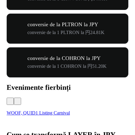
conversie de la PLTRON la JPY
conversie de la 1 PLTRON la 円24.81K
conversie de la COHRON la JPY
conversie de la 1 COHRON la 円51.20K
Evenimente fierbinți
WOOF, QUID1 Listing Carnival
You
Cum se transformă LAYER în JPY