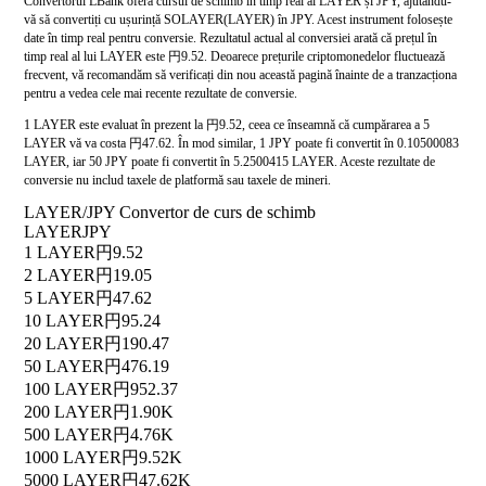
Convertorul LBank oferă cursul de schimb în timp real al LAYER și JPY, ajutându-
vă să convertiți cu ușurință SOLAYER(LAYER) în JPY. Acest instrument folosește
date în timp real pentru conversie. Rezultatul actual al conversiei arată că prețul în
timp real al lui LAYER este 円9.52. Deoarece prețurile criptomonedelor fluctuează
frecvent, vă recomandăm să verificați din nou această pagină înainte de a tranzacționa
pentru a vedea cele mai recente rezultate de conversie.
1 LAYER este evaluat în prezent la 円9.52, ceea ce înseamnă că cumpărarea a 5
LAYER vă va costa 円47.62. În mod similar, 1 JPY poate fi convertit în 0.10500083
LAYER, iar 50 JPY poate fi convertit în 5.2500415 LAYER. Aceste rezultate de
conversie nu includ taxele de platformă sau taxele de mineri.
LAYER/JPY Convertor de curs de schimb
LAYER
JPY
1 LAYER
円9.52
2 LAYER
円19.05
5 LAYER
円47.62
10 LAYER
円95.24
20 LAYER
円190.47
50 LAYER
円476.19
100 LAYER
円952.37
200 LAYER
円1.90K
500 LAYER
円4.76K
1000 LAYER
円9.52K
5000 LAYER
円47.62K