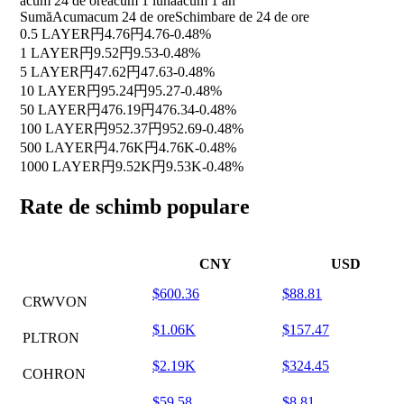
acum 24 de ore
acum 1 luna
acum 1 an
Sumă
Acum
acum 24 de ore
Schimbare de 24 de ore
0.5 LAYER
円4.76
円4.76
-0.48%
1 LAYER
円9.52
円9.53
-0.48%
5 LAYER
円47.62
円47.63
-0.48%
10 LAYER
円95.24
円95.27
-0.48%
50 LAYER
円476.19
円476.34
-0.48%
100 LAYER
円952.37
円952.69
-0.48%
500 LAYER
円4.76K
円4.76K
-0.48%
1000 LAYER
円9.52K
円9.53K
-0.48%
Rate de schimb populare
CNY
USD
$600.36
$88.81
CRWVON
$1.06K
$157.47
PLTRON
$2.19K
$324.45
COHRON
$59.58
$8.81