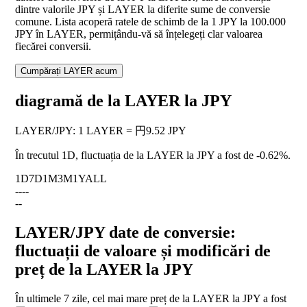
dintre valorile JPY și LAYER la diferite sume de conversie
comune. Lista acoperă ratele de schimb de la 1 JPY la 100.000
JPY în LAYER, permițându-vă să înțelegeți clar valoarea
fiecărei conversii.
Cumpărați LAYER acum
diagramă de la LAYER la JPY
LAYER
/
JPY
:
1 LAYER = 円9.52 JPY
În trecutul 1D, fluctuația de la LAYER la JPY a fost de
-0.62%
.
1D
7D
1M
3M
1Y
ALL
--
--
--
LAYER/JPY date de conversie:
fluctuații de valoare și modificări de
preț de la LAYER la JPY
În ultimele 7 zile, cel mai mare preț de la LAYER la JPY a fost