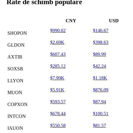
Rate de schimb populare
CNY
USD
$990.02
$146.67
SHOPON
$2.69K
$398.63
GLDON
$607.43
$89.99
AXTIB
$285.12
$42.24
SOXSB
$7.99K
$1.18K
LLYON
$5.91K
$876.09
MUON
$593.57
$87.94
COPXON
$678.44
$100.51
INTCON
$550.58
$81.57
IAUON