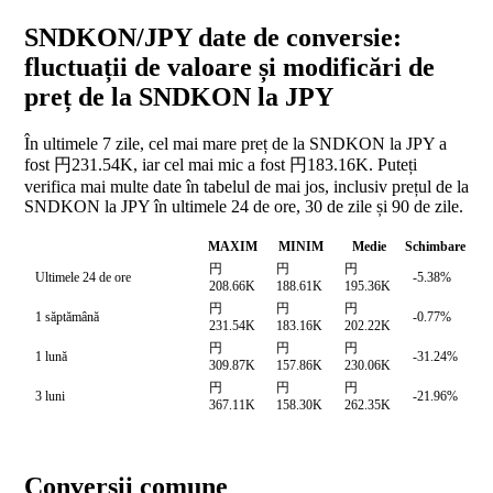
SNDKON/JPY date de conversie:
fluctuații de valoare și modificări de
preț de la SNDKON la JPY
În ultimele 7 zile, cel mai mare preț de la SNDKON la JPY a
fost 円231.54K, iar cel mai mic a fost 円183.16K. Puteți
verifica mai multe date în tabelul de mai jos, inclusiv prețul de la
SNDKON la JPY în ultimele 24 de ore, 30 de zile și 90 de zile.
MAXIM
MINIM
Medie
Schimbare
円
円
円
Ultimele 24 de ore
-5.38%
208.66K
188.61K
195.36K
円
円
円
1 săptămână
-0.77%
231.54K
183.16K
202.22K
円
円
円
1 lună
-31.24%
309.87K
157.86K
230.06K
円
円
円
3 luni
-21.96%
367.11K
158.30K
262.35K
Conversii comune