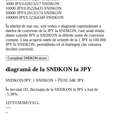
5000 JPY
0.02613217 SNDKON
10000 JPY
0.05226435 SNDKON
50000 JPY
0.26132174 SNDKON
100000 JPY
0.52264349 SNDKON
În tabelul de mai sus, veți vedea o diagramă cuprinzătoare a
datelor de conversie de la JPY la SNDKON, care arată relația
dintre valorile JPY și SNDKON la diferite sume de conversie
comune. Lista acoperă ratele de schimb de la 1 JPY la 100.000
JPY în SNDKON, permițându-vă să înțelegeți clar valoarea
fiecărei conversii.
Cumpărați SNDKON acum
diagramă de la SNDKON la JPY
SNDKON
/
JPY
:
1 SNDKON = 円191.34K JPY
În trecutul 1D, fluctuația de la SNDKON la JPY a fost de
-5.38%
.
1D
7D
1M
3M
1Y
ALL
--
--
--