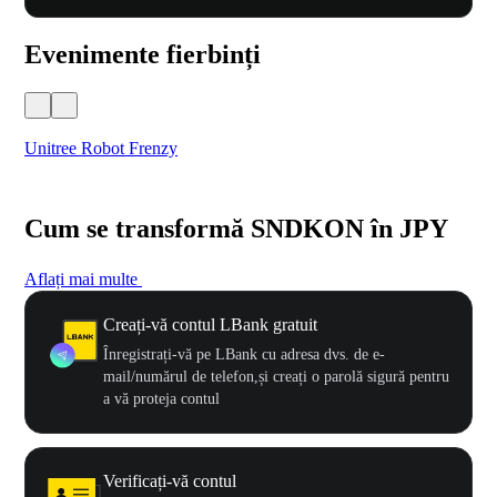
Evenimente fierbinți
Unitree Robot Frenzy
$50
Cum se transformă SNDKON în JPY
Aflați mai multe
Creați-vă contul LBank gratuit
Înregistrați-vă pe LBank cu adresa dvs. de e-
mail/numărul de telefon,și creați o parolă sigură pentru
a vă proteja contul
Verificați-vă contul