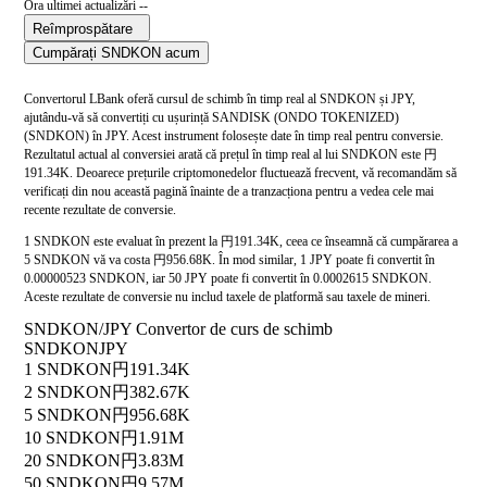
Ora ultimei actualizări --
Reîmprospătare
Cumpărați SNDKON acum
Convertorul LBank oferă cursul de schimb în timp real al SNDKON și JPY,
ajutându-vă să convertiți cu ușurință SANDISK (ONDO TOKENIZED)
(SNDKON) în JPY. Acest instrument folosește date în timp real pentru conversie.
Rezultatul actual al conversiei arată că prețul în timp real al lui SNDKON este 円
191.34K. Deoarece prețurile criptomonedelor fluctuează frecvent, vă recomandăm să
verificați din nou această pagină înainte de a tranzacționa pentru a vedea cele mai
recente rezultate de conversie.
1 SNDKON este evaluat în prezent la 円191.34K, ceea ce înseamnă că cumpărarea a
5 SNDKON vă va costa 円956.68K. În mod similar, 1 JPY poate fi convertit în
0.00000523 SNDKON, iar 50 JPY poate fi convertit în 0.0002615 SNDKON.
Aceste rezultate de conversie nu includ taxele de platformă sau taxele de mineri.
SNDKON/JPY Convertor de curs de schimb
SNDKON
JPY
1 SNDKON
円191.34K
2 SNDKON
円382.67K
5 SNDKON
円956.68K
10 SNDKON
円1.91M
20 SNDKON
円3.83M
50 SNDKON
円9.57M