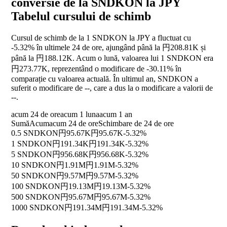
conversie de la SNDKON la JPY
Tabelul cursului de schimb
Cursul de schimb de la 1 SNDKON la JPY a fluctuat cu
-5.32%
în ultimele 24 de ore, ajungând până la 円208.81K și
până la 円188.12K. Acum o lună, valoarea lui 1 SNDKON era
円273.77K, reprezentând o modificare de
-30.11%
în
comparație cu valoarea actuală. În ultimul an, SNDKON a
suferit o modificare de
--
, care a dus la o modificare a valorii de
--
.
acum 24 de ore
acum 1 luna
acum 1 an
Sumă
Acum
acum 24 de ore
Schimbare de 24 de ore
0.5 SNDKON
円95.67K
円95.67K
-5.32%
1 SNDKON
円191.34K
円191.34K
-5.32%
5 SNDKON
円956.68K
円956.68K
-5.32%
10 SNDKON
円1.91M
円1.91M
-5.32%
50 SNDKON
円9.57M
円9.57M
-5.32%
100 SNDKON
円19.13M
円19.13M
-5.32%
500 SNDKON
円95.67M
円95.67M
-5.32%
1000 SNDKON
円191.34M
円191.34M
-5.32%