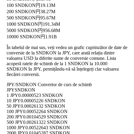
100 SNDKON
円19.13M
200 SNDKON
円38.27M
500 SNDKON
円95.67M
1000 SNDKON
円191.34M
5000 SNDKON
円956.68M
10000 SNDKON
円1.91B
În tabelul de mai sus, veți vedea un grafic cuprinzător de date de
conversie de la SNDKON la JPY, care arată relația dintre
valoarea USD la diferite sume de conversie comune. Lista
acoperă ratele de schimb de la 1 SNDKON la 10.000
SNDKON în JPY, permițându-vă să înțelegeți clar valoarea
fiecărei conversii.
JPY/SNDKON Convertor de curs de schimb
JPY
SNDKON
1 JPY
0.00000523 SNDKON
10 JPY
0.00005226 SNDKON
50 JPY
0.00026132 SNDKON
100 JPY
0.00052264 SNDKON
200 JPY
0.00104529 SNDKON
500 JPY
0.00261322 SNDKON
1000 JPY
0.00522643 SNDKON
2000 JPY
0.01045287 SNDKON