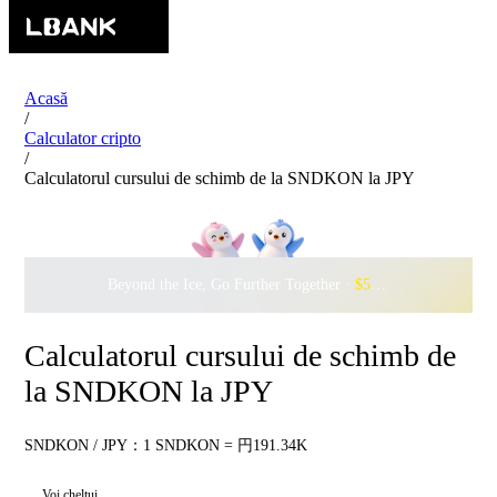
Acasă
/
Calculator cripto
/
Calculatorul cursului de schimb de la SNDKON la JPY
Beyond the Ice, Go Further Together ·
$500,000
to Waddle w
Calculatorul cursului de schimb de
la SNDKON la JPY
SNDKON / JPY：1 SNDKON = 円191.34K
Voi cheltui