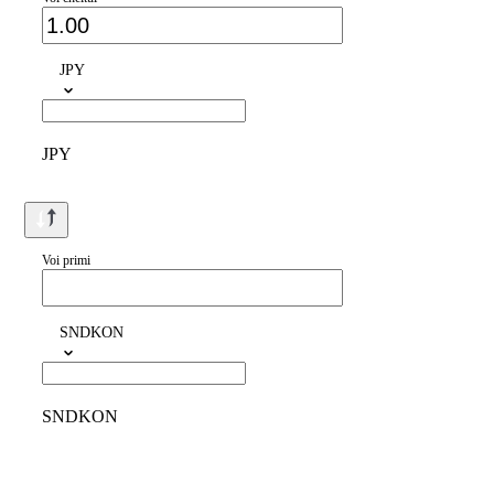
JPY
JPY
Voi primi
SNDKON
SNDKON