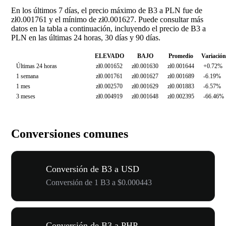
En los últimos 7 días, el precio máximo de B3 a PLN fue de
zł0.001761 y el mínimo de zł0.001627. Puede consultar más
datos en la tabla a continuación, incluyendo el precio de B3 a
PLN en las últimas 24 horas, 30 días y 90 días.
ELEVADO
BAJO
Promedio
Variación
Últimas 24 horas
zł0.001652
zł0.001630
zł0.001644
+0.72%
1 semana
zł0.001761
zł0.001627
zł0.001689
-6.19%
1 mes
zł0.002570
zł0.001629
zł0.001883
-6.57%
3 meses
zł0.004919
zł0.001648
zł0.002395
-66.46%
Conversiones comunes
Conversión de B3 a USD
Conversión de 1 B3 a $0.000443
Conversión de B3 a PHP