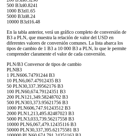
500 B3
zł0.8241
1000 B3
zł1.65
5000 B3
zł8.24
10000 B3
zł16.48
En la tabla anterior, verá un gráfico completo de conversión de
B3 a PLN, que muestra la relación de valor del USD en
diferentes valores de conversión comunes. La lista abarca los
tipos de cambio de 1 B3 a 10 000 B3 a PLN, lo que le permite
comprender claramente el valor de cada conversión.
PLN/B3 Conversor de tipos de cambio
PLN
B3
1 PLN
606.74791244 B3
10 PLN
6,067.47912435 B3
50 PLN
30,337.39562176 B3
100 PLN
60,674.79124351 B3
200 PLN
121,349.58248702 B3
500 PLN
303,373.95621756 B3
1000 PLN
606,747.91243512 B3
2000 PLN
1,213,495.82487023 B3
5000 PLN
3,033,739.56217558 B3
10000 PLN
6,067,479.12435116 B3
50000 PLN
30,337,395.62175581 B3
100000 PLN
60,674,791.24351163 B3