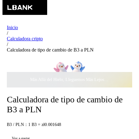
Inicio
/
Calculadora cripto
/
Calculadora de tipo de cambio de B3 a PLN
Más Allá del Hielo, Lleguemos Más Lejos Juntos ·
$500.000
c
Calculadora de tipo de cambio de
B3 a PLN
B3 / PLN：1 B3 = zł0.001648
Voy a gastar