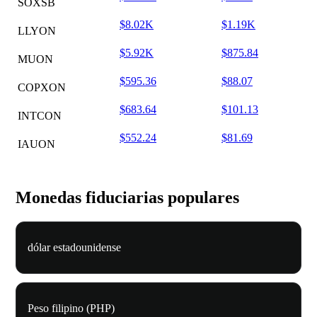
SOXSB
$8.02K
$1.19K
LLYON
$5.92K
$875.84
MUON
$595.36
$88.07
COPXON
$683.64
$101.13
INTCON
$552.24
$81.69
IAUON
Monedas fiduciarias populares
dólar estadounidense
Peso filipino (PHP)