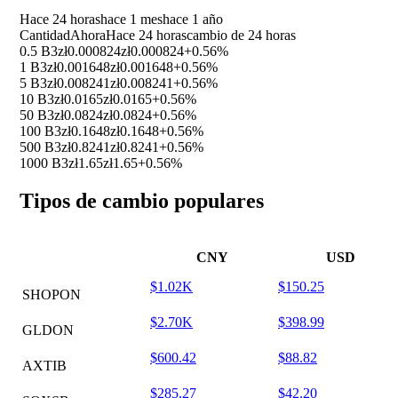
Hace 24 horas
hace 1 mes
hace 1 año
Cantidad
Ahora
Hace 24 horas
cambio de 24 horas
0.5 B3
zł0.000824
zł0.000824
+0.56%
1 B3
zł0.001648
zł0.001648
+0.56%
5 B3
zł0.008241
zł0.008241
+0.56%
10 B3
zł0.0165
zł0.0165
+0.56%
50 B3
zł0.0824
zł0.0824
+0.56%
100 B3
zł0.1648
zł0.1648
+0.56%
500 B3
zł0.8241
zł0.8241
+0.56%
1000 B3
zł1.65
zł1.65
+0.56%
Tipos de cambio populares
CNY
USD
$1.02K
$150.25
SHOPON
$2.70K
$398.99
GLDON
$600.42
$88.82
AXTIB
$285.27
$42.20