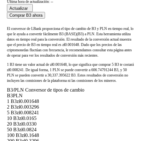
Última hora de actualización: --
Actualizar
Comprar B3 ahora
El conversor de LBank proporciona el tipo de cambio de B3 y PLN en tiempo real, lo
que le ayuda a convertir fácilmente B3 (BASE)(B3) a PLN. Esta herramienta utiliza
datos en tiempo real para la conversión. El resultado de la conversión actual muestra
que el precio de B3 en tiempo real es zł0.001648. Dado que los precios de las
criptomonedas fluctúan con frecuencia, le recomendamos consultar esta página antes
de operar para ver los resultados de conversión más recientes.
1 B3 tiene un valor actual de zł0.001648, lo que significa que comprar 5 B3 te costará
zł0.008241. De igual forma, 1 PLN se puede convertir a 606.74791244 B3, y 50
PLN se pueden convertir a 30,337.395622 B3. Estos resultados de conversión no
incluyen las comisiones de la plataforma ni las comisiones de los mineros.
B3/PLN Conversor de tipos de cambio
B3
PLN
1 B3
zł0.001648
2 B3
zł0.003296
5 B3
zł0.008241
10 B3
zł0.0165
20 B3
zł0.0330
50 B3
zł0.0824
100 B3
zł0.1648
200 B3
zł0.3296