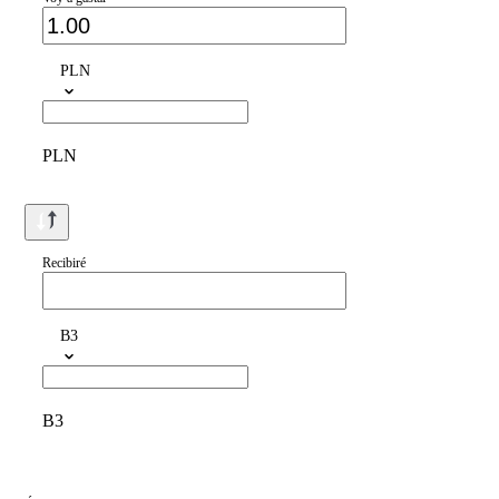
PLN
PLN
Recibiré
B3
B3