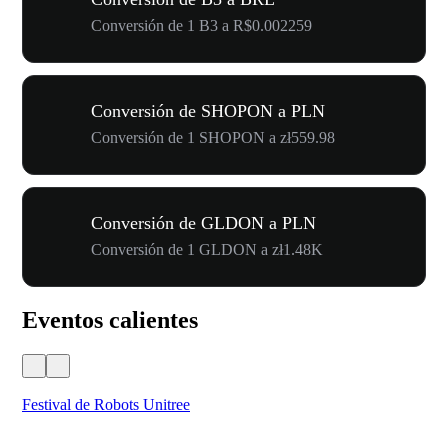
Conversión de 1 B3 a R$0.002259
Conversión de SHOPON a PLN
Conversión de 1 SHOPON a zł559.98
Conversión de GLDON a PLN
Conversión de 1 GLDON a zł1.48K
Eventos calientes
Festival de Robots Unitree
50