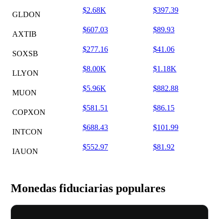
$2.68K
$397.39
GLDON
$607.03
$89.93
AXTIB
$277.16
$41.06
SOXSB
$8.00K
$1.18K
LLYON
$5.96K
$882.88
MUON
$581.51
$86.15
COPXON
$688.43
$101.99
INTCON
$552.97
$81.92
IAUON
Monedas fiduciarias populares