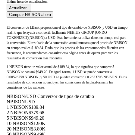
Última hora de actualización: --
Actualizar
Comprar NBISON ahora
El conversor de LBank proporciona el tipo de cambio de NBISON y USD en tiempo
real, lo que le ayuda a convertir fácilmente NEBIUS GROUP (ONDO
TOKENIZED)(NBISON) a USD. Esta herramienta utiliza datos en tiempo real para
la conversión. El resultado de la conversión actual muestra que el precio de NBISON
en tiempo real es $189.84. Dado que los precios de las criptomonedas fluctúan con
frecuencia, le recomendamos consultar esta página antes de operar para ver los
resultados de conversión más recientes.
1 NBISON tiene un valor actual de $189.84, lo que significa que comprar 5
NBISON te costará $949.20. De igual forma, 1 USD se puede convertir a
0.00526759 NBISON, y 50 USD se pueden convertir a 0.2633795 NBISON. Estos
resultados de conversión no incluyen las comisiones de la plataforma ni las
comisiones de los mineros.
NBISON/USD Conversor de tipos de cambio
NBISON
USD
1 NBISON
$189.84
2 NBISON
$379.68
5 NBISON
$949.20
10 NBISON
$1.90K
20 NBISON
$3.80K
50 NBISON
$9.49K