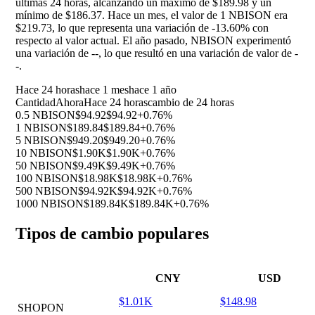
últimas 24 horas, alcanzando un máximo de $189.98 y un
mínimo de $186.37. Hace un mes, el valor de 1 NBISON era
$219.73, lo que representa una variación de
-13.60%
con
respecto al valor actual. El año pasado, NBISON experimentó
una variación de
--
, lo que resultó en una variación de valor de
-
-
.
Hace 24 horas
hace 1 mes
hace 1 año
Cantidad
Ahora
Hace 24 horas
cambio de 24 horas
0.5 NBISON
$94.92
$94.92
+0.76%
1 NBISON
$189.84
$189.84
+0.76%
5 NBISON
$949.20
$949.20
+0.76%
10 NBISON
$1.90K
$1.90K
+0.76%
50 NBISON
$9.49K
$9.49K
+0.76%
100 NBISON
$18.98K
$18.98K
+0.76%
500 NBISON
$94.92K
$94.92K
+0.76%
1000 NBISON
$189.84K
$189.84K
+0.76%
Tipos de cambio populares
CNY
USD
$1.01K
$148.98
SHOPON