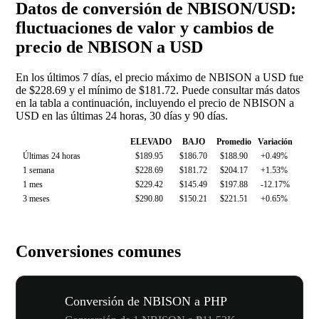
Datos de conversión de NBISON/USD:
fluctuaciones de valor y cambios de
precio de NBISON a USD
En los últimos 7 días, el precio máximo de NBISON a USD fue
de $228.69 y el mínimo de $181.72. Puede consultar más datos
en la tabla a continuación, incluyendo el precio de NBISON a
USD en las últimas 24 horas, 30 días y 90 días.
ELEVADO
BAJO
Promedio
Variación
Últimas 24 horas
$189.95
$186.70
$188.90
+0.49%
1 semana
$228.69
$181.72
$204.17
+1.53%
1 mes
$229.42
$145.49
$197.88
-12.17%
3 meses
$290.80
$150.21
$221.51
+0.65%
Conversiones comunes
Conversión de NBISON a PHP