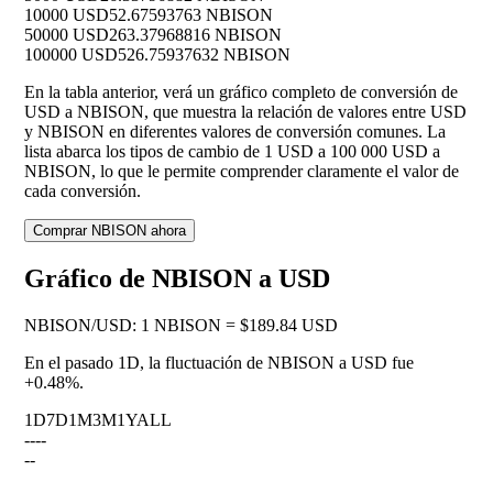
10000 USD
52.67593763 NBISON
50000 USD
263.37968816 NBISON
100000 USD
526.75937632 NBISON
En la tabla anterior, verá un gráfico completo de conversión de
USD a NBISON, que muestra la relación de valores entre USD
y NBISON en diferentes valores de conversión comunes. La
lista abarca los tipos de cambio de 1 USD a 100 000 USD a
NBISON, lo que le permite comprender claramente el valor de
cada conversión.
Comprar NBISON ahora
Gráfico de NBISON a USD
NBISON
/
USD
:
1 NBISON = $189.84 USD
En el pasado 1D, la fluctuación de NBISON a USD fue
+0.48%
.
1D
7D
1M
3M
1Y
ALL
--
--
--