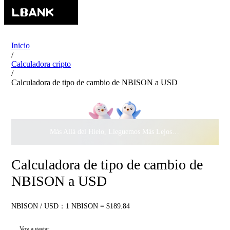
Inicio
/
Calculadora cripto
/
Calculadora de tipo de cambio de NBISON a USD
Más Allá del Hielo, Lleguemos Más Lejos Juntos ·
$500.000
c
Calculadora de tipo de cambio de
NBISON a USD
NBISON / USD：1 NBISON = $189.84
Voy a gastar