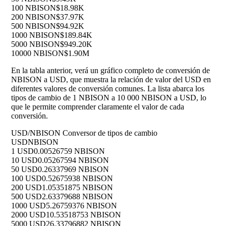
100 NBISON
$18.98K
200 NBISON
$37.97K
500 NBISON
$94.92K
1000 NBISON
$189.84K
5000 NBISON
$949.20K
10000 NBISON
$1.90M
En la tabla anterior, verá un gráfico completo de conversión de
NBISON a USD, que muestra la relación de valor del USD en
diferentes valores de conversión comunes. La lista abarca los
tipos de cambio de 1 NBISON a 10 000 NBISON a USD, lo
que le permite comprender claramente el valor de cada
conversión.
USD/NBISON Conversor de tipos de cambio
USD
NBISON
1 USD
0.00526759 NBISON
10 USD
0.05267594 NBISON
50 USD
0.26337969 NBISON
100 USD
0.52675938 NBISON
200 USD
1.05351875 NBISON
500 USD
2.63379688 NBISON
1000 USD
5.26759376 NBISON
2000 USD
10.53518753 NBISON
5000 USD
26.33796882 NBISON