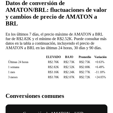
Datos de conversión de
AMATON/BRL: fluctuaciones de valor
y cambios de precio de AMATON a
BRL
En los últimos 7 días, el precio máximo de AMATON a BRL
fue de R$2.82K y el mínimo de R$2.52K. Puede consultar más
datos en la tabla a continuación, incluyendo el precio de
AMATON a BRL en las últimas 24 horas, 30 días y 90 días.
ELEVADO
BAJO
Promedio
Variación
Últimas 24 horas
R$2.76K
R$2.73K
R$2.75K
+0.63%
1 semana
R$2.82K
R$2.52K
R$2.69K
+6.49%
1 mes
R$3.16K
R$2.24K
R$2.77K
-11.18%
3 meses
R$3.70K
R$2.07K
R$2.72K
+24.05%
Conversiones comunes