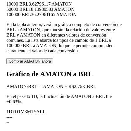
10000 BRL
3.62796117 AMATON
50000 BRL
18.13980583 AMATON
100000 BRL
36.27961165 AMATON
En la tabla anterior, verá un gráfico completo de conversión de
BRL a AMATON, que muestra la relación de valores entre
BRL y AMATON en diferentes valores de conversión
comunes. La lista abarca los tipos de cambio de 1 BRL a
100 000 BRL a AMATON, lo que le permite comprender
claramente el valor de cada conversión.
Comprar AMATON ahora
Gráfico de AMATON a BRL
AMATON
/
BRL
:
1 AMATON = R$2.76K BRL
En el pasado 1D, la fluctuación de AMATON a BRL fue
+0.63%
.
1D
7D
1M
3M
1Y
ALL
--
--
--