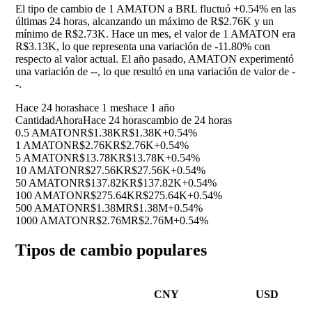
El tipo de cambio de 1 AMATON a BRL fluctuó
+0.54%
en las
últimas 24 horas, alcanzando un máximo de R$2.76K y un
mínimo de R$2.73K. Hace un mes, el valor de 1 AMATON era
R$3.13K, lo que representa una variación de
-11.80%
con
respecto al valor actual. El año pasado, AMATON experimentó
una variación de
--
, lo que resultó en una variación de valor de
-
-
.
Hace 24 horas
hace 1 mes
hace 1 año
Cantidad
Ahora
Hace 24 horas
cambio de 24 horas
0.5 AMATON
R$1.38K
R$1.38K
+0.54%
1 AMATON
R$2.76K
R$2.76K
+0.54%
5 AMATON
R$13.78K
R$13.78K
+0.54%
10 AMATON
R$27.56K
R$27.56K
+0.54%
50 AMATON
R$137.82K
R$137.82K
+0.54%
100 AMATON
R$275.64K
R$275.64K
+0.54%
500 AMATON
R$1.38M
R$1.38M
+0.54%
1000 AMATON
R$2.76M
R$2.76M
+0.54%
Tipos de cambio populares
CNY
USD