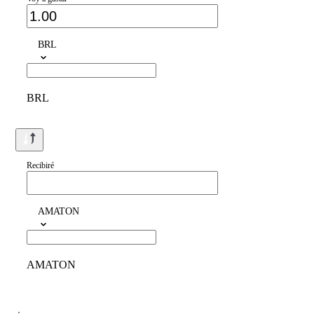
BRL
BRL
Recibiré
AMATON
AMATON