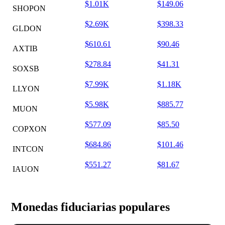
$1.01K
$149.06
SHOPON
$2.69K
$398.33
GLDON
$610.61
$90.46
AXTIB
$278.84
$41.31
SOXSB
$7.99K
$1.18K
LLYON
$5.98K
$885.77
MUON
$577.09
$85.50
COPXON
$684.86
$101.46
INTCON
$551.27
$81.67
IAUON
Monedas fiduciarias populares