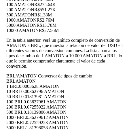
100 AMATON
R$275.64K
200 AMATON
R$551.27K
500 AMATON
R$1.38M
1000 AMATON
R$2.76M
5000 AMATON
R$13.78M
10000 AMATON
R$27.56M
En la tabla anterior, verá un gráfico completo de conversión de
AMATON a BRL, que muestra la relación de valor del USD en
diferentes valores de conversión comunes. La lista abarca los
tipos de cambio de 1 AMATON a 10 000 AMATON a BRL, lo
que le permite comprender claramente el valor de cada
conversión.
BRL/AMATON Conversor de tipos de cambio
BRL
AMATON
1 BRL
0.0003628 AMATON
10 BRL
0.00362796 AMATON
50 BRL
0.01813981 AMATON
100 BRL
0.03627961 AMATON
200 BRL
0.07255922 AMATON
500 BRL
0.18139806 AMATON
1000 BRL
0.36279612 AMATON
2000 BRL
0.72559223 AMATON
5000 BRL
1.81398058 AMATON