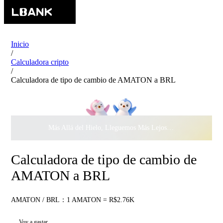
Inicio
/
Calculadora cripto
/
Calculadora de tipo de cambio de AMATON a BRL
Más Allá del Hielo, Lleguemos Más Lejos Juntos ·
$500.000
c
Calculadora de tipo de cambio de
AMATON a BRL
AMATON / BRL：1 AMATON = R$2.76K
Voy a gastar