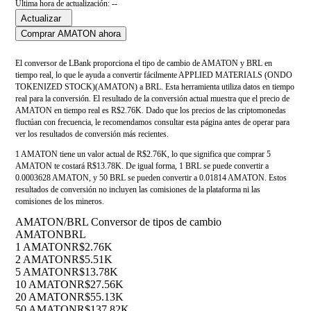
Última hora de actualización: --
Actualizar
Comprar AMATON ahora
El conversor de LBank proporciona el tipo de cambio de AMATON y BRL en
tiempo real, lo que le ayuda a convertir fácilmente APPLIED MATERIALS (ONDO
TOKENIZED STOCK)(AMATON) a BRL. Esta herramienta utiliza datos en tiempo
real para la conversión. El resultado de la conversión actual muestra que el precio de
AMATON en tiempo real es R$2.76K. Dado que los precios de las criptomonedas
fluctúan con frecuencia, le recomendamos consultar esta página antes de operar para
ver los resultados de conversión más recientes.
1 AMATON tiene un valor actual de R$2.76K, lo que significa que comprar 5
AMATON te costará R$13.78K. De igual forma, 1 BRL se puede convertir a
0.0003628 AMATON, y 50 BRL se pueden convertir a 0.01814 AMATON. Estos
resultados de conversión no incluyen las comisiones de la plataforma ni las
comisiones de los mineros.
AMATON/BRL Conversor de tipos de cambio
AMATON
BRL
1 AMATON
R$2.76K
2 AMATON
R$5.51K
5 AMATON
R$13.78K
10 AMATON
R$27.56K
20 AMATON
R$55.13K
50 AMATON
R$137.82K