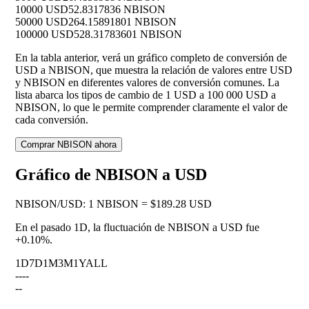
10000 USD
52.8317836 NBISON
50000 USD
264.15891801 NBISON
100000 USD
528.31783601 NBISON
En la tabla anterior, verá un gráfico completo de conversión de
USD a NBISON, que muestra la relación de valores entre USD
y NBISON en diferentes valores de conversión comunes. La
lista abarca los tipos de cambio de 1 USD a 100 000 USD a
NBISON, lo que le permite comprender claramente el valor de
cada conversión.
Comprar NBISON ahora
Gráfico de NBISON a USD
NBISON
/
USD
:
1 NBISON = $189.28 USD
En el pasado 1D, la fluctuación de NBISON a USD fue
+0.10%
.
1D
7D
1M
3M
1Y
ALL
--
--
--