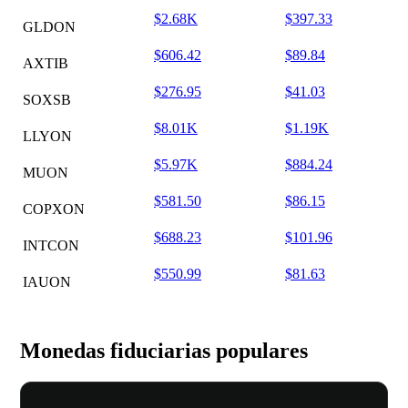
$2.68K
$397.33
GLDON
$606.42
$89.84
AXTIB
$276.95
$41.03
SOXSB
$8.01K
$1.19K
LLYON
$5.97K
$884.24
MUON
$581.50
$86.15
COPXON
$688.23
$101.96
INTCON
$550.99
$81.63
IAUON
Monedas fiduciarias populares