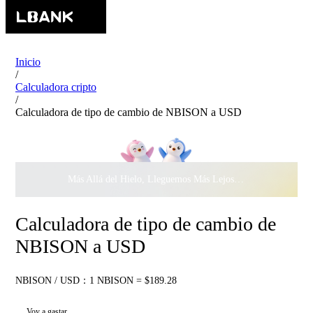
Inicio
/
Calculadora cripto
/
Calculadora de tipo de cambio de NBISON a USD
Más Allá del Hielo, Lleguemos Más Lejos Juntos ·
$500.000
c
Calculadora de tipo de cambio de
NBISON a USD
NBISON / USD：1 NBISON = $189.28
Voy a gastar