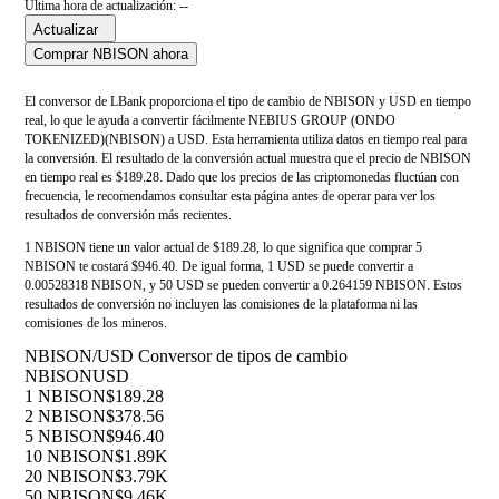
Última hora de actualización: --
Actualizar
Comprar NBISON ahora
El conversor de LBank proporciona el tipo de cambio de NBISON y USD en tiempo
real, lo que le ayuda a convertir fácilmente NEBIUS GROUP (ONDO
TOKENIZED)(NBISON) a USD. Esta herramienta utiliza datos en tiempo real para
la conversión. El resultado de la conversión actual muestra que el precio de NBISON
en tiempo real es $189.28. Dado que los precios de las criptomonedas fluctúan con
frecuencia, le recomendamos consultar esta página antes de operar para ver los
resultados de conversión más recientes.
1 NBISON tiene un valor actual de $189.28, lo que significa que comprar 5
NBISON te costará $946.40. De igual forma, 1 USD se puede convertir a
0.00528318 NBISON, y 50 USD se pueden convertir a 0.264159 NBISON. Estos
resultados de conversión no incluyen las comisiones de la plataforma ni las
comisiones de los mineros.
NBISON/USD Conversor de tipos de cambio
NBISON
USD
1 NBISON
$189.28
2 NBISON
$378.56
5 NBISON
$946.40
10 NBISON
$1.89K
20 NBISON
$3.79K
50 NBISON
$9.46K