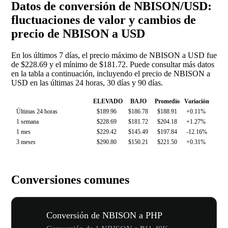
Datos de conversión de NBISON/USD:
fluctuaciones de valor y cambios de
precio de NBISON a USD
En los últimos 7 días, el precio máximo de NBISON a USD fue
de $228.69 y el mínimo de $181.72. Puede consultar más datos
en la tabla a continuación, incluyendo el precio de NBISON a
USD en las últimas 24 horas, 30 días y 90 días.
ELEVADO
BAJO
Promedio
Variación
Últimas 24 horas
$189.96
$186.78
$188.91
+0.11%
1 semana
$228.69
$181.72
$204.18
+1.27%
1 mes
$229.42
$145.49
$197.84
-12.16%
3 meses
$290.80
$150.21
$221.50
+0.31%
Conversiones comunes
Conversión de NBISON a PHP