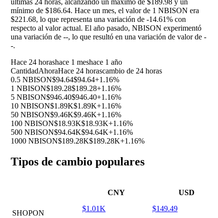
últimas 24 horas, alcanzando un máximo de $189.98 y un
mínimo de $186.64. Hace un mes, el valor de 1 NBISON era
$221.68, lo que representa una variación de
-14.61%
con
respecto al valor actual. El año pasado, NBISON experimentó
una variación de
--
, lo que resultó en una variación de valor de
-
-
.
Hace 24 horas
hace 1 mes
hace 1 año
Cantidad
Ahora
Hace 24 horas
cambio de 24 horas
0.5 NBISON
$94.64
$94.64
+1.16%
1 NBISON
$189.28
$189.28
+1.16%
5 NBISON
$946.40
$946.40
+1.16%
10 NBISON
$1.89K
$1.89K
+1.16%
50 NBISON
$9.46K
$9.46K
+1.16%
100 NBISON
$18.93K
$18.93K
+1.16%
500 NBISON
$94.64K
$94.64K
+1.16%
1000 NBISON
$189.28K
$189.28K
+1.16%
Tipos de cambio populares
CNY
USD
$1.01K
$149.49
SHOPON