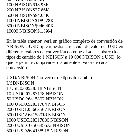
100 NBISON
$18.93K
200 NBISON
$37.86K
500 NBISON
$94.64K
1000 NBISON
$189.28K
5000 NBISON
$946.40K
10000 NBISON
$1.89M
En la tabla anterior, verá un gráfico completo de conversión de
NBISON a USD, que muestra la relación de valor del USD en
diferentes valores de conversión comunes. La lista abarca los
tipos de cambio de 1 NBISON a 10 000 NBISON a USD, lo
que le permite comprender claramente el valor de cada
conversión.
USD/NBISON Conversor de tipos de cambio
USD
NBISON
1 USD
0.00528318 NBISON
10 USD
0.05283178 NBISON
50 USD
0.26415892 NBISON
100 USD
0.52831784 NBISON
200 USD
1.05663567 NBISON
500 USD
2.64158918 NBISON
1000 USD
5.28317836 NBISON
2000 USD
10.56635672 NBISON
5000 USD
26.4158918 NBISON