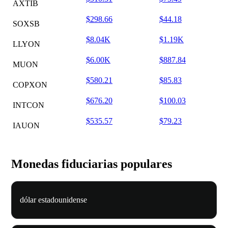
AXTIB
$298.66
$44.18
SOXSB
$8.04K
$1.19K
LLYON
$6.00K
$887.84
MUON
$580.21
$85.83
COPXON
$676.20
$100.03
INTCON
$535.57
$79.23
IAUON
Monedas fiduciarias populares
dólar estadounidense