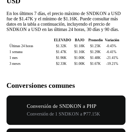
USD
En los últimos 7 días, el precio máximo de SNDKON a USD
fue de $1.47K y el mínimo de $1.16K. Puede consultar más
datos en la tabla a continuación, incluyendo el precio de
SNDKON a USD en las últimas 24 horas, 30 días y 90 días.
ELEVADO
BAJO
Promedio
Variación
Últimas 24 horas
$1.32K
$1.18K
$1.25K
-0.45%
1 semana
$1.47K
$1.16K
$1.29K
-6.41%
1 mes
$1.96K
$1.00K
$1.48K
-21.41%
3 meses
$2.33K
$1.00K
$1.67K
-19.21%
Conversiones comunes
Conversión de SNDKON a PHP
Conversión de 1 SNDKON a ₱77.15K