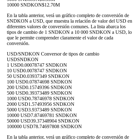
10000 SNDKON
$12.70M
En la tabla anterior, verá un gráfico completo de conversión de
SNDKON a USD, que muestra la relación de valor del USD en
diferentes valores de conversión comunes. La lista abarca los
tipos de cambio de 1 SNDKON a 10 000 SNDKON a USD, lo
que le permite comprender claramente el valor de cada
conversión.
USD/SNDKON Conversor de tipos de cambio
USD
SNDKON
1 USD
0.00078747 SNDKON
10 USD
0.0078747 SNDKON
50 USD
0.03937349 SNDKON
100 USD
0.07874698 SNDKON
200 USD
0.15749396 SNDKON
500 USD
0.39373489 SNDKON
1000 USD
0.78746978 SNDKON
2000 USD
1.57493956 SNDKON
5000 USD
3.9373489 SNDKON
10000 USD
7.87469781 SNDKON
50000 USD
39.37348904 SNDKON
100000 USD
78.74697808 SNDKON
En la tabla anterior, verá un gráfico completo de conversión de