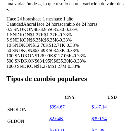
una variación de
--
, lo que resultó en una variación de valor de
-
-
.
Hace 24 horas
hace 1 mes
hace 1 año
Cantidad
Ahora
Hace 24 horas
cambio de 24 horas
0.5 SNDKON
$634.95
$635.30
-0.33%
1 SNDKON
$1.27K
$1.27K
-0.33%
5 SNDKON
$6.35K
$6.35K
-0.33%
10 SNDKON
$12.70K
$12.71K
-0.33%
50 SNDKON
$63.49K
$63.53K
-0.33%
100 SNDKON
$126.99K
$127.06K
-0.33%
500 SNDKON
$634.95K
$635.30K
-0.33%
1000 SNDKON
$1.27M
$1.27M
-0.33%
Tipos de cambio populares
CNY
USD
$994.67
$147.14
SHOPON
$2.64K
$390.54
GLDON
$510.31
$75.49