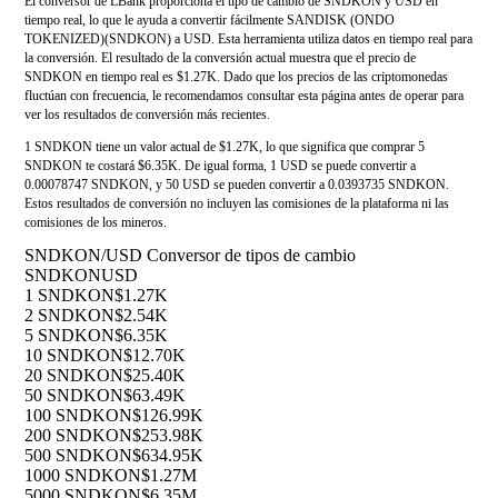
El conversor de LBank proporciona el tipo de cambio de SNDKON y USD en
tiempo real, lo que le ayuda a convertir fácilmente SANDISK (ONDO
TOKENIZED)(SNDKON) a USD. Esta herramienta utiliza datos en tiempo real para
la conversión. El resultado de la conversión actual muestra que el precio de
SNDKON en tiempo real es $1.27K. Dado que los precios de las criptomonedas
fluctúan con frecuencia, le recomendamos consultar esta página antes de operar para
ver los resultados de conversión más recientes.
1 SNDKON tiene un valor actual de $1.27K, lo que significa que comprar 5
SNDKON te costará $6.35K. De igual forma, 1 USD se puede convertir a
0.00078747 SNDKON, y 50 USD se pueden convertir a 0.0393735 SNDKON.
Estos resultados de conversión no incluyen las comisiones de la plataforma ni las
comisiones de los mineros.
SNDKON/USD Conversor de tipos de cambio
SNDKON
USD
1 SNDKON
$1.27K
2 SNDKON
$2.54K
5 SNDKON
$6.35K
10 SNDKON
$12.70K
20 SNDKON
$25.40K
50 SNDKON
$63.49K
100 SNDKON
$126.99K
200 SNDKON
$253.98K
500 SNDKON
$634.95K
1000 SNDKON
$1.27M
5000 SNDKON
$6.35M