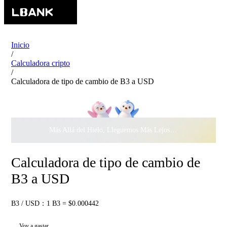
Inicio
/
Calculadora cripto
/
Calculadora de tipo de cambio de B3 a USD
Más Allá del Hielo, Lleguemos Más Lejos Juntos ·
$500.000
c
Calculadora de tipo de cambio de
B3 a USD
B3 / USD：1 B3 = $0.000442
Voy a gastar