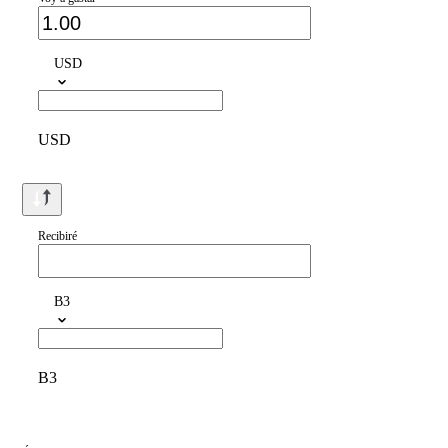
USD
USD
Recibiré
B3
B3