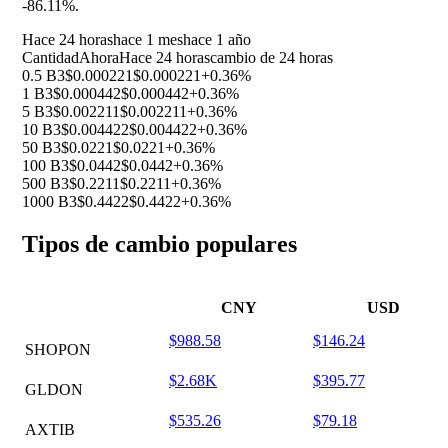
-86.11%
.
Hace 24 horas
hace 1 mes
hace 1 año
Cantidad
Ahora
Hace 24 horas
cambio de 24 horas
0.5 B3
$0.000221
$0.000221
+0.36%
1 B3
$0.000442
$0.000442
+0.36%
5 B3
$0.002211
$0.002211
+0.36%
10 B3
$0.004422
$0.004422
+0.36%
50 B3
$0.0221
$0.0221
+0.36%
100 B3
$0.0442
$0.0442
+0.36%
500 B3
$0.2211
$0.2211
+0.36%
1000 B3
$0.4422
$0.4422
+0.36%
Tipos de cambio populares
CNY
USD
$988.58
$146.24
SHOPON
$2.68K
$395.77
GLDON
$535.26
$79.18
AXTIB