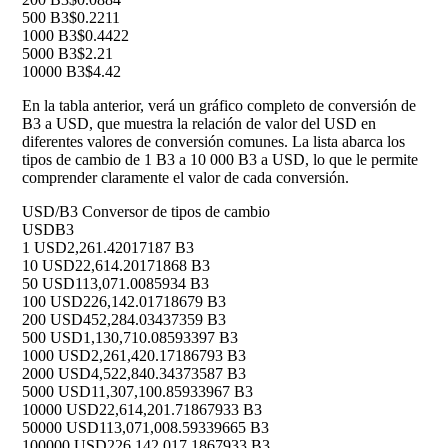
500 B3
$0.2211
1000 B3
$0.4422
5000 B3
$2.21
10000 B3
$4.42
En la tabla anterior, verá un gráfico completo de conversión de
B3 a USD, que muestra la relación de valor del USD en
diferentes valores de conversión comunes. La lista abarca los
tipos de cambio de 1 B3 a 10 000 B3 a USD, lo que le permite
comprender claramente el valor de cada conversión.
USD/B3 Conversor de tipos de cambio
USD
B3
1 USD
2,261.42017187 B3
10 USD
22,614.20171868 B3
50 USD
113,071.0085934 B3
100 USD
226,142.01718679 B3
200 USD
452,284.03437359 B3
500 USD
1,130,710.08593397 B3
1000 USD
2,261,420.17186793 B3
2000 USD
4,522,840.34373587 B3
5000 USD
11,307,100.85933967 B3
10000 USD
22,614,201.71867933 B3
50000 USD
113,071,008.59339665 B3
100000 USD
226,142,017.1867933 B3