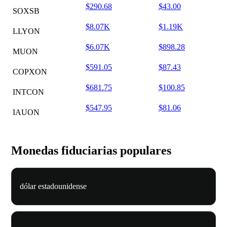
$290.68
$43.00
SOXSB
$8.07K
$1.19K
LLYON
$6.07K
$898.28
MUON
$591.05
$87.43
COPXON
$681.75
$100.85
INTCON
$547.95
$81.06
IAUON
Monedas fiduciarias populares
dólar estadounidense