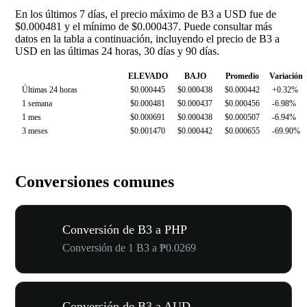
En los últimos 7 días, el precio máximo de B3 a USD fue de
$0.000481 y el mínimo de $0.000437. Puede consultar más
datos en la tabla a continuación, incluyendo el precio de B3 a
USD en las últimas 24 horas, 30 días y 90 días.
ELEVADO
BAJO
Promedio
Variación
Últimas 24 horas
$0.000445
$0.000438
$0.000442
+0.32%
1 semana
$0.000481
$0.000437
$0.000456
-6.98%
1 mes
$0.000691
$0.000438
$0.000507
-6.94%
3 meses
$0.001470
$0.000442
$0.000655
-69.90%
Conversiones comunes
Conversión de B3 a PHP
Conversión de 1 B3 a ₱0.0269
Conversión de B3 a AUD