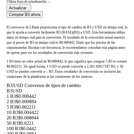
Última hora de actualización: --
Actualizar
Comprar B3 ahora
El conversor de LBank proporciona el tipo de cambio de B3 y USD en tiempo real, lo
que le ayuda a convertir fácilmente B3 (BASE)(B3) a USD. Esta herramienta utiliza
datos en tiempo real para la conversión. El resultado de la conversión actual muestra
que el precio de B3 en tiempo real es $0.000442. Dado que los precios de las
criptomonedas fluctúan con frecuencia, le recomendamos consultar esta página antes
de operar para ver los resultados de conversión más recientes.
1 B3 tiene un valor actual de $0.000442, lo que significa que comprar 5 B3 te costará
$0.002211. De igual forma, 1 USD se puede convertir a 2,261.42017187 B3, y 50
USD se pueden convertir a -- B3. Estos resultados de conversión no incluyen las
comisiones de la plataforma ni las comisiones de los mineros.
B3/USD Conversor de tipos de cambio
B3
USD
1 B3
$0.000442
2 B3
$0.000884
5 B3
$0.002211
10 B3
$0.004422
20 B3
$0.008844
50 B3
$0.0221
100 B3
$0.0442
200 B3
$0.0884