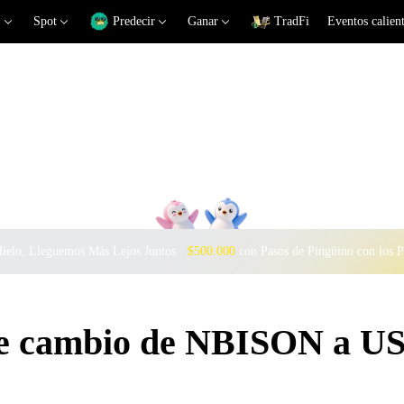
Spot
Predecir
Ganar
TradFi
Eventos calien
Hielo, Lleguemos Más Lejos Juntos ·
$500.000
con Pasos de Pingüino con los 
 de cambio de NBISON a U