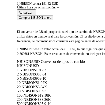
1 NBISON contra 191.82 USD
Última hora de actualización: --
Actualizar
Comprar NBISON ahora
El conversor de LBank proporciona el tipo de cambio de NBI
utiliza datos en tiempo real para la conversión. El resultado de 
frecuencia, le recomendamos consultar esta página antes de operar 
1 NBISON tiene un valor actual de $191.82, lo que significa qu
0.260661 NBISON. Estos resultados de conversión no incluyen las 
NBISON/USD Conversor de tipos de cambio
NBISON
USD
1 NBISON
$191.82
2 NBISON
$383.64
5 NBISON
$959.10
10 NBISON
$1.92K
20 NBISON
$3.84K
50 NBISON
$9.59K
100 NBISON
$19.18K
200 NBISON
$38.36K
500 NBISON
$95.91K