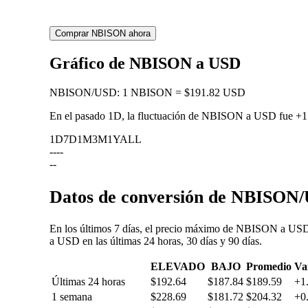
Comprar NBISON ahora
Gráfico de NBISON a USD
NBISON
/
USD
:
1 NBISON = $191.82 USD
En el pasado 1D, la fluctuación de NBISON a USD fue
+1
1D
7D
1M
3M
1Y
ALL
--
--
--
Datos de conversión de NBISON/U
En los últimos 7 días, el precio máximo de NBISON a USD 
a USD en las últimas 24 horas, 30 días y 90 días.
ELEVADO
BAJO
Promedio
Va
Últimas 24 horas
$192.64
$187.84
$189.59
+1
1 semana
$228.69
$181.72
$204.32
+0