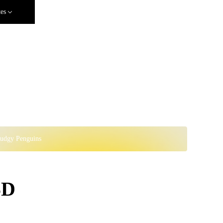
tes
Pudgy Penguins
SD