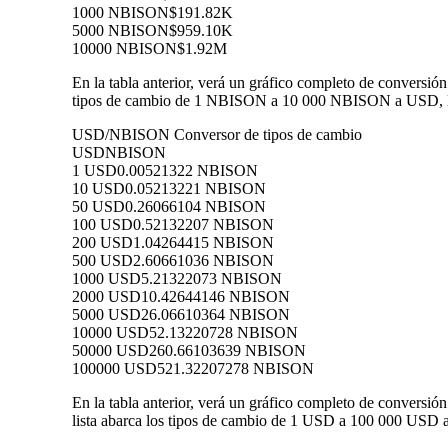
1000 NBISON
$191.82K
5000 NBISON
$959.10K
10000 NBISON
$1.92M
En la tabla anterior, verá un gráfico completo de conversi
tipos de cambio de 1 NBISON a 10 000 NBISON a USD, lo q
USD/NBISON Conversor de tipos de cambio
USD
NBISON
1 USD
0.00521322 NBISON
10 USD
0.05213221 NBISON
50 USD
0.26066104 NBISON
100 USD
0.52132207 NBISON
200 USD
1.04264415 NBISON
500 USD
2.60661036 NBISON
1000 USD
5.21322073 NBISON
2000 USD
10.42644146 NBISON
5000 USD
26.06610364 NBISON
10000 USD
52.13220728 NBISON
50000 USD
260.66103639 NBISON
100000 USD
521.32207278 NBISON
En la tabla anterior, verá un gráfico completo de conver
lista abarca los tipos de cambio de 1 USD a 100 000 USD 