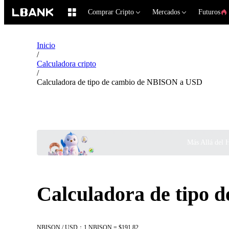
Comprar Cripto
Mercados
Futuros
Inicio
/
Calculadora cripto
/
Calculadora de tipo de cambio de NBISON a USD
Más Allá del 
Calculadora de tipo
NBISON / USD：1 NBISON = $191.82