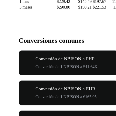
1 mes
$229.42
$145.49
$197.67
-1
3 meses
$290.80
$150.21
$221.53
+1
Conversiones comunes
Conversión de NBISON a PHP
Conversión de 1 NBISON a ₱11.64K
Conversión de NBISON a EUR
Conversión de 1 NBISON a €165.95