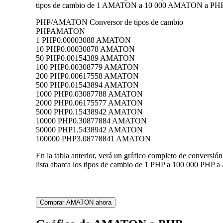
tipos de cambio de 1 AMATON a 10 000 AMATON a PHP, lo 
PHP/AMATON Conversor de tipos de cambio
PHP
AMATON
1 PHP
0.00003088 AMATON
10 PHP
0.00030878 AMATON
50 PHP
0.00154389 AMATON
100 PHP
0.00308779 AMATON
200 PHP
0.00617558 AMATON
500 PHP
0.01543894 AMATON
1000 PHP
0.03087788 AMATON
2000 PHP
0.06175577 AMATON
5000 PHP
0.15438942 AMATON
10000 PHP
0.30877884 AMATON
50000 PHP
1.5438942 AMATON
100000 PHP
3.08778841 AMATON
En la tabla anterior, verá un gráfico completo de conver
lista abarca los tipos de cambio de 1 PHP a 100 000 PHP 
Comprar AMATON ahora