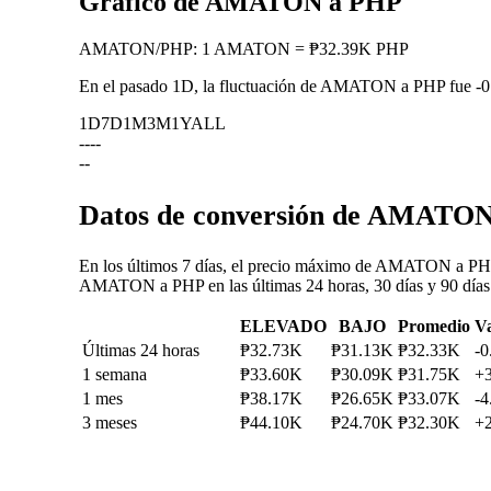
Gráfico de AMATON a PHP
AMATON
/
PHP
:
1 AMATON = ₱32.39K PHP
En el pasado 1D, la fluctuación de AMATON a PHP fue
-
1D
7D
1M
3M
1Y
ALL
--
--
--
Datos de conversión de AMATON/
En los últimos 7 días, el precio máximo de AMATON a PHP 
AMATON a PHP en las últimas 24 horas, 30 días y 90 días
ELEVADO
BAJO
Promedio
Va
Últimas 24 horas
₱32.73K
₱31.13K
₱32.33K
-
1 semana
₱33.60K
₱30.09K
₱31.75K
+
1 mes
₱38.17K
₱26.65K
₱33.07K
-
3 meses
₱44.10K
₱24.70K
₱32.30K
+