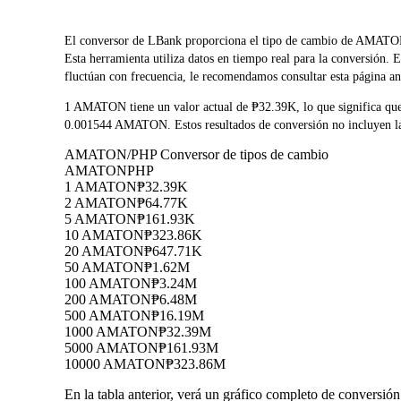
El conversor de LBank proporciona el tipo de cambio de A
Esta herramienta utiliza datos en tiempo real para la conversión.
fluctúan con frecuencia, le recomendamos consultar esta página ant
1 AMATON tiene un valor actual de ₱32.39K, lo que significa q
0.001544 AMATON. Estos resultados de conversión no incluyen las
AMATON/PHP Conversor de tipos de cambio
AMATON
PHP
1 AMATON
₱32.39K
2 AMATON
₱64.77K
5 AMATON
₱161.93K
10 AMATON
₱323.86K
20 AMATON
₱647.71K
50 AMATON
₱1.62M
100 AMATON
₱3.24M
200 AMATON
₱6.48M
500 AMATON
₱16.19M
1000 AMATON
₱32.39M
5000 AMATON
₱161.93M
10000 AMATON
₱323.86M
En la tabla anterior, verá un gráfico completo de conversi