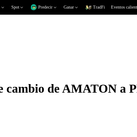
Spot
Predecir
Ganar
TradFi
Eventos calien
 de cambio de AMATON a 