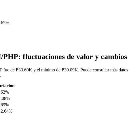
0.65%
.
PHP: fluctuaciones de valor y cambi
fue de ₱33.60K y el mínimo de ₱30.09K. Puede consultar más datos en 
.
riación
0.62%
3.08%
4.69%
22.64%