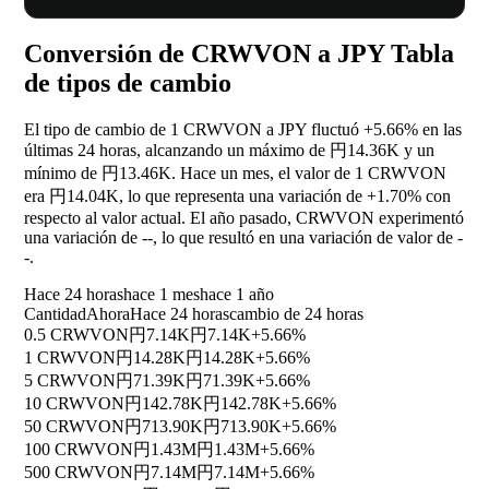
Conversión de CRWVON a JPY Tabla
de tipos de cambio
El tipo de cambio de 1 CRWVON a JPY fluctuó
+5.66%
en las
últimas 24 horas, alcanzando un máximo de 円14.36K y un
mínimo de 円13.46K. Hace un mes, el valor de 1 CRWVON
era 円14.04K, lo que representa una variación de
+1.70%
con
respecto al valor actual. El año pasado, CRWVON experimentó
una variación de
--
, lo que resultó en una variación de valor de
-
-
.
Hace 24 horas
hace 1 mes
hace 1 año
Cantidad
Ahora
Hace 24 horas
cambio de 24 horas
0.5 CRWVON
円7.14K
円7.14K
+5.66%
1 CRWVON
円14.28K
円14.28K
+5.66%
5 CRWVON
円71.39K
円71.39K
+5.66%
10 CRWVON
円142.78K
円142.78K
+5.66%
50 CRWVON
円713.90K
円713.90K
+5.66%
100 CRWVON
円1.43M
円1.43M
+5.66%
500 CRWVON
円7.14M
円7.14M
+5.66%