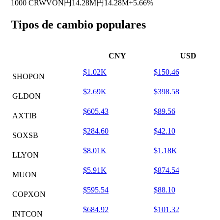
1000 CRWVON
円14.28M
円14.28M
+5.66%
Tipos de cambio populares
CNY
USD
$1.02K
$150.46
SHOPON
$2.69K
$398.58
GLDON
$605.43
$89.56
AXTIB
$284.60
$42.10
SOXSB
$8.01K
$1.18K
LLYON
$5.91K
$874.54
MUON
$595.54
$88.10
COPXON
$684.92
$101.32
INTCON