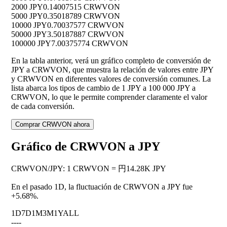
2000 JPY
0.14007515 CRWVON
5000 JPY
0.35018789 CRWVON
10000 JPY
0.70037577 CRWVON
50000 JPY
3.50187887 CRWVON
100000 JPY
7.00375774 CRWVON
En la tabla anterior, verá un gráfico completo de conversión de
JPY a CRWVON, que muestra la relación de valores entre JPY
y CRWVON en diferentes valores de conversión comunes. La
lista abarca los tipos de cambio de 1 JPY a 100 000 JPY a
CRWVON, lo que le permite comprender claramente el valor
de cada conversión.
Comprar CRWVON ahora
Gráfico de CRWVON a JPY
CRWVON
/
JPY
:
1 CRWVON = 円14.28K JPY
En el pasado 1D, la fluctuación de CRWVON a JPY fue
+5.68%
.
1D
7D
1M
3M
1Y
ALL
--
--