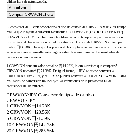
Última hora de actualización: --
Actualizar
Comprar CRWVON ahora
El conversor de LBank proporciona el tipo de cambio de CRWVON y JPY en tiempo
real, lo que le ayuda a convertir fácilmente COREWEAVE (ONDO TOKENIZED)
(CRWVON) a JPY. Esta herramienta utiliza datos en tiempo real para la conversión.
El resultado de la conversión actual muestra que el precio de CRWVON en tiempo
real es 円14.28K. Dado que los precios de las criptomonedas fluctúan con frecuencia,
le recomendamos consultar esta página antes de operar para ver los resultados de
conversión más recientes.
1 CRWVON tiene un valor actual de 円14.28K, lo que significa que comprar 5
CRWVON te costará 円71.39K. De igual forma, 1 JPY se puede convertir a
0.00007004 CRWVON, y 50 JPY se pueden convertir a 0.003502 CRWVON. Estos
resultados de conversión no incluyen las comisiones de la plataforma ni las
comisiones de los mineros.
CRWVON/JPY Conversor de tipos de cambio
CRWVON
JPY
1 CRWVON
円14.28K
2 CRWVON
円28.56K
5 CRWVON
円71.39K
10 CRWVON
円142.78K
20 CRWVON
円285.56K