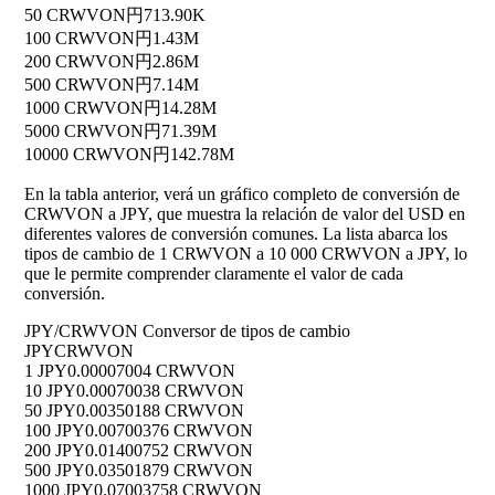
50 CRWVON
円713.90K
100 CRWVON
円1.43M
200 CRWVON
円2.86M
500 CRWVON
円7.14M
1000 CRWVON
円14.28M
5000 CRWVON
円71.39M
10000 CRWVON
円142.78M
En la tabla anterior, verá un gráfico completo de conversión de
CRWVON a JPY, que muestra la relación de valor del USD en
diferentes valores de conversión comunes. La lista abarca los
tipos de cambio de 1 CRWVON a 10 000 CRWVON a JPY, lo
que le permite comprender claramente el valor de cada
conversión.
JPY/CRWVON Conversor de tipos de cambio
JPY
CRWVON
1 JPY
0.00007004 CRWVON
10 JPY
0.00070038 CRWVON
50 JPY
0.00350188 CRWVON
100 JPY
0.00700376 CRWVON
200 JPY
0.01400752 CRWVON
500 JPY
0.03501879 CRWVON
1000 JPY
0.07003758 CRWVON