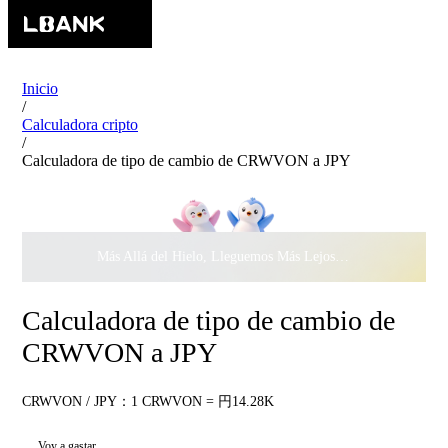
Inicio
/
Calculadora cripto
/
Calculadora de tipo de cambio de CRWVON a JPY
Más Allá del Hielo, Lleguemos Más Lejos Juntos ·
$500.000
c
Calculadora de tipo de cambio de
CRWVON a JPY
CRWVON / JPY：1 CRWVON = 円14.28K
Voy a gastar