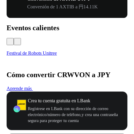
Conversión de 1 AXTIB a 円14.11K
Eventos calientes
Festival de Robots Unitree
50
Cómo convertir CRWVON a JPY
Aprende más
Crea tu cuenta gratuita en LBank
Regístrese en LBank con su dirección de correo
electrónico/número de teléfono,y crea una contraseña
segura para proteger tu cuenta