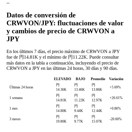
--
Datos de conversión de
CRWVON/JPY: fluctuaciones de valor
y cambios de precio de CRWVON a
JPY
En los últimos 7 días, el precio máximo de CRWVON a JPY
fue de 円14.81K y el mínimo de 円11.22K. Puede consultar
más datos en la tabla a continuación, incluyendo el precio de
CRWVON a JPY en las últimas 24 horas, 30 días y 90 días.
ELEVADO
BAJO
Promedio
Variación
円
円
円
Últimas 24 horas
+5.69%
14.36K
13.46K
13.86K
円
円
円
1 semana
+26.61%
14.81K
11.22K
12.97K
円
円
円
1 mes
+0.86%
14.80K
9.44K
12.44K
円
円
円
3 meses
-20.60%
19.80K
9.77K
15.07K