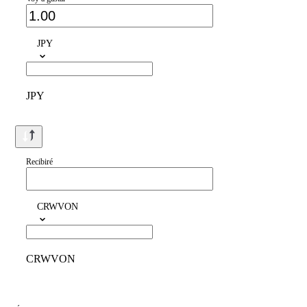
JPY
JPY
Recibiré
CRWVON
CRWVON