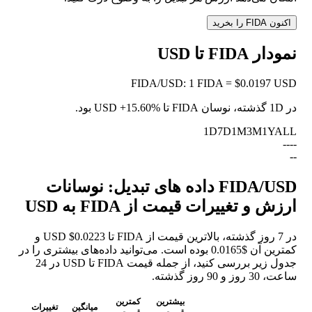
اکنون FIDA را بخرید
نمودار FIDA تا USD
FIDA
/
USD
:
1 FIDA = $0.0197 USD
در 1D گذشته، نوسان FIDA تا USD
+15.60%
بود.
1D
7D
1M
3M
1Y
ALL
--
--
--
FIDA/USD داده های تبدیل: نوسانات
ارزش و تغییرات قیمت از FIDA به USD
در 7 روز گذشته، بالاترین قیمت از FIDA تا USD $0.0223 و
کمترین آن $0.0165 بوده است. می‌توانید داده‌های بیشتری را در
جدول زیر بررسی کنید، از جمله قیمت FIDA تا USD در 24
ساعت، 30 روز و 90 روز گذشته.
بیشترین
کمترین
میانگین
تغییرات