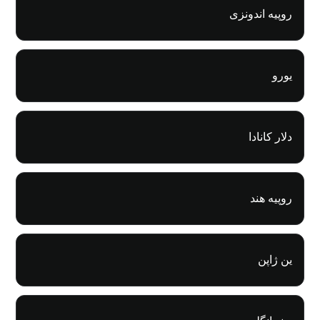
روپیه اندونزی
یورو
دلار کانادا
روپیه هند
ین ژاپن