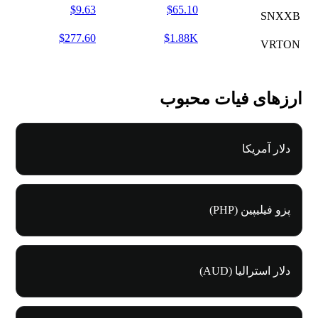
$9.63
$65.10
SNXXB
$277.60
$1.88K
VRTON
ارزهای فیات محبوب
دلار آمریکا
پزو فیلیپین (PHP)
دلار استرالیا (AUD)