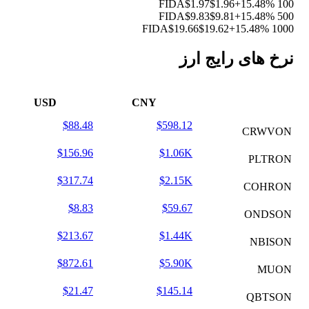
$1.97
$1.96
+15.48%
100 FIDA
$9.83
$9.81
+15.48%
500 FIDA
$19.66
$19.62
+15.48%
1000 FIDA
نرخ های رایج ارز
USD
CNY
$88.48
$598.12
CRWVON
$156.96
$1.06K
PLTRON
$317.74
$2.15K
COHRON
$8.83
$59.67
ONDSON
$213.67
$1.44K
NBISON
$872.61
$5.90K
MUON
$21.47
$145.14
QBTSON