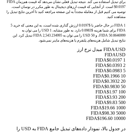
برای تبدیل استفاده می کند. نتیجه تبدیل فعلی نشان می‌دهد که قیمت هم‌زمان FIDA
$0.0197 است. از آنجایی که قیمت ارزهای دیجیتال به طور مکرر در نوسان است،
توصیه می کنیم قبل از معامله مجدداً به این صفحه مراجعه کنید تا آخرین نتایج تبدیل را
مشاهده کنید.
1 FIDA در حال حاضر با $0.0197 ارزش گذاری شده است، به این معنی که خرید 5
FIDA برای شما هزینه $0.0983 دارد. به طور مشابه، 1 USD را می توان به
50.8646999 FIDA، و 50 USD را می توان به 2,543.234995 FIDA تبدیل کرد. این
نتایج تبدیل شامل هزینه‌های پلتفرم یا هزینه‌های ماینر نمی‌شود.
FIDA/USD مبدل نرخ ارز
FIDA
USD
$0.0197
1 FIDA
$0.0393
2 FIDA
$0.0983
5 FIDA
$0.1966
10 FIDA
$0.3932
20 FIDA
$0.9830
50 FIDA
$1.97
100 FIDA
$3.93
200 FIDA
$9.83
500 FIDA
$19.66
1000 FIDA
$98.30
5000 FIDA
$196.60
10000 FIDA
در جدول بالا، نمودار داده‌های تبدیل جامع FIDA به USD را