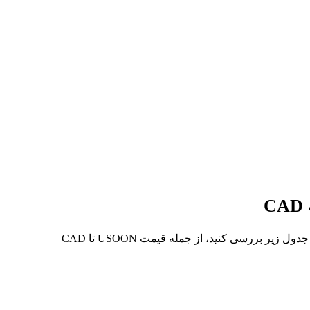
در 7 روز گذشته، بالاترین قیمت از USOON تا CAD C$180.68 و کمترین آن C$160.75 بوده است. می‌توانید داده‌های بیشتری را در جدول زیر بررسی کنید، از جمله قیمت USOON تا CAD