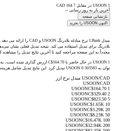
1 USOON در مقابل 164.7 CAD
آخرین بار به روز رسانی --
بازنشانی صفحه
اکنون USOON را بخرید
مجدداً به این صفحه مراجعه کنید تا آخرین نتایج تبدیل را مشاهده کن
توان به 0.303583 USOON تبدیل کرد. این نتایج تبدیل شامل هزینه‌های پلتفرم یا هزینه‌های ماینر نمی‌شود.
USOON/CAD مبدل نرخ ارز
USOON
CAD
C$164.70
1 USOON
C$329.40
2 USOON
C$823.50
5 USOON
C$1.65K
10 USOON
C$3.29K
20 USOON
C$8.23K
50 USOON
C$16.47K
100 USOON
C$32.94K
200 USOON
C$82.35K
500 USOON