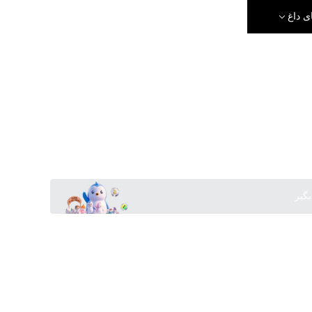
ی داغ
بگیر