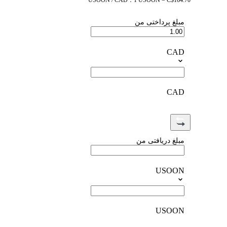
USOON / CAD：1 USOON = C$164.70
مبلغ پرداختی من
CAD
CAD
مبلغ دریافتی من
USOON
USOON