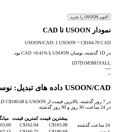
اکنون USOON را بخرید
نمودار USOON تا CAD
USOON
/
CAD
:
1 USOON = C$164.70 CAD
در 1D گذشته، نوسان USOON تا CAD
+0.41%
بود.
1D
7D
1M
3M
1Y
ALL
--
--
--
USOON/CAD داده های تبدیل: نوسانات ارزش و تغییرات قیمت از USOON به CAD
در 24 ساعت، 30 روز و 90 روز گذشته.
بیشترین قیمت
کمترین قیمت
میانگ
63.69
C$162.04
C$165.08
24 ساعت گذشته
67.15
C$160.75
C$180.68
1 هفته