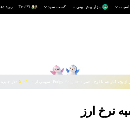
اسپات
بازار پیش بینی
کسب سود
TradFi
رویدادها
 یخ، کنار هم تا اوج · همراه Pudgy Penguins، سهمی از
۵۰۰٬۰۰۰
دلار جایزه 