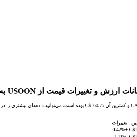
ین
تغییرات
+0.42%
C$1
-7.42%
C$1