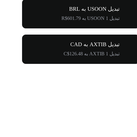
تبدیل USOON به BRL
تبدیل 1 USOON به R$601.79
تبدیل AXTIB به CAD
تبدیل 1 AXTIB به C$126.48
۵۰۰٬۰۰۰ دلار جایزه برای کامیونیتی پنگوئن‌ها