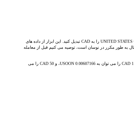
مبدل LBank نرخ مبادله بلادرنگ USOON و CAD را ارائه می دهد و به شما کمک می کند به راحتی UNITED STATES OIL FUND (ONDO TOKENIZED)(USOON) را به CAD تبدیل کنید. این ابزار از داده های
 هم‌زمان USOON C$164.70 است. از آنجایی که قیمت ارزهای دیجیتال به طور مکرر در نوسان است، توصیه می کنیم قبل از معامله
1 USOON در حال حاضر با C$164.70 ارزش گذاری شده است، به این معنی که خرید 5 USOON برای شما هزینه C$823.50 دارد. به طور مشابه، 1 CAD را می توان به 0.00607166 USOON، و 50 CAD را می