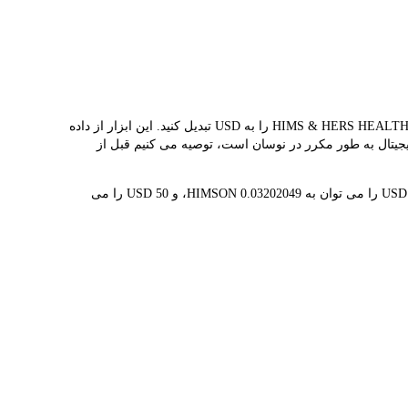
مبدل LBank نرخ مبادله بلادرنگ HIMSON و USD را ارائه می دهد و به شما کمک می کند به راحتی HIMS & HERS HEALTH (ONDO TOKENIZED STOCK)(HIMSON) را به USD تبدیل کنید. این ابزار از داده
ه قیمت هم‌زمان HIMSON $31.23 است. از آنجایی که قیمت ارزهای دیجیتال به طور مکرر در نوسان است، توصیه می کنیم قبل از
1 HIMSON در حال حاضر با $31.23 ارزش گذاری شده است، به این معنی که خرید 5 HIMSON برای شما هزینه $156.15 دارد. به طور مشابه، 1 USD را می توان به 0.03202049 HIMSON، و 50 USD را می