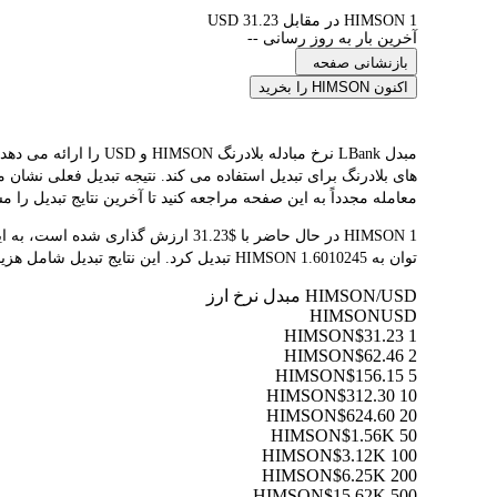
1 HIMSON در مقابل 31.23 USD
آخرین بار به روز رسانی --
بازنشانی صفحه
اکنون HIMSON را بخرید
معامله مجدداً به این صفحه مراجعه کنید تا آخرین نتایج تبدیل را مش
توان به 1.6010245 HIMSON تبدیل کرد. این نتایج تبدیل شامل هزینه‌های پلتفرم یا هزینه‌های ماینر نمی‌شود.
HIMSON/USD مبدل نرخ ارز
HIMSON
USD
$31.23
1 HIMSON
$62.46
2 HIMSON
$156.15
5 HIMSON
$312.30
10 HIMSON
$624.60
20 HIMSON
$1.56K
50 HIMSON
$3.12K
100 HIMSON
$6.25K
200 HIMSON
$15.62K
500 HIMSON