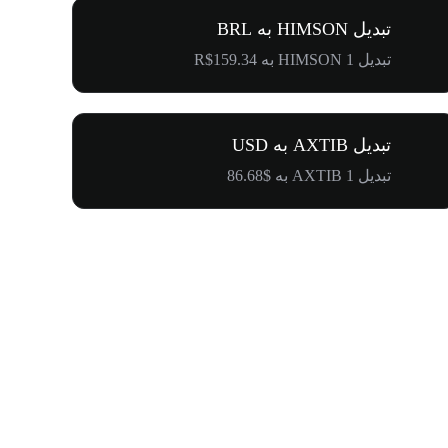
تبدیل HIMSON به BRL
تبدیل 1 HIMSON به R$159.34
تبدیل AXTIB به USD
تبدیل 1 AXTIB به $86.68
۵۰۰٬۰۰۰ دلار جایزه برای کامیونیتی پنگوئن‌ها