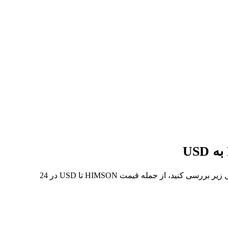
در 7 روز گذشته، بالاترین قیمت از HIMSON تا USD $32.21 و کمترین آن $27.22 بوده است. می‌توانید داده‌های بیشتری را در جدول زیر بررسی کنید، از جمله قیمت HIMSON تا USD در 24