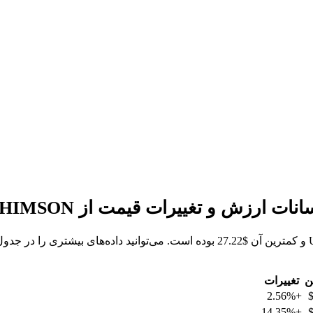
ن
تغییرات
+2.56%
+14.35%