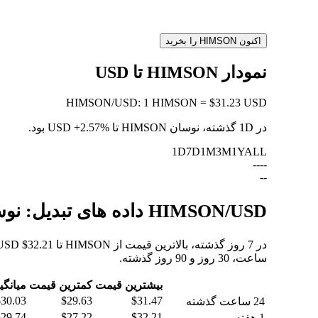
اکنون HIMSON را بخرید
نمودار HIMSON تا USD
HIMSON
/
USD
:
1 HIMSON = $31.23 USD
در 1D گذشته، نوسان HIMSON تا USD
+2.57%
بود.
1D
7D
1M
3M
1Y
ALL
--
--
--
HIMSON/USD داده های تبدیل: نوسانات ارزش و تغییرات قیمت از HIMSON به USD
ساعت، 30 روز و 90 روز گذشته.
بیشترین قیمت
کمترین قیمت
میانگی
$30.03
$29.63
$31.47
24 ساعت گذشته
$29.74
$27.22
$32.21
1 هفته