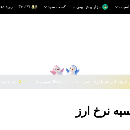
اسپات
بازار پیش بینی
کسب سود
TradFi
رویدادها
 یخ، کنار هم تا اوج · همراه Pudgy Penguins، سهمی از
۵۰۰٬۰۰۰
دلار جایزه 