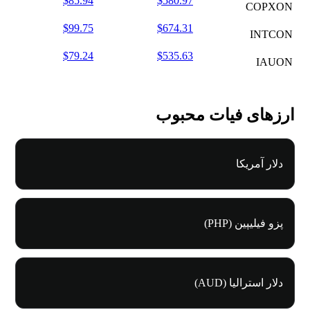
$85.94
$580.97
COPXON
$99.75
$674.31
INTCON
$79.24
$535.63
IAUON
ارزهای فیات محبوب
دلار آمریکا
پزو فیلیپین (PHP)
دلار استرالیا (AUD)