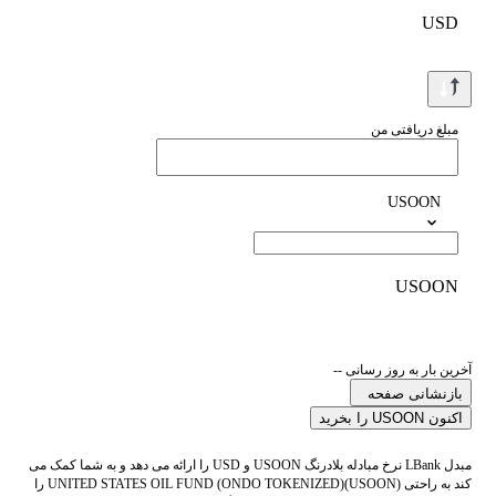
USD
مبلغ دریافتی من
USOON
USOON
آخرین بار به روز رسانی --
بازنشانی صفحه
اکنون USOON را بخرید
مبدل LBank نرخ مبادله بلادرنگ USOON و USD را ارائه می دهد و به شما کمک می
کند به راحتی UNITED STATES OIL FUND (ONDO TOKENIZED)(USOON) را