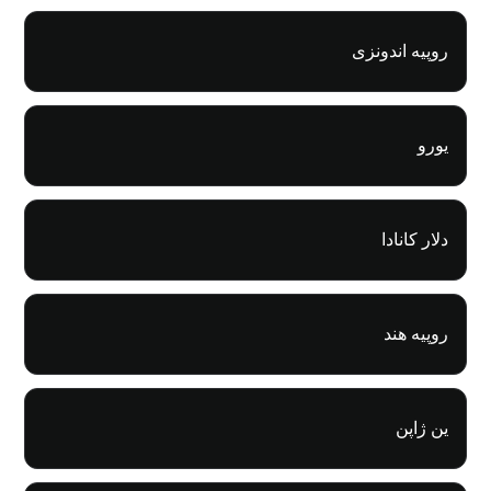
روپیه اندونزی
یورو
دلار کانادا
روپیه هند
ین ژاپن