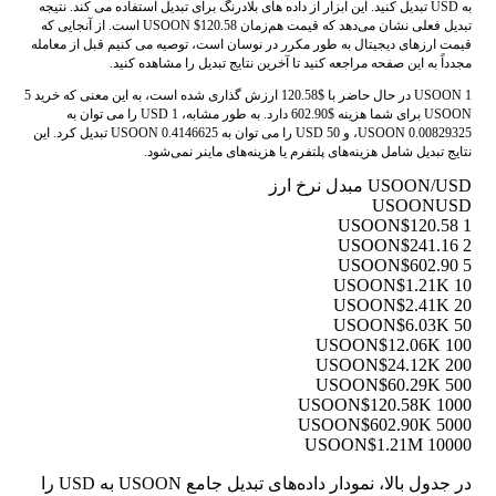
به USD تبدیل کنید. این ابزار از داده های بلادرنگ برای تبدیل استفاده می کند. نتیجه
تبدیل فعلی نشان می‌دهد که قیمت هم‌زمان USOON $120.58 است. از آنجایی که
قیمت ارزهای دیجیتال به طور مکرر در نوسان است، توصیه می کنیم قبل از معامله
مجدداً به این صفحه مراجعه کنید تا آخرین نتایج تبدیل را مشاهده کنید.
1 USOON در حال حاضر با $120.58 ارزش گذاری شده است، به این معنی که خرید 5
USOON برای شما هزینه $602.90 دارد. به طور مشابه، 1 USD را می توان به
0.00829325 USOON، و 50 USD را می توان به 0.4146625 USOON تبدیل کرد. این
نتایج تبدیل شامل هزینه‌های پلتفرم یا هزینه‌های ماینر نمی‌شود.
USOON/USD مبدل نرخ ارز
USOON
USD
$120.58
1 USOON
$241.16
2 USOON
$602.90
5 USOON
$1.21K
10 USOON
$2.41K
20 USOON
$6.03K
50 USOON
$12.06K
100 USOON
$24.12K
200 USOON
$60.29K
500 USOON
$120.58K
1000 USOON
$602.90K
5000 USOON
$1.21M
10000 USOON
در جدول بالا، نمودار داده‌های تبدیل جامع USOON به USD را