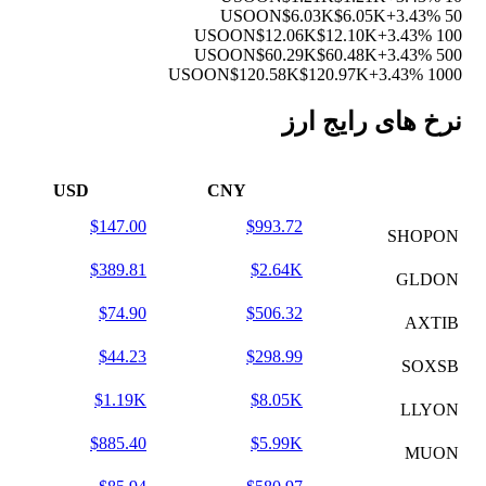
$6.03K
$6.05K
+3.43%
50 USOON
$12.06K
$12.10K
+3.43%
100 USOON
$60.29K
$60.48K
+3.43%
500 USOON
$120.58K
$120.97K
+3.43%
1000 USOON
نرخ های رایج ارز
USD
CNY
$147.00
$993.72
SHOPON
$389.81
$2.64K
GLDON
$74.90
$506.32
AXTIB
$44.23
$298.99
SOXSB
$1.19K
$8.05K
LLYON
$885.40
$5.99K
MUON