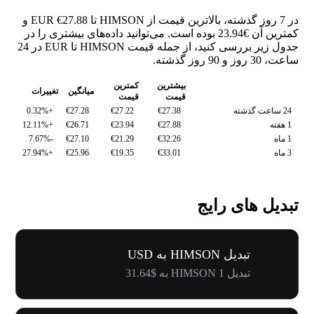
در 7 روز گذشته، بالاترین قیمت از HIMSON تا EUR €27.88 و
کمترین آن €23.94 بوده است. می‌توانید داده‌های بیشتری را در
جدول زیر بررسی کنید، از جمله قیمت HIMSON تا EUR در 24
ساعت، 30 روز و 90 روز گذشته.
بیشترین
کمترین
میانگین
تغییرات
قیمت
قیمت
24 ساعت گذشته
€27.38
€27.22
€27.28
+0.32%
1 هفته
€27.88
€23.94
€26.71
+12.11%
1 ماه
€32.26
€21.29
€27.10
-7.67%
3 ماه
€33.01
€19.35
€25.96
+27.94%
تبدیل های رایج
تبدیل HIMSON به USD
تبدیل 1 HIMSON به $31.64