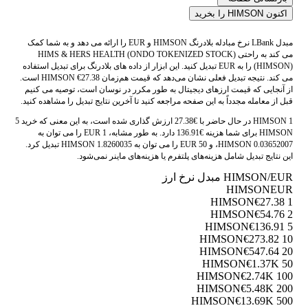
اکنون HIMSON را بخرید
مبدل LBank نرخ مبادله بلادرنگ HIMSON و EUR را ارائه می دهد و به شما کمک
می کند به راحتی HIMS & HERS HEALTH (ONDO TOKENIZED STOCK)
(HIMSON) را به EUR تبدیل کنید. این ابزار از داده های بلادرنگ برای تبدیل استفاده
می کند. نتیجه تبدیل فعلی نشان می‌دهد که قیمت هم‌زمان HIMSON €27.38 است.
از آنجایی که قیمت ارزهای دیجیتال به طور مکرر در نوسان است، توصیه می کنیم
قبل از معامله مجدداً به این صفحه مراجعه کنید تا آخرین نتایج تبدیل را مشاهده کنید.
1 HIMSON در حال حاضر با €27.38 ارزش گذاری شده است، به این معنی که خرید 5
HIMSON برای شما هزینه €136.91 دارد. به طور مشابه، 1 EUR را می توان به
0.03652007 HIMSON، و 50 EUR را می توان به 1.8260035 HIMSON تبدیل کرد.
این نتایج تبدیل شامل هزینه‌های پلتفرم یا هزینه‌های ماینر نمی‌شود.
HIMSON/EUR مبدل نرخ ارز
HIMSON
EUR
€27.38
1 HIMSON
€54.76
2 HIMSON
€136.91
5 HIMSON
€273.82
10 HIMSON
€547.64
20 HIMSON
€1.37K
50 HIMSON
€2.74K
100 HIMSON
€5.48K
200 HIMSON
€13.69K
500 HIMSON