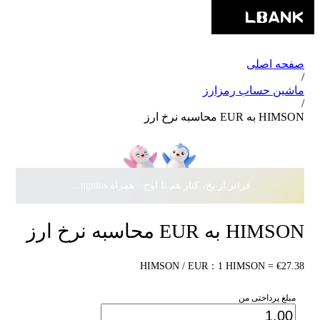
صفحه اصلی
/
ماشین حساب رمزارز
/
HIMSON به EUR محاسبه نرخ ارز
فراتر از یخ، کنار هم تا اوج · همراه Pudgy Penguins، سهمی از
HIMSON به EUR محاسبه نرخ ارز
HIMSON / EUR：1 HIMSON = €27.38
مبلغ پرداختی من