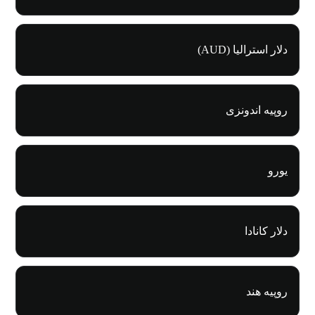
دلار استرالیا (AUD)
روپیه اندونزی
یورو
دلار کانادا
روپیه هند