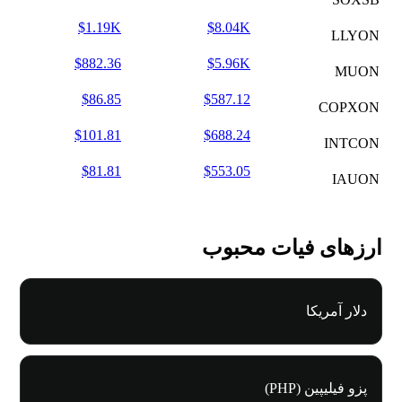
$1.19K
$8.04K
LLYON
$882.36
$5.96K
MUON
$86.85
$587.12
COPXON
$101.81
$688.24
INTCON
$81.81
$553.05
IAUON
ارزهای فیات محبوب
دلار آمریکا
پزو فیلیپین (PHP)