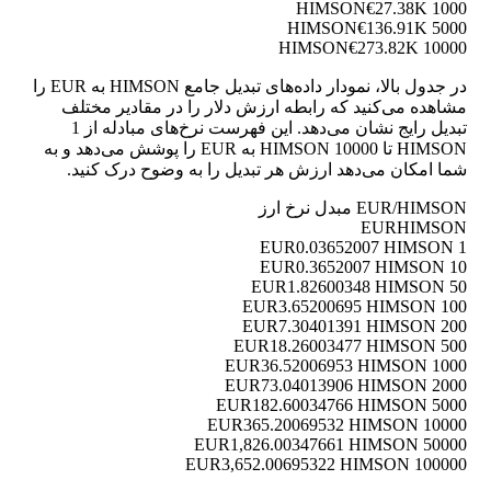
€27.38K
1000 HIMSON
€136.91K
5000 HIMSON
€273.82K
10000 HIMSON
در جدول بالا، نمودار داده‌های تبدیل جامع HIMSON به EUR را
مشاهده می‌کنید که رابطه ارزش دلار را در مقادیر مختلف
تبدیل رایج نشان می‌دهد. این فهرست نرخ‌های مبادله از 1
HIMSON تا 10000 HIMSON به EUR را پوشش می‌دهد و به
شما امکان می‌دهد ارزش هر تبدیل را به وضوح درک کنید.
EUR/HIMSON مبدل نرخ ارز
EUR
HIMSON
0.03652007 HIMSON
1 EUR
0.3652007 HIMSON
10 EUR
1.82600348 HIMSON
50 EUR
3.65200695 HIMSON
100 EUR
7.30401391 HIMSON
200 EUR
18.26003477 HIMSON
500 EUR
36.52006953 HIMSON
1000 EUR
73.04013906 HIMSON
2000 EUR
182.60034766 HIMSON
5000 EUR
365.20069532 HIMSON
10000 EUR
1,826.00347661 HIMSON
50000 EUR
3,652.00695322 HIMSON
100000 EUR