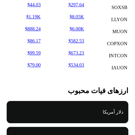
$44.03
$297.64
SOXSB
$1.19K
$8.05K
LLYON
$888.24
$6.00K
MUON
$86.17
$582.53
COPXON
$99.59
$673.23
INTCON
$79.00
$534.03
IAUON
ارزهای فیات محبوب
دلار آمریکا