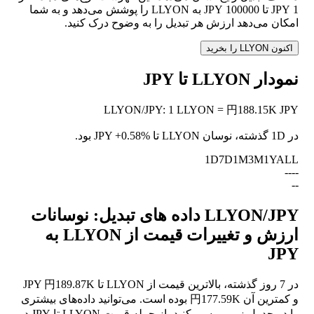
1 JPY تا 100000 JPY به LLYON را پوشش می‌دهد و به شما
امکان می‌دهد ارزش هر تبدیل را به وضوح درک کنید.
اکنون LLYON را بخرید
نمودار LLYON تا JPY
LLYON
/
JPY
:
1 LLYON = 円188.15K JPY
در 1D گذشته، نوسان LLYON تا JPY
+0.58%
بود.
1D
7D
1M
3M
1Y
ALL
--
--
--
LLYON/JPY داده های تبدیل: نوسانات
ارزش و تغییرات قیمت از LLYON به
JPY
در 7 روز گذشته، بالاترین قیمت از LLYON تا JPY 円189.87K
و کمترین آن 円177.59K بوده است. می‌توانید داده‌های بیشتری
را در جدول زیر بررسی کنید، از جمله قیمت LLYON تا JPY در