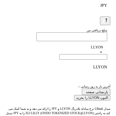
JPY
مبلغ دریافتی من
LLYON
LLYON
آخرین بار به روز رسانی --
بازنشانی صفحه
اکنون LLYON را بخرید
مبدل LBank نرخ مبادله بلادرنگ LLYON و JPY را ارائه می دهد و به شما کمک می
کند به راحتی ELI LILLY (ONDO TOKENIZED STOCK)(LLYON) را به JPY تبدیل