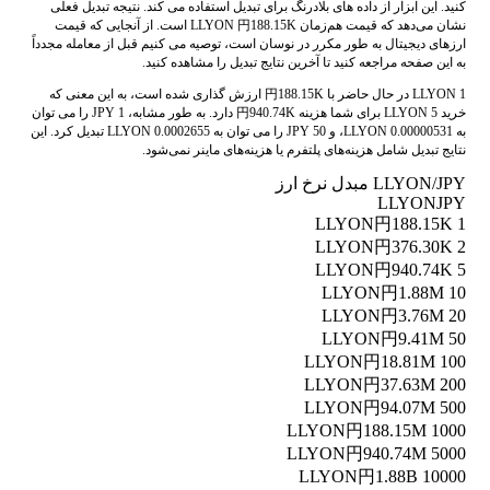
کنید. این ابزار از داده های بلادرنگ برای تبدیل استفاده می کند. نتیجه تبدیل فعلی
نشان می‌دهد که قیمت هم‌زمان LLYON 円188.15K است. از آنجایی که قیمت
ارزهای دیجیتال به طور مکرر در نوسان است، توصیه می کنیم قبل از معامله مجدداً
به این صفحه مراجعه کنید تا آخرین نتایج تبدیل را مشاهده کنید.
1 LLYON در حال حاضر با 円188.15K ارزش گذاری شده است، به این معنی که
خرید 5 LLYON برای شما هزینه 円940.74K دارد. به طور مشابه، 1 JPY را می توان
به 0.00000531 LLYON، و 50 JPY را می توان به 0.0002655 LLYON تبدیل کرد. این
نتایج تبدیل شامل هزینه‌های پلتفرم یا هزینه‌های ماینر نمی‌شود.
LLYON/JPY مبدل نرخ ارز
LLYON
JPY
円188.15K
1 LLYON
円376.30K
2 LLYON
円940.74K
5 LLYON
円1.88M
10 LLYON
円3.76M
20 LLYON
円9.41M
50 LLYON
円18.81M
100 LLYON
円37.63M
200 LLYON
円94.07M
500 LLYON
円188.15M
1000 LLYON
円940.74M
5000 LLYON
円1.88B
10000 LLYON