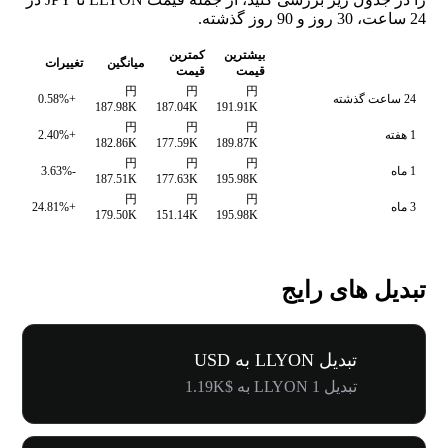
24 ساعت، 30 روز و 90 روز گذشته.
بیشترین
کمترین
میانگین
تغییرات
قیمت
قیمت
円
円
円
24 ساعت گذشته
+0.58%
187.98K
187.04K
191.91K
円
円
円
1 هفته
+2.40%
182.86K
177.59K
189.87K
円
円
円
1 ماه
-3.63%
187.51K
177.63K
195.98K
円
円
円
3 ماه
+24.81%
179.50K
151.14K
195.98K
تبدیل های رایج
تبدیل LLYON به USD
تبدیل 1 LLYON به $1.19K