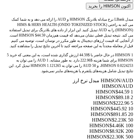
اکنون HIMSON را بخرید
مبدل LBank نرخ مبادله بلادرنگ HIMSON و AUD را ارائه می دهد و به شما کمک
می کند به راحتی HIMS & HERS HEALTH (ONDO TOKENIZED STOCK)
(HIMSON) را به AUD تبدیل کنید. این ابزار از داده های بلادرنگ برای تبدیل استفاده
می کند. نتیجه تبدیل فعلی نشان می‌دهد که قیمت هم‌زمان HIMSON $44.59 است.
از آنجایی که قیمت ارزهای دیجیتال به طور مکرر در نوسان است، توصیه می کنیم
قبل از معامله مجدداً به این صفحه مراجعه کنید تا آخرین نتایج تبدیل را مشاهده کنید.
1 HIMSON در حال حاضر با $44.59 ارزش گذاری شده است، به این معنی که خرید 5
HIMSON برای شما هزینه $222.96 دارد. به طور مشابه، 1 AUD را می توان به
0.0224253 HIMSON، و 50 AUD را می توان به 1.121265 HIMSON تبدیل کرد. این
نتایج تبدیل شامل هزینه‌های پلتفرم یا هزینه‌های ماینر نمی‌شود.
HIMSON/AUD مبدل نرخ ارز
HIMSON
AUD
$44.59
1 HIMSON
$89.18
2 HIMSON
$222.96
5 HIMSON
$445.92
10 HIMSON
$891.85
20 HIMSON
$2.23K
50 HIMSON
$4.46K
100 HIMSON
$8.92K
200 HIMSON
$22.30K
500 HIMSON