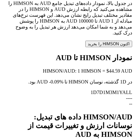
در جدول بالا، نمودار داده‌های تبدیل جامع AUD به HIMSON را
مشاهده می‌کنید که رابطه ارزش AUD و HIMSON را در
مقادیر مختلف تبدیل رایج نشان می‌دهد. این فهرست نرخ‌های
مبادله از 1 AUD تا 100000 AUD به HIMSON را پوشش
می‌دهد و به شما امکان می‌دهد ارزش هر تبدیل را به وضوح
درک کنید.
اکنون HIMSON را بخرید
نمودار HIMSON تا AUD
HIMSON
/
AUD
:
1 HIMSON = $44.59 AUD
در 1D گذشته، نوسان HIMSON تا AUD
-0.09%
بود.
1D
7D
1M
3M
1Y
ALL
--
--
--
HIMSON/AUD داده های تبدیل:
نوسانات ارزش و تغییرات قیمت از
HIMSON به AUD