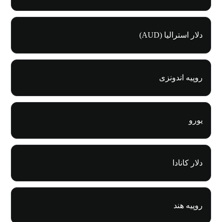
دلار استرالیا (AUD)
روپیه اندونزی
یورو
دلار کانادا
روپیه هند