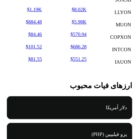
$1.19K
$8.02K
LLYON
$884.48
$5.98K
MUON
$84.46
$570.94
COPXON
$101.52
$686.28
INTCON
$81.55
$551.25
IAUON
ارزهای فیات محبوب
دلار آمریکا
پزو فیلیپین (PHP)