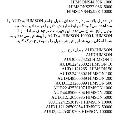
$44.59K
1000 HIMSON
$222.96K
5000 HIMSON
$445.92K
10000 HIMSON
در جدول بالا، نمودار داده‌های تبدیل جامع HIMSON به AUD را
مشاهده می‌کنید که رابطه ارزش دلار را در مقادیر مختلف
تبدیل رایج نشان می‌دهد. این فهرست نرخ‌های مبادله از 1
HIMSON تا 10000 HIMSON به AUD را پوشش می‌دهد و به
شما امکان می‌دهد ارزش هر تبدیل را به وضوح درک کنید.
AUD/HIMSON مبدل نرخ ارز
AUD
HIMSON
0.0224253 HIMSON
1 AUD
0.22425302 HIMSON
10 AUD
1.1212651 HIMSON
50 AUD
2.2425302 HIMSON
100 AUD
4.48506039 HIMSON
200 AUD
11.21265099 HIMSON
500 AUD
22.42530197 HIMSON
1000 AUD
44.85060394 HIMSON
2000 AUD
112.12650985 HIMSON
5000 AUD
224.25301971 HIMSON
10000 AUD
1,121.26509854 HIMSON
50000 AUD
2,242.53019708 HIMSON
100000 AUD