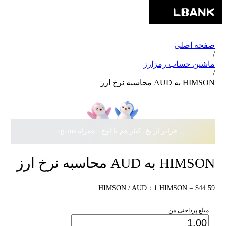
صفحه اصلی
/
ماشین حساب رمزارز
/
HIMSON به AUD محاسبه نرخ ارز
فراتر از یخ، کنار هم تا اوج · همراه Pudgy Penguins، سهمی از
HIMSON به AUD محاسبه نرخ ارز
HIMSON / AUD：1 HIMSON = $44.59
مبلغ پرداختی من